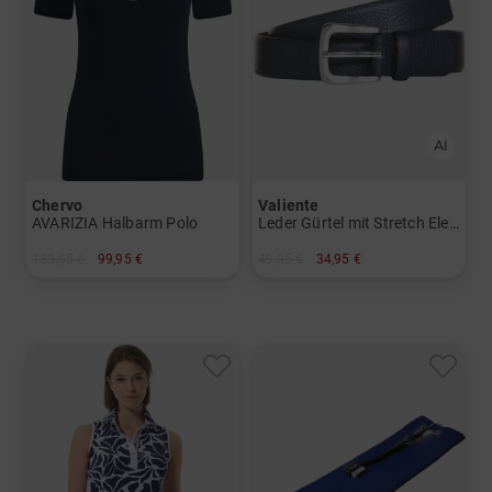
Chervo
Valiente
AVARIZIA Halbarm Polo
Leder Gürtel mit Stretch Element
139,95 €
99,95 €
49,95 €
34,95 €
in: 34 36
in: 80 85 90 95