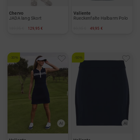
Chervo
Valiente
JADA lang Skort
Rueckenfalte Halbarm Polo
189,95 €
129,95 €
69,95 €
49,95 €
in: 34 36 38 40 42
in: 36 38 40 42 44 46 48
-30%
-50%