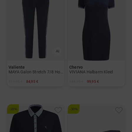
Valiente
Chervo
MAYA Galon Stretch 7/8 Hose
VIVIANA Halbarm Kleid
119,95 €
84,95 €
144,95 €
99,95 €
in: 34 36 38 40 44
in: 34 36 38 40
-28%
-30%