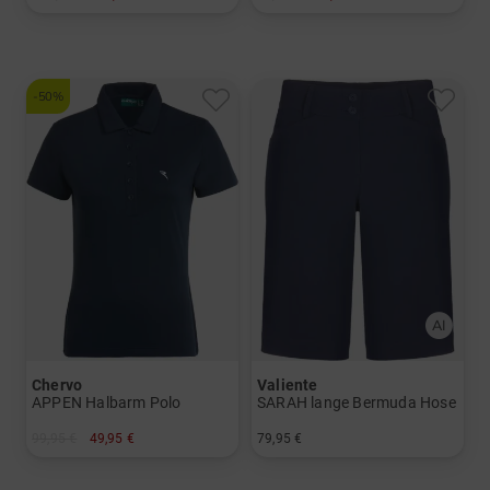
in: 34
in: XS L
-50%
Chervo
Valiente
APPEN Halbarm Polo
SARAH lange Bermuda Hose
99,95 €
49,95 €
79,95 €
in: 34 36
in: 34 36 40 46