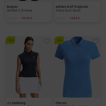
Bogner
adidas Golf Originals
SKARA 7/8 Hose
S Nov kurz Skort
225,00 €
139,95 €
109,95 €
74,95 €
in: 34 36 38 40 42 44
in: 38 40 42
-29%
-30%
J.Lindeberg
Chervo