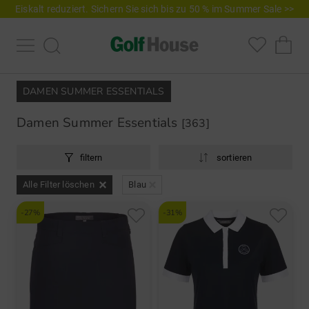
Eiskalt reduziert. Sichern Sie sich bis zu 50 % im Summer Sale >>
DAMEN SUMMER ESSENTIALS
Damen Summer Essentials
[363]
filtern
sortieren
Alle Filter löschen
Blau
-27%
-31%