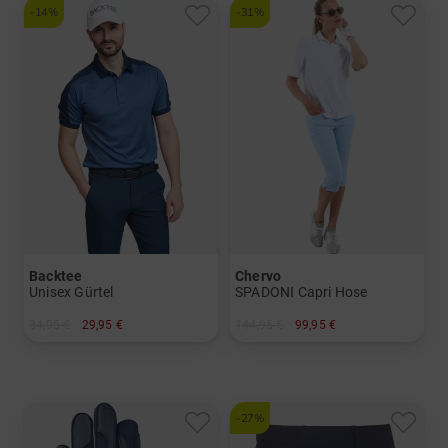
-14%
-31%
Backtee
Chervo
Unisex Gürtel
SPADONI Capri Hose
34,95 €
29,95 €
144,95 €
99,95 €
in: M
in: 34 36 38 44
-27%