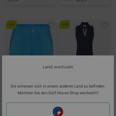
34,95 €
119,95 €
69,95 €
in: 12er Pack
in: S M L XL XXL
-38%
-33%
Land wechseln
Sie scheinen sich in einem anderen Land zu befinden.
Möchten Sie den Golf House Shop wechseln?
Alberto
FootJoy
ALINA-K-B - FX4 Dry Cooler Bermuda Hose
Pleated Dress ohne Arm Kleid
129,95 €
79,95 €
149,95 €
99,95 €
in: 34 36 38 40 42 44
in: L