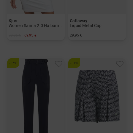
Kjus
Callaway
Women Sanna 2.0 Halbarm Polo
Liquid Metal Cap
99,95 €
69,95 €
29,95 €
in: S M L XL XXL
in: Einheitsgröße
-37%
-31%