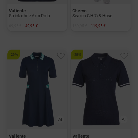
Valiente
Chervo
Strick ohne Arm Polo
Search GH 7/8 Hose
69,95 €
49,95 €
169,95 €
119,95 €
in: S M L XL
in: 34 36 38 40 42 44
-29%
-28%
Valiente
Valiente