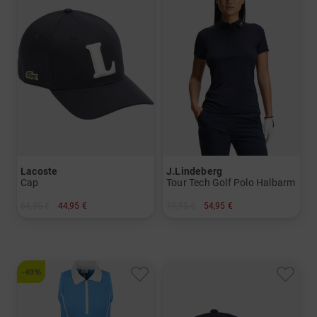
Lacoste
J.Lindeberg
Cap
Tour Tech Golf Polo Halbarm
64,95 €
44,95 €
79,95 €
54,95 €
in: S M
in: XS S L XL
-49%