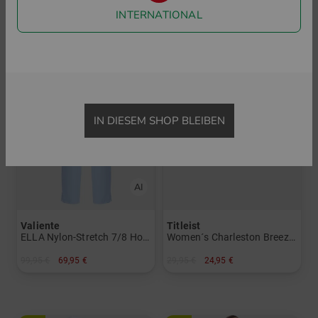
INTERNATIONAL
-30%
-16%
IN DIESEM SHOP BLEIBEN
Valiente
Titleist
ELLA Nylon-Stretch 7/8 Hose
Women´s Charleston Breezer Cap
99,95 €
69,95 €
29,95 €
24,95 €
in: 34 36 38 40 44
in: Einheitsgröße