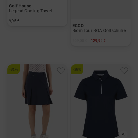
Golf House
Legend Cooling Towel
9,95 €
ECCO
in: Einheitsgröße
Biom Tour BOA Golfschuhe
209,00 €
129,95 €
in: 37
-31%
-28%