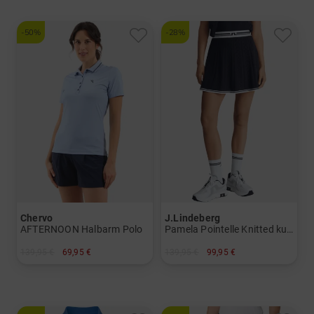
-50%
-28%
Chervo
J.Lindeberg
AFTERNOON Halbarm Polo
Pamela Pointelle Knitted kurz Skort
139,95 €
69,95 €
139,95 €
99,95 €
in: 36
in: XS L XL