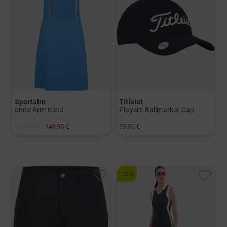
Sportalm
Titleist
ohne Arm Kleid
Players Ballmarker Cap
299,00 €
149,95 €
33,95 €
in: 34 38 40 42
in: Einheitsgröße
-31%