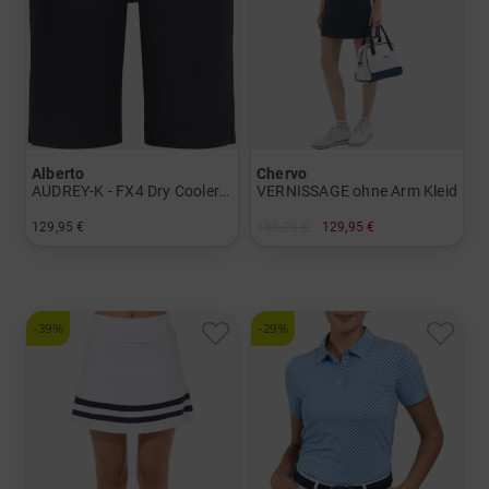
Alberto
Chervo
AUDREY-K - FX4 Dry Cooler Bermuda Hose
VERNISSAGE ohne Arm Kleid
129,95 €
189,95 €
129,95 €
in: 34 36 38 40 42 44 46
in: 34 36 40 42 44
-39%
-29%