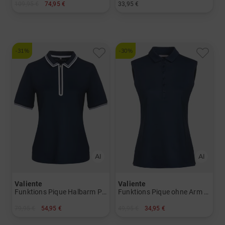
109,95 €
74,95 €
33,95 €
in: 34 36 38 40 42
in: Einheitsgröße
-31%
-30%
Valiente
Valiente
Funktions Pique Halbarm Polo
Funktions Pique ohne Arm Polo
79,95 €
54,95 €
49,95 €
34,95 €
in: 36 38 40 42 44 46
in: 34 36 38 40 44 46