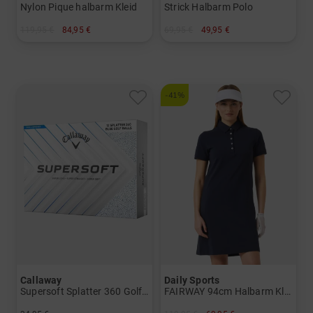
Nylon Pique halbarm Kleid
Strick Halbarm Polo
119,95 €
84,95 €
69,95 €
49,95 €
in: 36 38 40 42 44
in: XS S M L XL
-41%
Callaway
Daily Sports
Supersoft Splatter 360 Golfbälle
FAIRWAY 94cm Halbarm Kleid