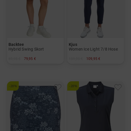
Backtee
Kjus
Hybrid Swing Skort
Women Ice Light 7/8 Hose
89,95 €
79,95 €
159,95 €
109,95 €
in: S M L XL
in: 34 36 38 40 42
-28%
-28%