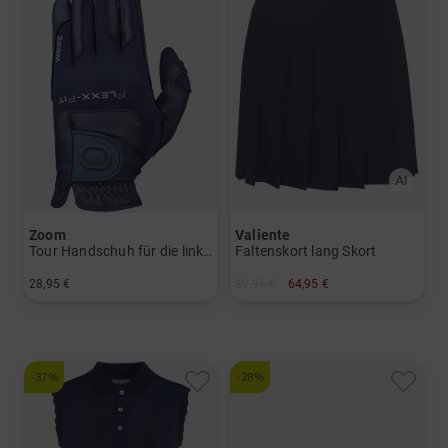
Zoom
Valiente
Tour Handschuh für die linke Hand Damen
Faltenskort lang Skort
28,95 €
89,95 €
64,95 €
in: Einheitsgröße
in: 42 44
-37%
-28%