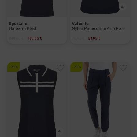
Sportalm
Valiente
Halbarm Kleid
Nylon Pique ohne Arm Polo
349,00 €
169,95 €
79,95 €
54,95 €
in: 36 38 40 42 44
in: 36 38 40 42 44 46
-28%
-29%