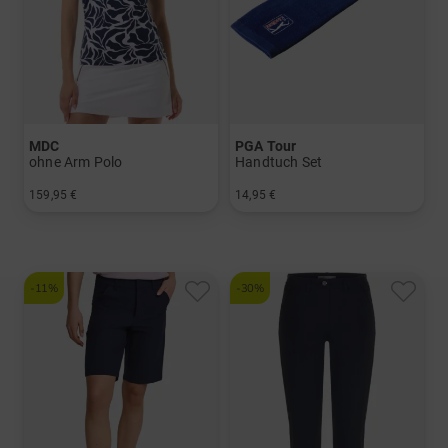
MDC
PGA Tour
ohne Arm Polo
Handtuch Set
159,95 €
14,95 €
in: 44
in: Einheitsgröße
-11%
-30%