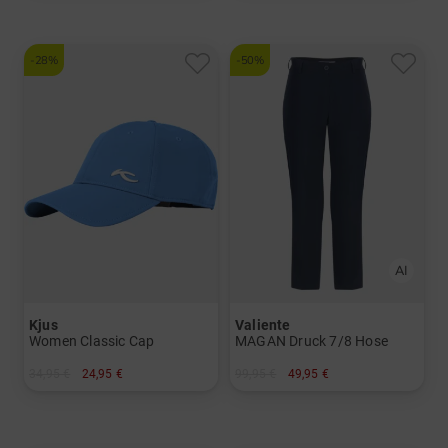
-28%
-50%
Kjus
Valiente
Women Classic Cap
MAGAN Druck 7/8 Hose
34,95 €
24,95 €
99,95 €
49,95 €
in: Einheitsgröße
in: 36 38 40 42 44 46 48