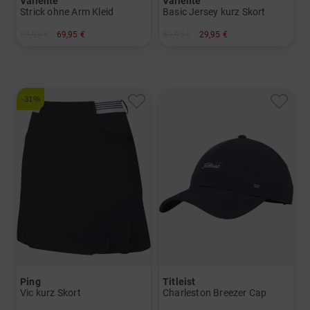
Valiente
Valiente
Strick ohne Arm Kleid
Basic Jersey kurz Skort
99,95 €
69,95 €
59,95 €
29,95 €
in: 42 44
in: 34 36 38 40 42 44 46
-31%
Ping
Titleist
Vic kurz Skort
Charleston Breezer Cap