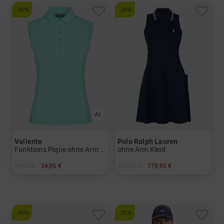
-30%
-29%
Valiente
Polo Ralph Lauren
Funktions Pique ohne Arm Polo
ohne Arm Kleid
49,95 €
34,95 €
255,00 €
179,95 €
in: 36 38 40 42 44 46
in: S M XL
-30%
-31%