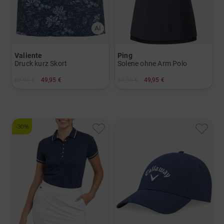
Valiente
Ping
Druck kurz Skort
Solene ohne Arm Polo
69,95 €
49,95 €
69,95 €
49,95 €
in: 34 36 38 40 44
in: 36 40 42
-30%