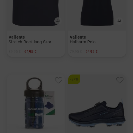
Valiente
Valiente
Stretch Rock lang Skort
Halbarm Polo
89,95 €
64,95 €
79,95 €
54,95 €
in: 36 38 42 46 48
in: 36 38 40 42 44 46
-37%