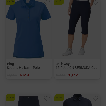
-50%
-31%
Ping
Callaway
Sedona Halbarm Polo
15 PULL ON BERMUDA Capri Hose
69,95 €
34,95 €
79,95 €
54,95 €
in: 36 38 40 42 44
in: S L XL
-29%
-31%