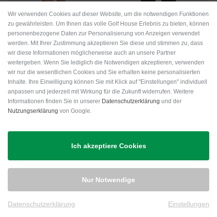
Wir verwenden Cookies auf dieser Website, um die notwendigen Funktionen
zu gewährleisten. Um Ihnen das volle Golf House Erlebnis zu bieten, können
personenbezogene Daten zur Personalisierung von Anzeigen verwendet
werden. Mit Ihrer Zustimmung akzeptieren Sie diese und stimmen zu, dass
Backtee
Valiente
wir diese Informationen möglicherweise auch an unsere Partner
Hybrid Bermuda
ELLA Nylon-Stretch 7/8 Hose
weitergeben. Wenn Sie lediglich die Notwendigen akzeptieren, verwenden
wir nur die wesentlichen Cookies und Sie erhalten keine personalisierten
89,95 €
79,95 €
99,95 €
69,95 €
Inhalte. Ihre Einwilligung können Sie mit Klick auf "Einstellungen" individuell
in: 36 38 40 44 46
in: 34 36 38 40 42 44
anpassen und jederzeit mit Wirkung für die Zukunft widerrufen. Weitere
Informationen finden Sie in unserer
Datenschutzerklärung
und der
Nutzungserklärung
von Google.
-31%
Ich akzeptiere Cookies
Nur Notwendige
Datenschutzerklärung
Einstellungen