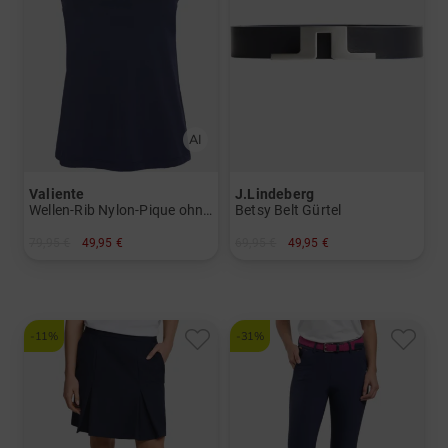
Valiente
J.Lindeberg
Wellen-Rib Nylon-Pique ohne Arm Polo
Betsy Belt Gürtel
79,95 €
49,95 €
69,95 €
49,95 €
in: 36 38 40 42 44 46 48
in: 75 80 85
-11%
-31%