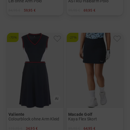
Lei ohne Arm Polo
ASTRID Halbarm Polo
84,95 €
59,95 €
99,95 €
69,95 €
in: XS XL
in: 34 36
-70%
-27%
Valiente
Macade Golf
Colourblock ohne Arm Kleid
Kaya Flex Skort
119,95 €
34,95 €
89,95 €
64,95 €