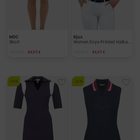
MDC
Kjus
Skort
Women Enya Printed Halbarm Polo
139,95 €
84,95 €
119,95 €
84,95 €
in: 34 36 38 40 42
in: S XL
-51%
-31%