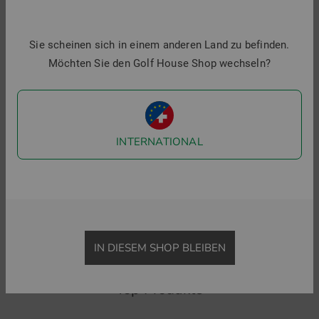
S
1
Sie scheinen sich in einem anderen Land zu befinden.
i
Möchten Sie den Golf House Shop wechseln?
INTERNATIONAL
Puma
Kjus
Puma W Jan Golf Skirt 20" lang Skort
Women Susi lang Skort
79,95 €
54,95 €
139,95 €
99,95 €
in: S L
in: 36 38 40 42 44
IN DIESEM SHOP BLEIBEN
Top Produkte