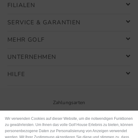
FILIALEN
SERVICE & GARANTIEN
MEHR GOLF
UNTERNEHMEN
HILFE
Zahlungsarten
Wir verwenden Cookies auf dieser Website, um die notwendigen Funktionen
zu gewährleisten. Um Ihnen das volle Golf House Erlebnis zu bieten, können
personenbezogene Daten zur Personalisierung von Anzeigen verwendet
werden. Mit Ihrer Zustimmung akzeptieren Sie diese und stimmen zu, dass