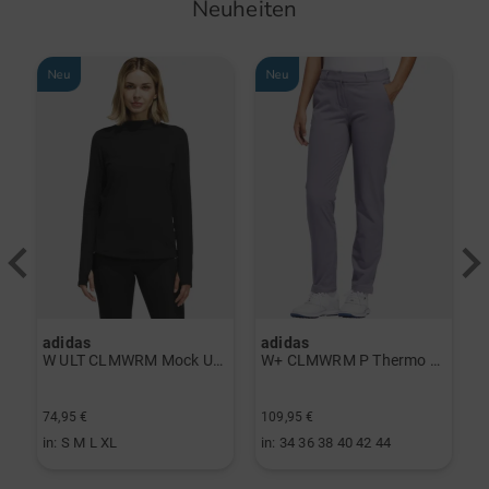
Neuheiten
Neu
Neu
adidas
adidas
a
rint Halbarm Polo navy
W ULT CLMWRM Mock Unterzieher schwarz
W+ CLMWRM P Thermo Hose grau
74,95 €
109,95 €
9
in: S M L XL
in: 34 36 38 40 42 44
i