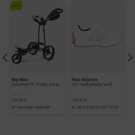
-30%
-
Big Max
New Balance
vo Gen2 Launchmonitor weiß
Autofold FF Trolley schwarz
327 Golfschuhe weiß
399,00 €
2
279,00 €
139,95 €
1
in: Sonstiges Material
in: US 6.0 US 6.5 US 7.0 US 7.5 US 8.0 US 8.5 US 9.0 US 9.5 US 10.0
i