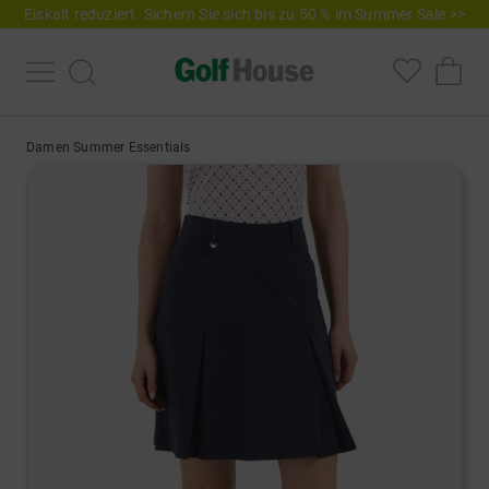
Eiskalt reduziert. Sichern Sie sich bis zu 50 % im Summer Sale >>
Damen Summer Essentials