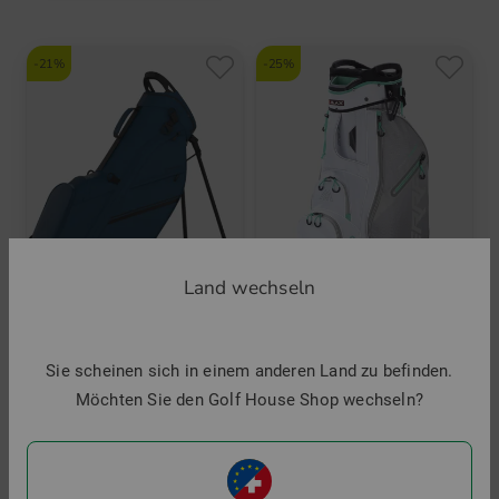
-21%
-25%
Land wechseln
Callaway
Big Max
Sie scheinen sich in einem anderen Land zu befinden.
Chase Standbag
Terra Sport Cartbag
Möchten Sie den Golf House Shop wechseln?
229,00 €
179,95 €
199,95 €
149,95 €
in: 8.5 Inch
in: 9.0 Inch