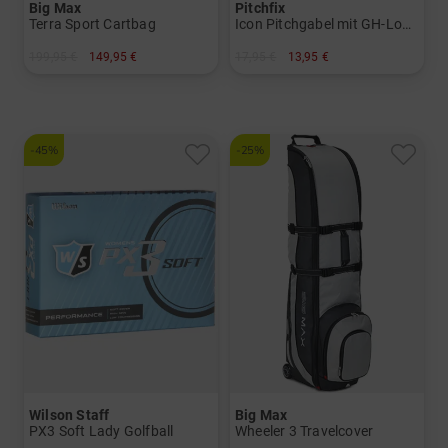
Big Max
Pitchfix
Terra Sport Cartbag
Icon Pitchgabel mit GH-Logo-Ballmarker
199,95 €
149,95 €
17,95 €
13,95 €
in: 9.0 Inch
in: Einheitsgröße
-45%
-25%
Wilson Staff
Big Max
PX3 Soft Lady Golfball
Wheeler 3 Travelcover