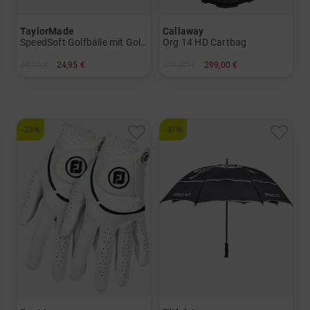
TaylorMade
Callaway
SpeedSoft Golfbälle mit Golf House Logo (3 für 2-Aktion! Code: SSV)
Org 14 HD Cartbag
38,00 €
24,95 €
379,00 €
299,00 €
in: 12er Pack
in: 10.5 Inch
-23%
-37%