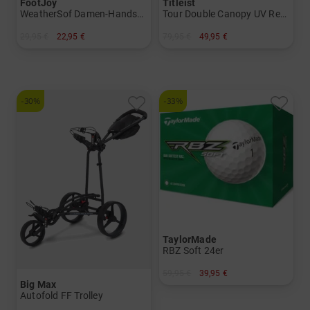
FootJoy
Titleist
WeatherSof Damen-Handschuh Doppelpack für die linke Hand
Tour Double Canopy UV Regenschirm
29,95 €
22,95 €
79,95 €
49,95 €
in: S M ML L
in: 68 Inch
-30%
-33%
TaylorMade
RBZ Soft 24er
59,95 €
39,95 €
Big Max
in: 24er Pack
Autofold FF Trolley