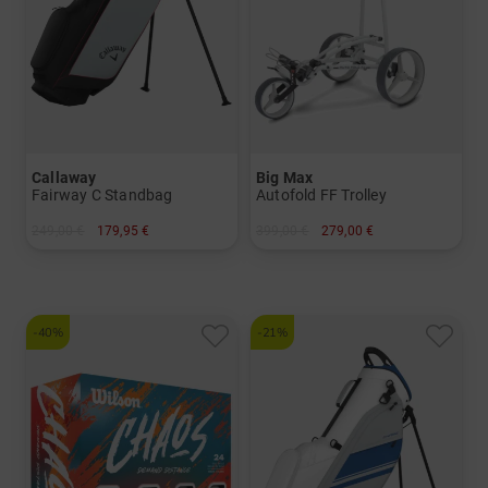
Callaway
Big Max
Fairway C Standbag
Autofold FF Trolley
249,00 €
179,95 €
399,00 €
279,00 €
in: 8.5 Inch
in: Sonstiges Material
-40%
-21%