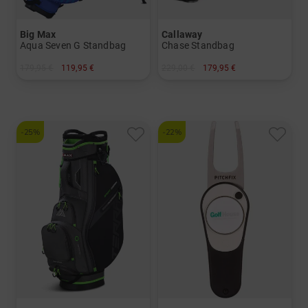
Big Max
Callaway
Aqua Seven G Standbag
Chase Standbag
179,95 €
119,95 €
229,00 €
179,95 €
in: 7.0 Inch
in: 8.5 Inch
-25%
-22%