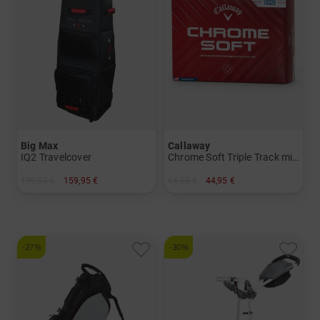
Big Max
Callaway
IQ2 Travelcover
Chrome Soft Triple Track mit Golf House Logo
199,95 €
159,95 €
64,95 €
44,95 €
in: Einheitsgröße
in: 12er Pack
-27%
-30%