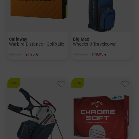
Callaway
Big Max
Warbird Distance+ Golfbälle
Wheeler 3 Travelcover
24,95 €
21,95 €
199,95 €
149,95 €
in: 12er Pack
in: Einheitsgröße
-20%
-7%