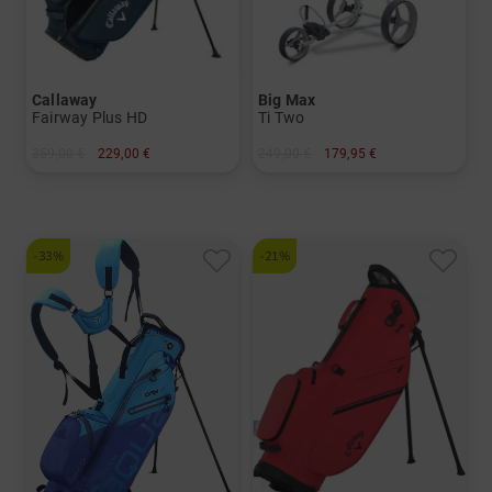
Callaway
Big Max
Fairway Plus HD
Ti Two
359,00 €
229,00 €
249,00 €
179,95 €
in: 9.0 Inch
in: Sonstiges Material
-33%
-21%