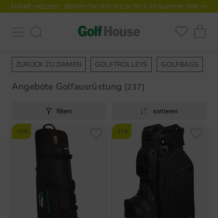
Eiskalt reduziert. Sichern Sie sich bis zu 50 % im Summer Sale >>
ZURÜCK ZU DAMEN
GOLFTROLLEYS
GOLFBAGS
G
Angebote Golfausrüstung
[237]
filtern
sortieren
-33%
-21%