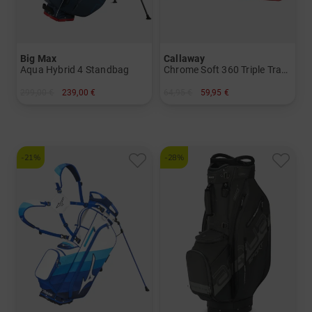
Big Max
Callaway
Aqua Hybrid 4 Standbag
Chrome Soft 360 Triple Track Golfbälle
299,00 €
239,00 €
64,95 €
59,95 €
in: 9.0 Inch
in: 12er Pack
-21%
-28%