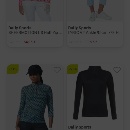
Daily Sports
Daily Sports
SHEERMOTION LS Half Zip Stretch Unterzieher Damen
LYRIC V2 Ankle 95cm 7/8 Hose Damen
94,95 €
64,95 €
149,95 €
99,95 €
in: S L XL XXL
in: 36 38 42 44
-33%
-50%
Daily Sports