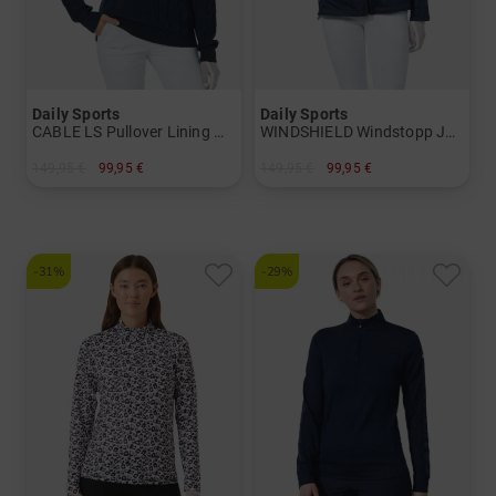
Daily Sports
Daily Sports
CABLE LS Pullover Lining Windstopp Strick Damen
WINDSHIELD Windstopp Jacke Damen
149,95 €
99,95 €
149,95 €
99,95 €
in: S M L XL XXL
in: S M L XL XXL
-31%
-29%