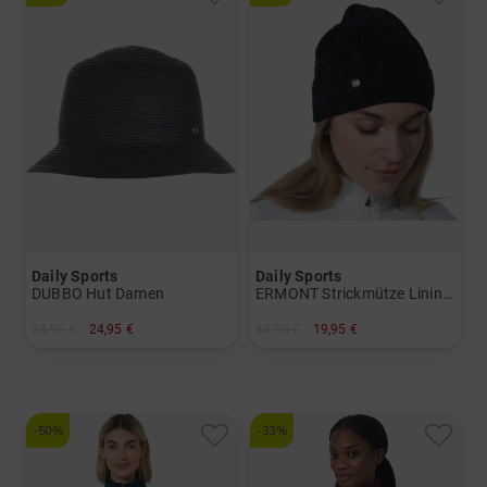
Daily Sports
Daily Sports
DUBBO Hut Damen
ERMONT Strickmütze Lining Damen
34,95 €
24,95 €
44,95 €
19,95 €
in: Einheitsgröße
in: Einheitsgröße
-50%
-33%