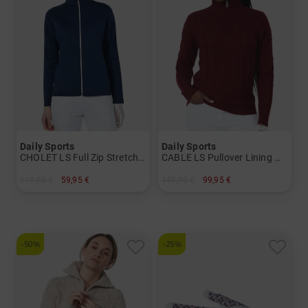
Daily Sports
Daily Sports
CHOLET LS Full Zip Stretch Jacke Damen
CABLE LS Pullover Lining Windstopp Strick Damen
119,95 €
59,95 €
149,95 €
99,95 €
in: XL XXL
in: XXL
-50%
-25%