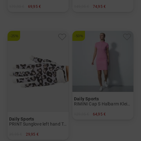
179,95 €
69,95 €
149,95 €
74,95 €
in: S L XL XXL
in: S M
-25%
-50%
Daily Sports
RIMINI Cap S Halbarm Kleid Damen
129,95 €
64,95 €
Daily Sports
in: XL
PRINT Sunglove left hand Tan Thru Handschuh Damen
39,95 €
29,95 €