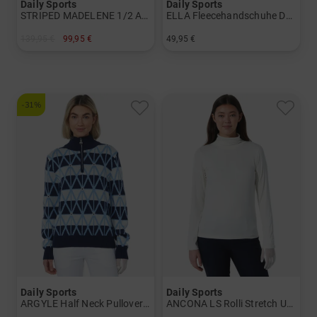
Daily Sports
Daily Sports
STRIPED MADELENE 1/2 Arm Strick Polo Damen
ELLA Fleecehandschuhe Damen
139,95 €
99,95 €
49,95 €
in: M L XL
in: S M L
-31%
Daily Sports
Daily Sports
ARGYLE Half Neck Pullover Lining Windstopp Strick Damen
ANCONA LS Rolli Stretch Unterzieher Damen