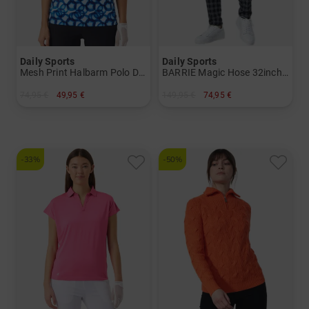
Daily Sports
Daily Sports
Mesh Print Halbarm Polo Damen
BARRIE Magic Hose 32inch Hose Damen
74,95 €
49,95 €
149,95 €
74,95 €
in: S M L XL XXL
in: 34 42 44
-33%
-50%