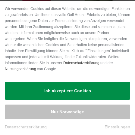
Wir verwenden Cookies auf dieser Website, um die notwendigen Funktionen
zu gewährleisten. Um Ihnen das volle Golf House Erlebnis zu bieten, können
personenbezogene Daten zur Personalisierung von Anzeigen verwendet
werden. Mit Ihrer Zustimmung akzeptieren Sie diese und stimmen zu, dass
wir diese Informationen möglicherweise auch an unsere Partner
weitergeben. Wenn Sie lediglich die Notwendigen akzeptieren, verwenden
wir nur die wesentlichen Cookies und Sie erhalten keine personalisierten
Inhalte. Ihre Einwilligung können Sie mit Klick auf "Einstellungen" individuell
anpassen und jederzeit mit Wirkung für die Zukunft widerrufen. Weitere
Daily Sports
Daily Sports
Informationen finden Sie in unserer
Datenschutzerklärung
und der
Alexia 32inch Thermo Hose Damen
Maddy 32inch Thermo Hose Damen
Nutzungserklärung
von Google.
159,95 €
79,95 €
149,95 €
74,95 €
in: 44
in: 34
Ich akzeptiere Cookies
-50%
-50%
Nur Notwendige
Datenschutzerklärung
Einstellungen