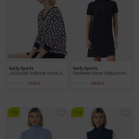
Daily Sports
Daily Sports
JAQUARD Pullover Strick Damen
FAIRWAY 94cm Halbarm Kleid Damen
149,95 €
74,95 €
119,95 €
69,95 €
in: S M L XL
in: S M L XL XXL
-33%
-31%