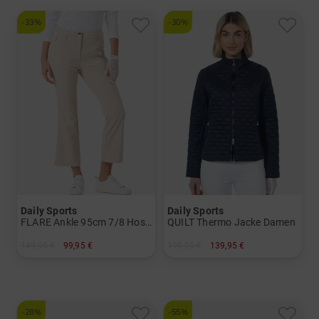
-33%
-30%
Daily Sports
Daily Sports
FLARE Ankle 95cm 7/8 Hose Damen
QUILT Thermo Jacke Damen
149,95 €
99,95 €
199,95 €
139,95 €
in: 36 38 40 42 44
in: S M L XL XXL
-28%
-55%