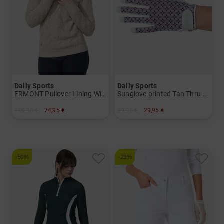
Daily Sports
Daily Sports
ERMONT Pullover Lining Windstopp Strick Damen
Sunglove printed Tan Thru Handschuh Damen
149,95 €
74,95 €
39,95 €
29,95 €
in: XXL
in: L
-50%
-29%