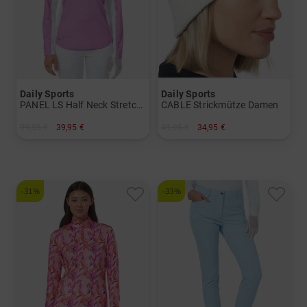
Daily Sports
Daily Sports
PANEL LS Half Neck Stretch Unterzieher Damen
CABLE Strickmütze Damen
99,95 €
39,95 €
49,95 €
34,95 €
in: S M L XL XXL
in: Einheitsgröße
-31%
-33%