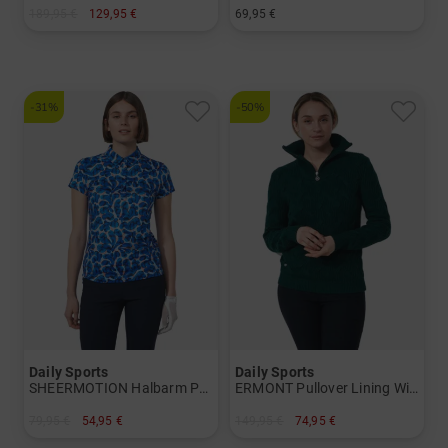
189,95 €
129,95 €
69,95 €
in: S M L XL XXL
in: S M L XL XXL
-31%
-50%
Daily Sports
Daily Sports
SHEERMOTION Halbarm Polo Damen
ERMONT Pullover Lining Windstopp Strick Damen
79,95 €
54,95 €
149,95 €
74,95 €
in: S M L XL
in: XXL