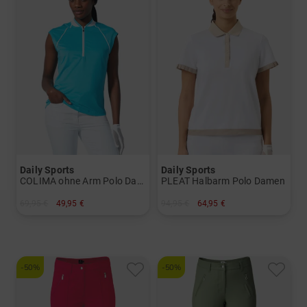
Daily Sports
Daily Sports
COLIMA ohne Arm Polo Damen
PLEAT Halbarm Polo Damen
69,95 €
49,95 €
94,95 €
64,95 €
in: L
in: XL XXL
-50%
-50%