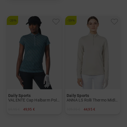
in: S M L
-28%
-59%
Daily Sports
Daily Sports
VALENTE Cap Halbarm Polo Damen
ANNA LS Rolli Thermo Midlayer Damen
69,95 €
49,95 €
109,95 €
44,95 €
in: L XL XXL
in: S L XL XXL