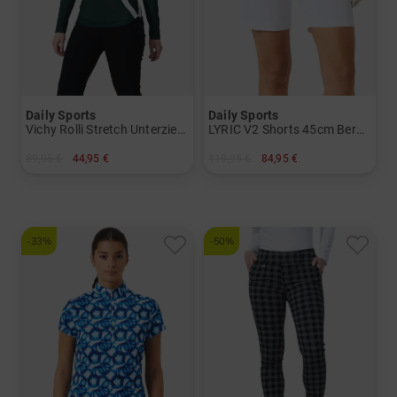
Daily Sports
Daily Sports
Vichy Rolli Stretch Unterzieher Damen
LYRIC V2 Shorts 45cm Bermuda Hose Damen
89,95 €
44,95 €
119,95 €
84,95 €
in: XXL
in: 36 38 40 44
-33%
-50%