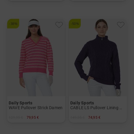
in: 34 36 38 40 42 44
in: 34 36 38 40 42 44
-38%
-50%
Daily Sports
Daily Sports
WAVE Pullover Strick Damen
CABLE LS Pullover Lining Windstopp Strick Damen
129,95 €
79,95 €
149,95 €
74,95 €
in: S M L
in: S M L XL XXL