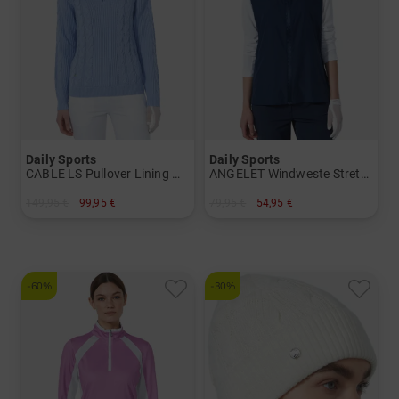
Daily Sports
Daily Sports
CABLE LS Pullover Lining Windstopp Strick Damen
ANGELET Windweste Stretch Weste Damen
149,95 €
99,95 €
79,95 €
54,95 €
in: XL XXL
in: L
-60%
-30%