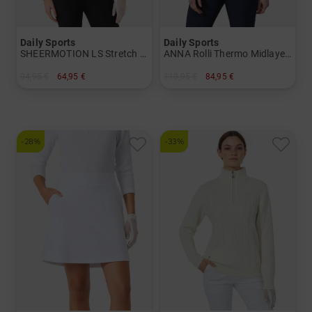
Daily Sports
Daily Sports
SHEERMOTION LS Stretch Unterzieher Damen
ANNA Rolli Thermo Midlayer Damen
94,95 €
64,95 €
119,95 €
84,95 €
in: S M L XL XXL
in: S M L XL XXL
-28%
-33%