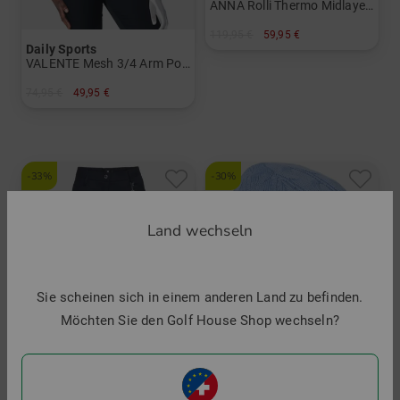
ANNA Rolli Thermo Midlayer Damen
119,95 €
59,95 €
Daily Sports
in: M XL XXL
VALENTE Mesh 3/4 Arm Polo Damen
74,95 €
49,95 €
in: L XL XXL
-33%
-30%
Land wechseln
Sie scheinen sich in einem anderen Land zu befinden.
Möchten Sie den Golf House Shop wechseln?