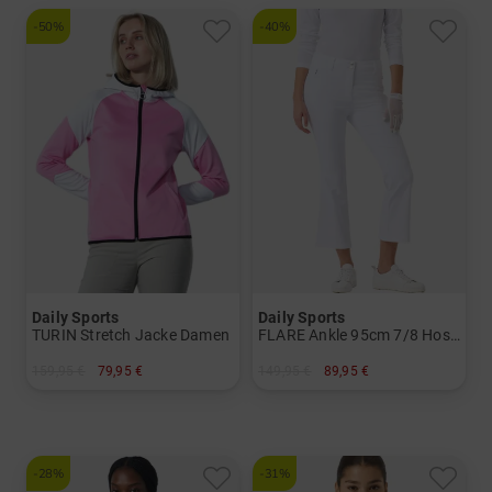
-50%
-40%
Daily Sports
Daily Sports
TURIN Stretch Jacke Damen
FLARE Ankle 95cm 7/8 Hose Damen
159,95 €
79,95 €
149,95 €
89,95 €
in: M
in: 36 38 40 42 44
-28%
-31%