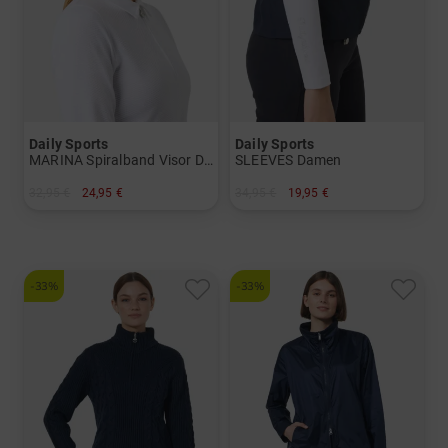
Daily Sports
Daily Sports
MARINA Spiralband Visor Damen
SLEEVES Damen
32,95 €
24,95 €
34,95 €
19,95 €
in: Einheitsgröße
in: S/M
-33%
-33%