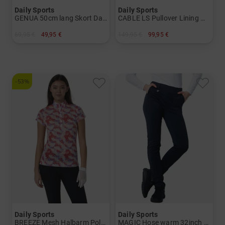
Daily Sports
Daily Sports
GENUA 50cm lang Skort Damen
CABLE LS Pullover Lining Windstopp Strick Damen
69,95 €
49,95 €
149,95 €
99,95 €
in: XXL
in: L XL XXL
-53%
Daily Sports
Daily Sports
BREEZE Mesh Halbarm Polo Damen
MAGIC Hose warm 32inch Thermo Hose Damen