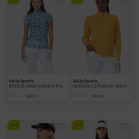
Daily Sports
Daily Sports
BREEZE Mesh Halbarm Polo Damen
HUDSON LS Pullover Unlined Stehkragen Strick Damen
79,95 €
54,95 €
139,95 €
54,95 €
in: S M L XL XXL
in: S M L XL XXL
-50%
-41%