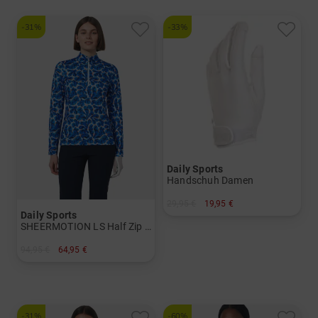
-31%
-33%
Daily Sports
Handschuh Damen
29,95 €
19,95 €
Daily Sports
in: S M L
SHEERMOTION LS Half Zip Stretch Unterzieher Damen
94,95 €
64,95 €
in: S L XL XXL
-31%
-60%