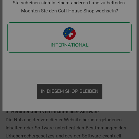
Produktionsausfälle) übernimmt das Unternehmen, seine
Sie scheinen sich in einem anderen Land zu befinden.
Lieferanten bzw. Dritte, die auf dieser Website erwähnt
Möchten Sie den Golf House Shop wechseln?
werden, keinerlei Haftung. Dies gilt nicht im Falle des
Vorsatzes und für den Fall, dass eine Haftung gesetzlich
zwingend vorgeschrieben ist. Falls die Nutzung dieser
Website bzw. der auf ihr angebotenen Inhalte dazu führt,
INTERNATIONAL
dass Sie Ihre Geräte oder Ihre Daten warten, reparieren,
austauschen, wiederherstellen oder auf anderer Art und
Weise korrigieren müssen, übernimmt das Unternehmen
hierfür keinerlei Kosten. Alle Angaben und Quellen, die das
Unternehmen als Inhalte verwendet, werden sorgfältig
recherchiert. Dennoch wird hierfür keinerlei Haftung für die
IN DIESEM SHOP BLEIBEN
Vollständigkeit und Richtigkeit der Inhalte übernommen.
3. Herunterladen von Inhalten oder Software
Die Nutzung der von dieser Website heruntergeladenen
Inhalten oder Software unterliegt den Bestimmungen des
Urheberrechtsgesetzes und des der Software eventuell