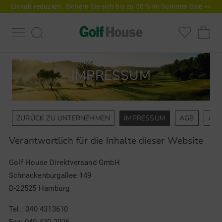
Eiskalt reduziert. Sichern Sie sich bis zu 50 % im Summer Sale >>
IMPRESSUM
ZURÜCK ZU UNTERNEHMEN
IMPRESSUM
AGB
ANS
Verantwortlich für die Inhalte dieser Website
Golf House Direktversand GmbH
Schnackenburgallee 149
D-22525 Hamburg
Tel.:
040 4313610