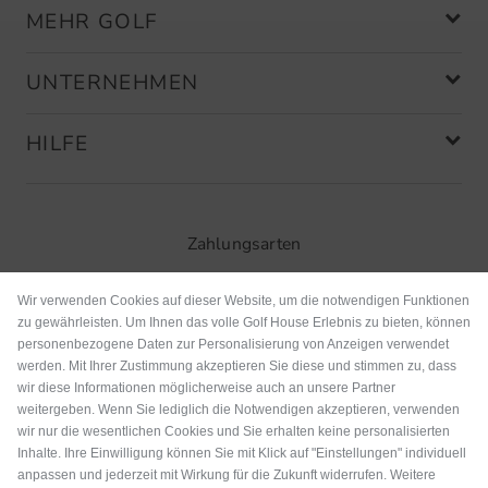
MEHR GOLF
UNTERNEHMEN
HILFE
Zahlungsarten
Wir verwenden Cookies auf dieser Website, um die notwendigen Funktionen
zu gewährleisten. Um Ihnen das volle Golf House Erlebnis zu bieten, können
personenbezogene Daten zur Personalisierung von Anzeigen verwendet
werden. Mit Ihrer Zustimmung akzeptieren Sie diese und stimmen zu, dass
wir diese Informationen möglicherweise auch an unsere Partner
weitergeben. Wenn Sie lediglich die Notwendigen akzeptieren, verwenden
wir nur die wesentlichen Cookies und Sie erhalten keine personalisierten
Inhalte. Ihre Einwilligung können Sie mit Klick auf "Einstellungen" individuell
anpassen und jederzeit mit Wirkung für die Zukunft widerrufen. Weitere