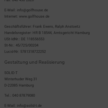
Fax: 040 430 2026
E-Mail:
info@golfhouse.de
Internet:
www.golfhouse.de
Geschäftsführer: Frank Ewers, Ralph Anstoetz
Handelsregister: HR B 18544, Amtsgericht Hamburg
USt-IdNr.: DE 118556553
St-Nr.: 45/725/00204
Lucid-Nr: 5781318722252
Gestaltung und Realisierung
SOLID-T
Winterhuder Weg 31
D-22085 Hamburg
Tel.:
040 87879080
E-Mail:
info@solid-t.de