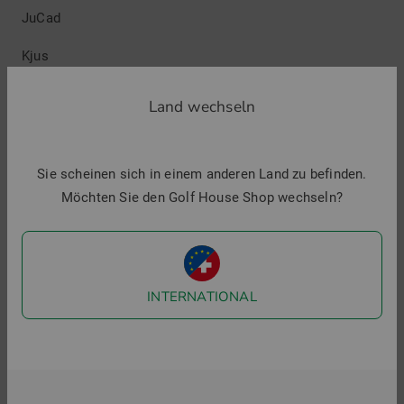
JuCad
Kjus
Lacoste
Land wechseln
Macade Golf
Malbon
Sie scheinen sich in einem anderen Land zu befinden.
Möchten Sie den Golf House Shop wechseln?
MDC
Mizuno
Motocaddy
INTERNATIONAL
New Balance
Nike
Odyssey