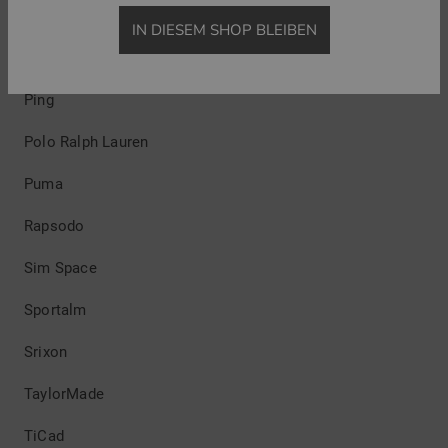
IN DIESEM SHOP BLEIBEN
Penguin
Ping
Polo Ralph Lauren
Puma
Rapsodo
Sim Space
Sportalm
Srixon
TaylorMade
TiCad