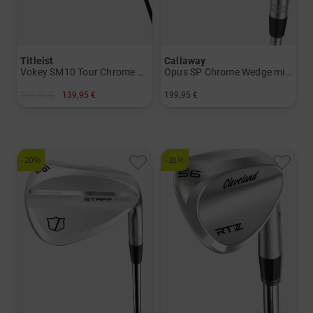
Titleist
Callaway
Vokey SM10 Tour Chrome Wedge
Opus SP Chrome Wedge mit Stahlschaft
199,95 €
139,95 €
199,95 €
in: 54° 8°
in: 48° 10° 50° 10° 52° 10° 54° 10° 56° 10° 56° 14° 58° 10° 60° 10° 60° 12°
-20%
-31%