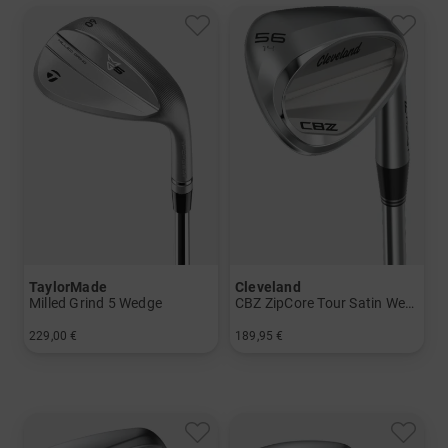
TaylorMade
Cleveland
Milled Grind 5 Wedge
CBZ ZipCore Tour Satin Wedge mit Graphitschaft
229,00 €
189,95 €
in: 46° 09° 50° 09° 52° 09° 54° 12° 56° 12° 56° 14° 58° 10° 60° 10° 60° 11°
in: 44 Grad 48 Grad 52 Grad 56 Grad 60 Grad