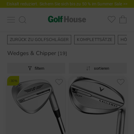
Eiskalt reduziert. Sichern Sie sich bis zu 50 % im Summer Sale >>
ZURÜCK ZU GOLFSCHLÄGER
KOMPLETTSÄTZE
HÖLZ
Wedges & Chipper
[19]
filtern
sortieren
-30%