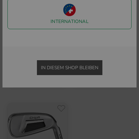
INTERNATIONAL
Ping
Ping
IN DIESEM SHOP BLEIBEN
BunkR Wedge
ChipR Chipper mit Stahlschaft
225,00 €
199,95 €
in: 64 Grad
in: Sonstige