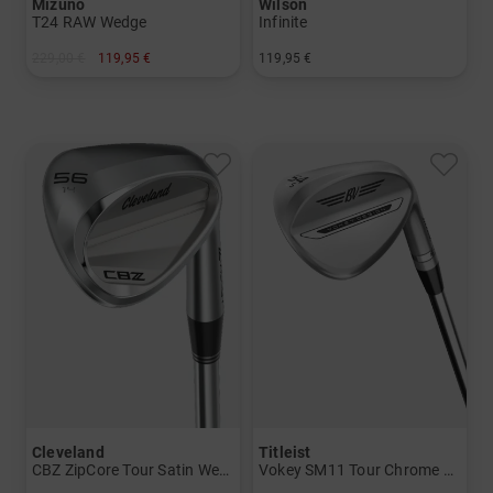
Mizuno
Wilson
T24 RAW Wedge
Infinite
229,00 €
119,95 €
119,95 €
in: 56° 06° 58° 04° 58° 08°
in: 52 Grad 56 Grad 60 Grad
Cleveland
Titleist
CBZ ZipCore Tour Satin Wedge mit Stahlschaft
Vokey SM11 Tour Chrome Wedge