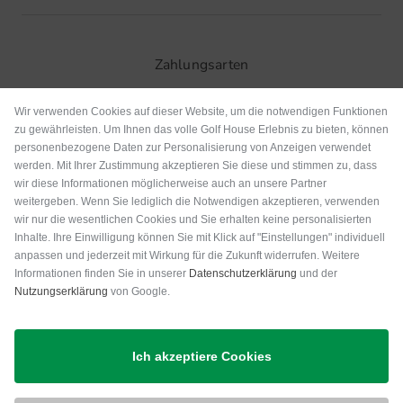
Zahlungsarten
Wir verwenden Cookies auf dieser Website, um die notwendigen Funktionen
zu gewährleisten. Um Ihnen das volle Golf House Erlebnis zu bieten, können
personenbezogene Daten zur Personalisierung von Anzeigen verwendet
werden. Mit Ihrer Zustimmung akzeptieren Sie diese und stimmen zu, dass
wir diese Informationen möglicherweise auch an unsere Partner
weitergeben. Wenn Sie lediglich die Notwendigen akzeptieren, verwenden
wir nur die wesentlichen Cookies und Sie erhalten keine personalisierten
Inhalte. Ihre Einwilligung können Sie mit Klick auf "Einstellungen" individuell
anpassen und jederzeit mit Wirkung für die Zukunft widerrufen. Weitere
Versand
Informationen finden Sie in unserer
Datenschutzerklärung
und der
Nutzungserklärung
von Google.
Ich akzeptiere Cookies