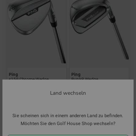
Ping
Ping
s159 Chrome Wedge
BunkR Wedge
215,00 €
215,00 €
Land wechseln
in: 50° 12°
in: 64 Grad
Sie scheinen sich in einem anderen Land zu befinden.
Möchten Sie den Golf House Shop wechseln?