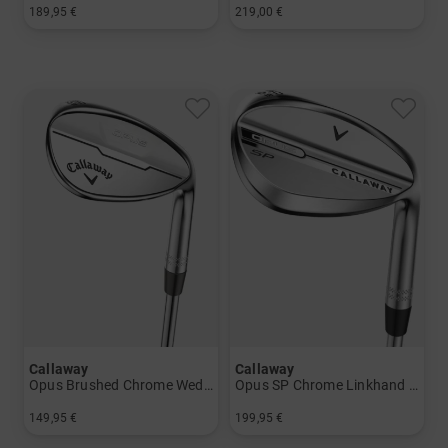
189,95 €
219,00 €
in: 46 Grad 50 Grad 52 Grad 56 Grad 60 Grad
in: 48° 10° 50° 08° 52° 08° 54° 10° 56° 12° 60° 08°
Callaway
Callaway
Opus Brushed Chrome Wedge
Opus SP Chrome Linkhand Wedge mit Stahlschaft
149,95 €
199,95 €
in: 50° 10° 52° 10° 56° 12° 60° 10°
in: 50° 10° 56° 10° 60° 10°