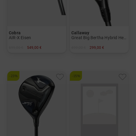
Cobra
Callaway
AIR-X Eisen
Great Big Bertha Hybrid Herren
699,00 €
549,00 €
499,00 €
299,00 €
in: 5-SW
in: 5
-23%
-15%