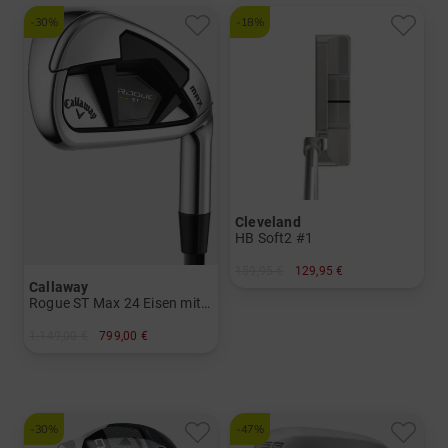
und mehr
Graphit, Lite
-30%
-18%
Cleveland
HB Soft2 #1
159,95 €
129,95 €
Callaway
in: 34 Inch 35 Inch
Rogue ST Max 24 Eisen mit Graphitschäften
1.149,00 €
799,00 €
in: 5-SW
und mehr
Graphit, Lite
-30%
-47%