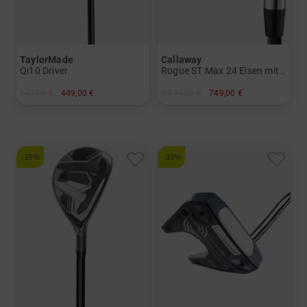
TaylorMade
Callaway
Qi10 Driver
Rogue ST Max 24 Eisen mit Stahlschäften
649,00 €
449,00 €
1.099,00 €
749,00 €
in: 10.5 Grad
in: 5-SW
und mehr
Graphit, Regular
-25%
-33%