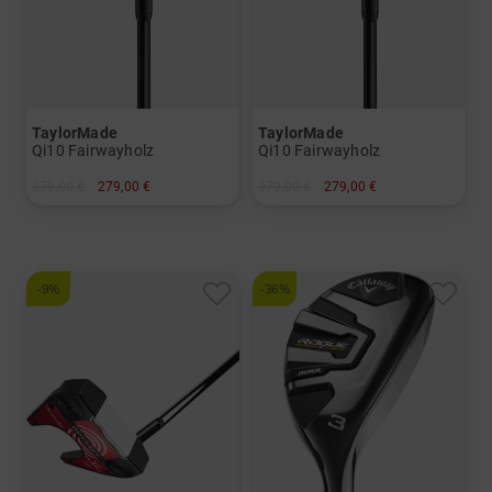
TaylorMade
TaylorMade
Qi10 Fairwayholz
Qi10 Fairwayholz
379,00 €
279,00 €
379,00 €
279,00 €
in: 5
in: 3
und mehr
und mehr
Graphit, Lite
Graphit, Stiff
-9%
-36%