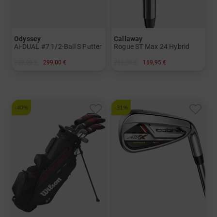
Odyssey
Callaway
Ai-DUAL #7 1/2-Ball S Putter
Rogue ST Max 24 Hybrid
329,00 €
299,00 €
269,00 €
169,95 €
in: 32 Inch 34 Inch
in: 3 4 5
und mehr
Graphit, Regular
-40%
-31%