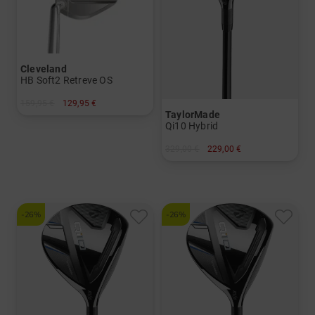
Cleveland
HB Soft2 Retreve OS
159,95 €
129,95 €
TaylorMade
in: 35 Inch
Qi10 Hybrid
329,00 €
229,00 €
in: 3
und mehr
Graphit, Stiff
-26%
-26%