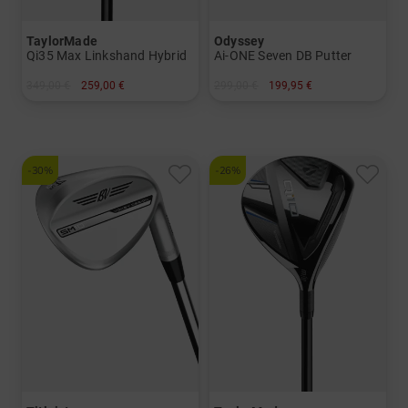
TaylorMade
Odyssey
Qi35 Max Linkshand Hybrid
Ai-ONE Seven DB Putter
349,00 €
259,00 €
299,00 €
199,95 €
in: 4
in: 34 Inch 35 Inch
-30%
-26%