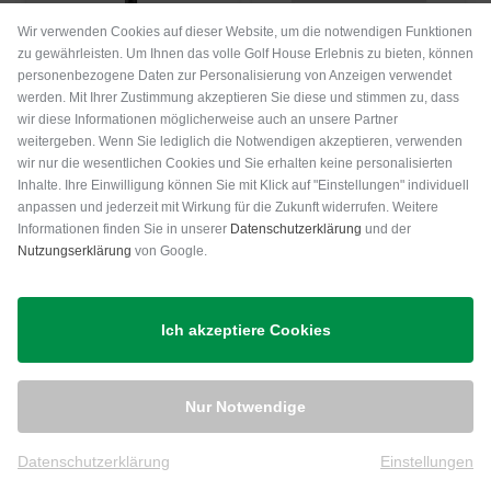
Wir verwenden Cookies auf dieser Website, um die notwendigen Funktionen
zu gewährleisten. Um Ihnen das volle Golf House Erlebnis zu bieten, können
Mizuno
Cobra
personenbezogene Daten zur Personalisierung von Anzeigen verwendet
JPX ONE Fairwayholz
OPTM MAX Firwayholz
werden. Mit Ihrer Zustimmung akzeptieren Sie diese und stimmen zu, dass
wir diese Informationen möglicherweise auch an unsere Partner
389,00 €
299,00 €
379,00 €
319,00 €
weitergeben. Wenn Sie lediglich die Notwendigen akzeptieren, verwenden
in: 3
in: 5 7
wir nur die wesentlichen Cookies und Sie erhalten keine personalisierten
Inhalte. Ihre Einwilligung können Sie mit Klick auf "Einstellungen" individuell
und mehr
und mehr
Graphit, Stiff
Graphit, Lite
anpassen und jederzeit mit Wirkung für die Zukunft widerrufen. Weitere
-29%
-12%
Informationen finden Sie in unserer
Datenschutzerklärung
und der
Nutzungserklärung
von Google.
Ich akzeptiere Cookies
Nur Notwendige
Datenschutzerklärung
Einstellungen