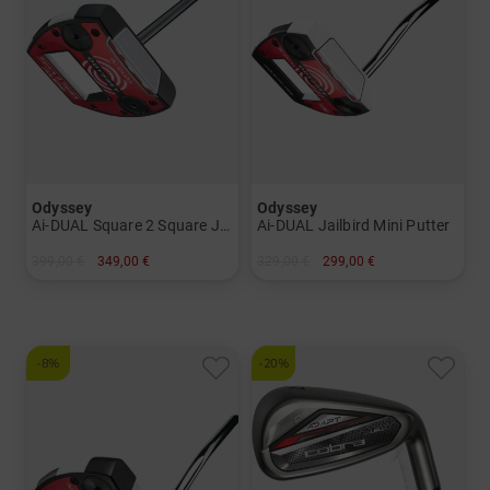
Odyssey
Odyssey
Ai-DUAL Square 2 Square Jailbird Putter
Ai-DUAL Jailbird Mini Putter
399,00 €
349,00 €
329,00 €
299,00 €
in: 34 Inch 35 Inch
in: 35 Inch
-8%
-20%