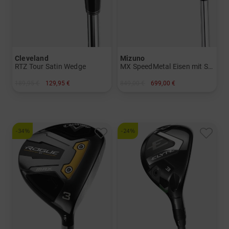
Cleveland
Mizuno
RTZ Tour Satin Wedge
MX SpeedMetal Eisen mit Stahlschäften
189,95 €
129,95 €
849,00 €
699,00 €
in: 50 Grad 54 Grad 56 Grad 60 Grad
in: 5-PW
-34%
-24%