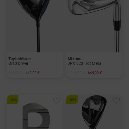
TaylorMade
Mizuno
Qi10 Driver
JPX 923 Hot Metal
649,00 €
449,00 €
1.049,00 €
649,00 €
in: 10.5 Grad
in: 5-PW
und mehr
Graphit, Stiff
-18%
-30%