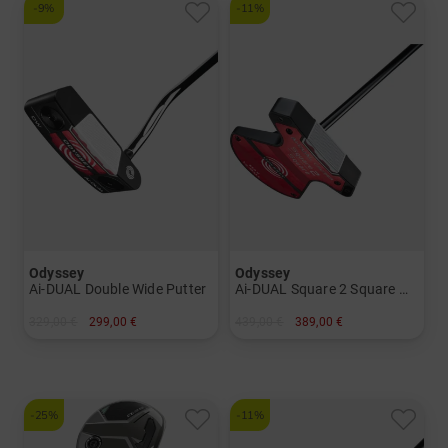
-9%
-11%
Odyssey
Odyssey
Ai-DUAL Double Wide Putter
Ai-DUAL Square 2 Square Max 1/2-Ball Cruiser Putter
329,00 €
299,00 €
439,00 €
389,00 €
in: 34 Inch
in: 38 Inch
-25%
-11%