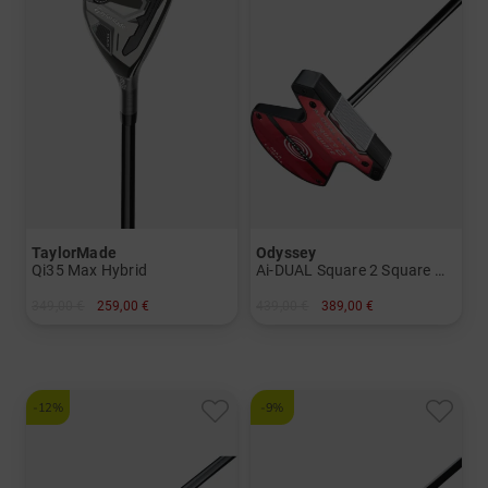
TaylorMade
Odyssey
Qi35 Max Hybrid
Ai-DUAL Square 2 Square Max 1/2-Ball Cruiser Broomstick Putter
349,00 €
259,00 €
439,00 €
389,00 €
in: 4
in: 48 inch
-12%
-9%