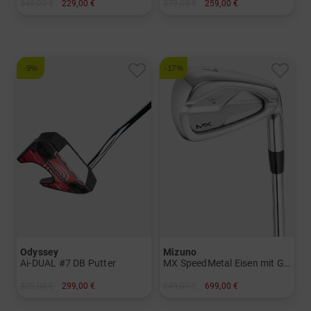
349,00 €
229,00 €
379,00 €
259,00 €
in: 3 5
in: 11.5 Grad
und mehr
und mehr
Graphit, Regular
Graphit, Lite
-9%
-17%
Odyssey
Mizuno
Ai-DUAL #7 DB Putter
MX SpeedMetal Eisen mit Graphitschäften
329,00 €
299,00 €
849,00 €
699,00 €
in: 33 Inch 34 Inch 35 Inch
in: 5-PW