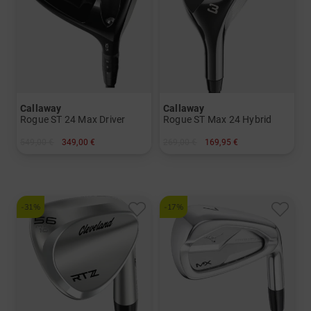
Callaway
Callaway
Rogue ST 24 Max Driver
Rogue ST Max 24 Hybrid
549,00 €
349,00 €
269,00 €
169,95 €
in: 9.0 Grad 10.5 Grad
in: 3 4 5
und mehr
und mehr
Graphit, Stiff
Graphit, Lite
-31%
-17%