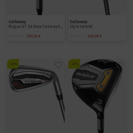
Callaway
Callaway
Rogue ST 24 Max Fairwayholz
Elyte Hybrid
349,00 €
229,00 €
329,00 €
249,00 €
in: 3 5
in: 3 4
und mehr
und mehr
Graphit, Stiff
Graphit, Regular
-15%
-34%