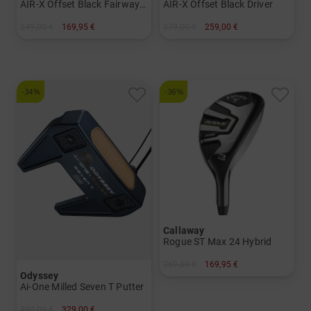
AIR-X Offset Black Fairwayholz
AIR-X Offset Black Driver
249,00 €
169,95 €
379,00 €
259,00 €
in: 5
in: 11.5 Grad
und mehr
und mehr
Graphit, Regular
Graphit, Regular
-34%
-36%
Callaway
Rogue ST Max 24 Hybrid
269,00 €
169,95 €
Odyssey
in: 3
Ai-One Milled Seven T Putter
499,00 €
329,00 €