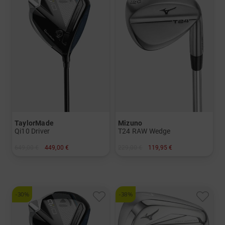
TaylorMade
Mizuno
Qi10 Driver
T24 RAW Wedge
649,00 €
449,00 €
229,00 €
119,95 €
in: 12.0 Grad
in: 56° 06° 58° 04° 58° 08°
und mehr
Graphit, Lite
-30%
-38%