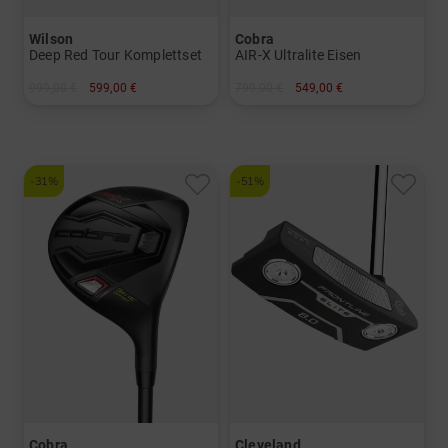
Wilson
Cobra
Deep Red Tour Komplettset
AIR-X Ultralite Eisen
999,00 €
599,00 €
799,00 €
549,00 €
in: Sonstige
in: 5-SW
-31%
-51%
Cobra
Cleveland