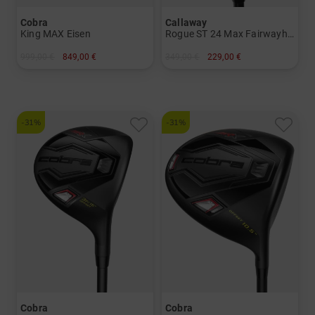
Cobra
Callaway
King MAX Eisen
Rogue ST 24 Max Fairwayholz
999,00 €
849,00 €
349,00 €
229,00 €
in: 5-PW
in: 3 5
und mehr
Graphit, Lite
-31%
-31%
Cobra
Cobra