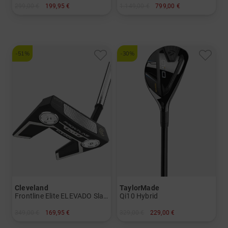
299,00 €
199,95 €
1.149,00 €
799,00 €
in: 34 Inch 35 Inch
in: 5-SW
und mehr
Graphit, Regular
-51%
-30%
Cleveland
TaylorMade
Frontline Elite ELEVADO Slant Putter mit UST Premiumschaft
Qi10 Hybrid
349,00 €
169,95 €
329,00 €
229,00 €
in: 34 Inch 35 Inch
in: 3 4 5