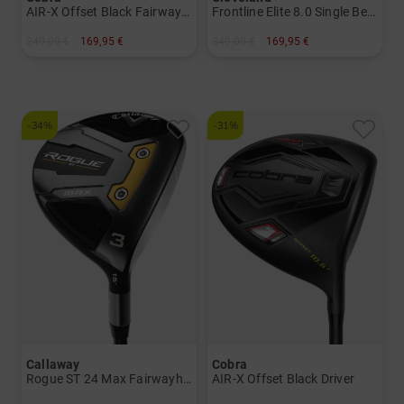
AIR-X Offset Black Fairwayholz
Frontline Elite 8.0 Single Bend Putter mit UST Premiumschaft
249,00 €
169,95 €
349,00 €
169,95 €
in: 3 5
in: 34 Inch 35 Inch
und mehr
Graphit, Lite
-34%
-31%
Callaway
Cobra
Rogue ST 24 Max Fairwayholz
AIR-X Offset Black Driver