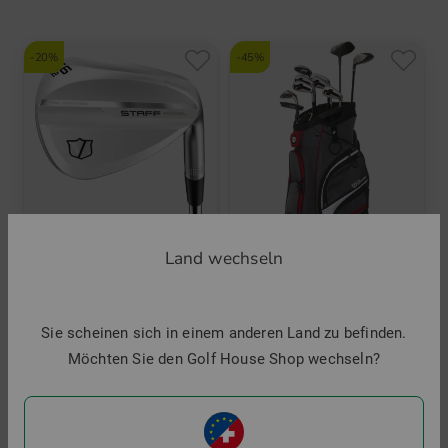
und mehr
Graphit, Regular
-20%
-45%
Land wechseln
Wilson
Wilson
Sie scheinen sich in einem anderen Land zu befinden.
Staff Model ZM Wedge
Reflex Komplettset
Möchten Sie den Golf House Shop wechseln?
149,95 €
119,95 €
1.099,00 €
599,00 €
in: 50 Grad 52 Grad 56 Grad 60 Grad
in: Sonstige