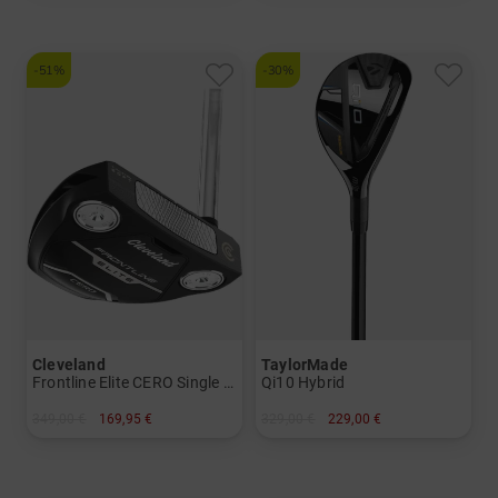
und mehr
Graphit, Regular
-51%
-30%
Cleveland
TaylorMade
Frontline Elite CERO Single Bend Putter mit UST Premiumschaft
Qi10 Hybrid
349,00 €
169,95 €
329,00 €
229,00 €
in: 34 Inch
in: 4 5