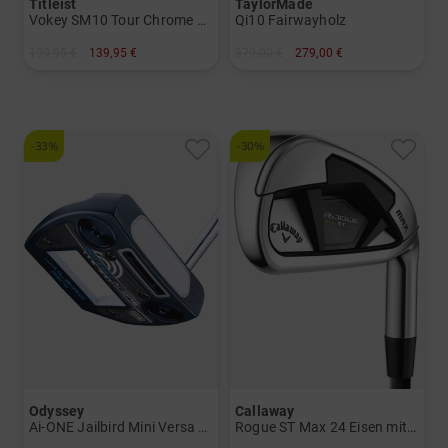
Titleist
TaylorMade
Vokey SM10 Tour Chrome Wedge
Qi10 Fairwayholz
199,95 €
139,95 €
379,00 €
279,00 €
in: 54° 8°
in: 3 5
und mehr
Graphit, Regular
-33%
-30%
Odyssey
Callaway
Ai-ONE Jailbird Mini Versa 90 DB Putter
Rogue ST Max 24 Eisen mit Graphitschäften