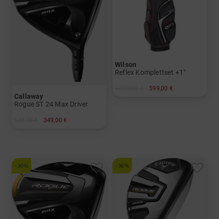
Wilson
Reflex Komplettset +1"
1.099,00 €
599,00 €
Callaway
in: Sonstige
Rogue ST 24 Max Driver
549,00 €
349,00 €
in: 12.0 Grad
und mehr
Graphit, Lite
-36%
-36%