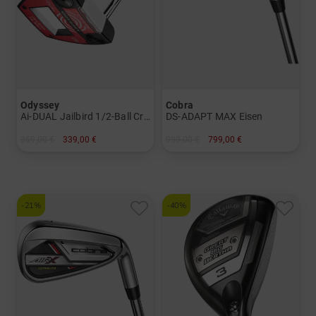
Odyssey
Cobra
Ai-DUAL Jailbird 1/2-Ball Cruiser Putter
DS-ADAPT MAX Eisen
369,00 €
339,00 €
999,00 €
799,00 €
in: 38 Inch
in: 6-SW
-21%
-40%