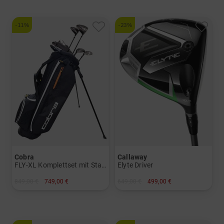
und mehr
Graphit, Lite
-11%
-23%
Cobra
Callaway
FLY-XL Komplettset mit Stahlschäften in den Eisen
Elyte Driver
849,00 €
749,00 €
649,00 €
499,00 €
in: Sonstige
in: 10.5 Grad
und mehr
Graphit, Regular