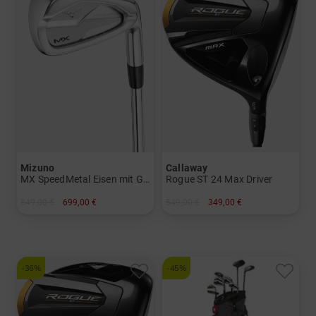
Mizuno
Callaway
MX SpeedMetal Eisen mit Graphitschäften
Rogue ST 24 Max Driver
849,00 €
699,00 €
549,00 €
349,00 €
in: 5-PW
in: 10.5 Grad
und mehr
und mehr
Graphit, Lite
Graphit, Regular
-36%
-45%