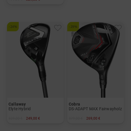
und mehr
Graphit, Stiff
in: 34 Inch
-24%
-29%
Callaway
Cobra
Elyte Hybrid
DS-ADAPT MAX Fairwayholz
329,00 €
249,00 €
379,00 €
269,00 €
in: 4 5
in: 5