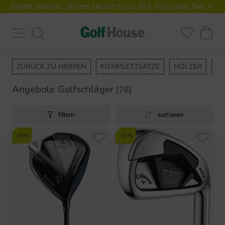
Eiskalt reduziert. Sichern Sie sich bis zu 50 % im Summer Sale >>
ZURÜCK ZU HERREN
KOMPLETTSÄTZE
HÖLZER
EI
Angebote Golfschläger
[76]
filtern
sortieren
-30%
-31%