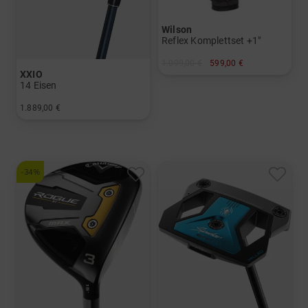
Wilson
Reflex Komplettset +1"
1.099,00 €
599,00 €
XXIO
in: Sonstige
14 Eisen
1.889,00 €
in: 6-SW+GW
und mehr
Graphit, Lite
-34%