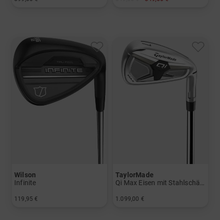
in: 33 Inch 34 Inch 35 Inch
in: 12.0 Grad
und mehr
Graphit, Lite
Wilson
TaylorMade
Infinite
Qi Max Eisen mit Stahlschäften
119,95 €
1.099,00 €
in: 52 Grad 56 Grad 60 Grad
in: 5-PW