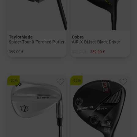
TaylorMade
Cobra
Spider Tour X Torched Putter
AIR-X Offset Black Driver
399,00 €
379,00 €
259,00 €
in: 33 Inch 34 Inch
in: 11.5 Grad
und mehr
Graphit, Lite
-20%
-15%