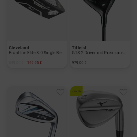
Cleveland
Titleist
Frontline Elite 8.0 Single Bend Putter mit UST Premiumschaft
GTS 2 Driver mit Premium-Schaft
349,00 €
169,95 €
979,00 €
in: 34 Inch 35 Inch
in: 9.0 Grad
-47%