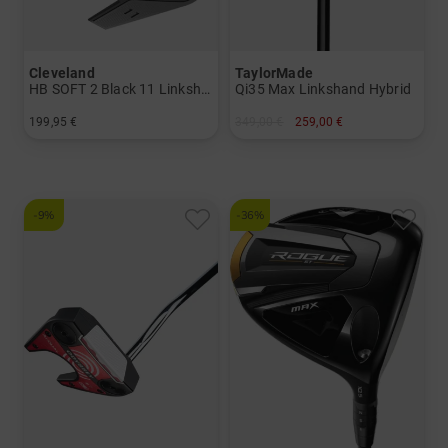
Cleveland
TaylorMade
HB SOFT 2 Black 11 Linkshand Putter
Qi35 Max Linkshand Hybrid
199,95 €
349,00 €
259,00 €
in: 35 Inch
in: 4
-9%
-36%