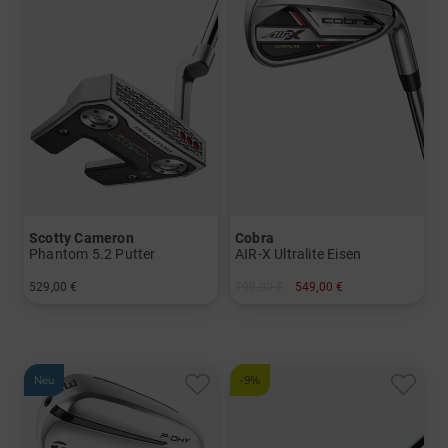
Scotty Cameron
Cobra
Phantom 5.2 Putter
AIR-X Ultralite Eisen
529,00 €
799,00 €
549,00 €
in: 34 Inch
in: 5-SW
Neu
-9%