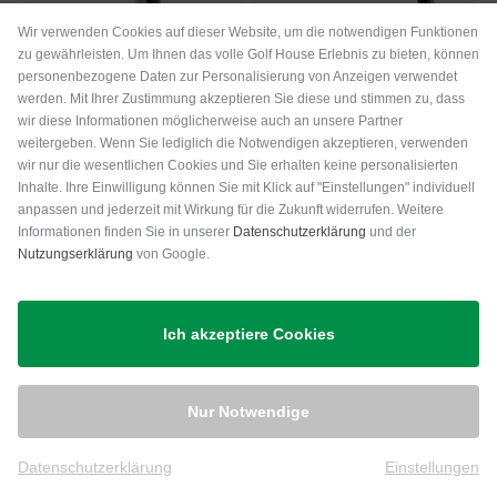
Wir verwenden Cookies auf dieser Website, um die notwendigen Funktionen
zu gewährleisten. Um Ihnen das volle Golf House Erlebnis zu bieten, können
Callaway
TaylorMade
personenbezogene Daten zur Personalisierung von Anzeigen verwendet
Rogue ST 24 Max Fairwayholz
Spider ZT Putter
werden. Mit Ihrer Zustimmung akzeptieren Sie diese und stimmen zu, dass
wir diese Informationen möglicherweise auch an unsere Partner
349,00 €
229,00 €
599,00 €
weitergeben. Wenn Sie lediglich die Notwendigen akzeptieren, verwenden
in: 3 5
in: 33 Inch 34 Inch 35 Inch
wir nur die wesentlichen Cookies und Sie erhalten keine personalisierten
Inhalte. Ihre Einwilligung können Sie mit Klick auf "Einstellungen" individuell
und mehr
Graphit, Lite
anpassen und jederzeit mit Wirkung für die Zukunft widerrufen. Weitere
-31%
Informationen finden Sie in unserer
Datenschutzerklärung
und der
Nutzungserklärung
von Google.
Ich akzeptiere Cookies
Nur Notwendige
Datenschutzerklärung
Einstellungen