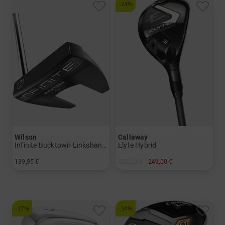
-24%
Wilson
Callaway
Infinite Bucktown Linkshand Putter
Elyte Hybrid
139,95 €
329,00 €
249,00 €
in: 34 Inch
in: 3 4
und mehr
Graphit, Regular
-17%
-34%