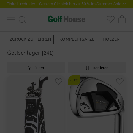
Eiskalt reduziert. Sichern Sie sich bis zu 50 % im Summer Sale >>
ZURÜCK ZU HERREN
KOMPLETTSÄTZE
HÖLZER
EI
Golfschläger
[241]
filtern
sortieren
-31%