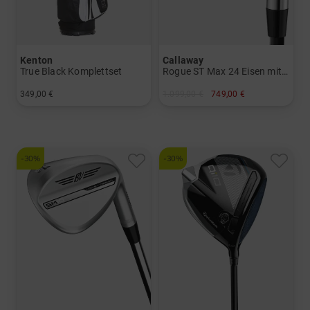
Kenton
Callaway
True Black Komplettset
Rogue ST Max 24 Eisen mit Stahlschäften
349,00 €
1.099,00 €
749,00 €
in: Sonstige
in: 5-SW
-30%
-30%