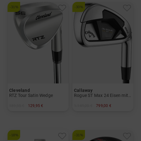
und mehr
Graphit, Regular
-31%
-30%
Cleveland
Callaway
RTZ Tour Satin Wedge
Rogue ST Max 24 Eisen mit Graphitschäften
189,95 €
129,95 €
1.149,00 €
799,00 €
in: 50 Grad 54 Grad 56 Grad 60 Grad
in: 5-SW
und mehr
Graphit, Lite
-18%
-31%