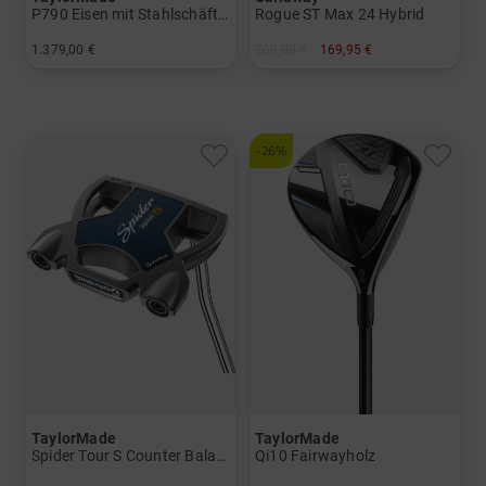
P790 Eisen mit Stahlschäften
Rogue ST Max 24 Hybrid
1.379,00 €
269,00 €
169,95 €
in: 5-PW
in: 3 4 5
und mehr
Graphit, Lite
-26%
TaylorMade
TaylorMade
Spider Tour S Counter Balance Putter
Qi10 Fairwayholz