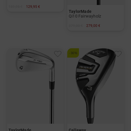
159,95 €
129,95 €
TaylorMade
in: 35 Inch
Qi10 Fairwayholz
379,00 €
279,00 €
in: 5
und mehr
Graphit, Lite
-36%
TaylorMade
Callaway