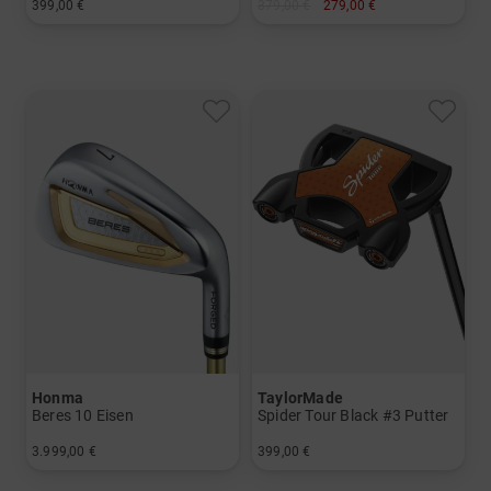
399,00 €
379,00 €
279,00 €
in: 38 Inch
in: 3
und mehr
Graphit, Stiff
Honma
TaylorMade
Beres 10 Eisen
Spider Tour Black #3 Putter
3.999,00 €
399,00 €
in: 7-11+SW
in: 33 Inch 34 Inch