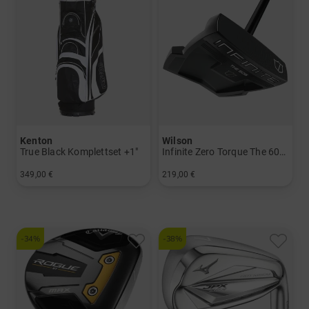
Kenton
Wilson
True Black Komplettset +1"
Infinite Zero Torque The 606 Putter
349,00 €
219,00 €
in: Sonstige
in: 34 Inch
-34%
-38%