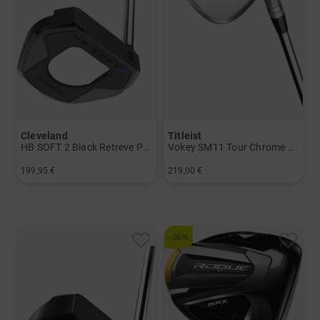
Cleveland
Titleist
HB SOFT 2 Black Retreve Putter
Vokey SM11 Tour Chrome Wedge
199,95 €
219,00 €
in: 34 Inch
in: 48° 10° 50° 08° 52° 08° 54° 10° 56° 12° 60° 08°
-36%