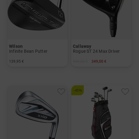
Wilson
Callaway
Infinite Bean Putter
Rogue ST 24 Max Driver
139,95 €
549,00 €
349,00 €
in: 34 Inch
in: 9.0 Grad 10.5 Grad
und mehr
Graphit, Stiff
-45%