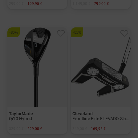
299,00 €
199,95 €
1.149,00 €
799,00 €
in: 34 Inch 35 Inch
in: 5-SW
und mehr
Graphit, Regular
-30%
-51%
TaylorMade
Cleveland
Qi10 Hybrid
Frontline Elite ELEVADO Slant Putter mit UST Premiumschaft
329,00 €
229,00 €
349,00 €
169,95 €
in: 3 4 5
in: 34 Inch 35 Inch