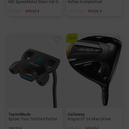
MX SpeedMetal Eisen mit Graphitschäften
Reflex Komplettset
849,00 €
699,00 €
1.099,00 €
599,00 €
in: 5-PW
in: Sonstige
und mehr
Graphit, Regular
-36%
TaylorMade
Callaway
Spider Tour Torched Putter
Rogue ST 24 Max Driver
399,00 €
549,00 €
349,00 €