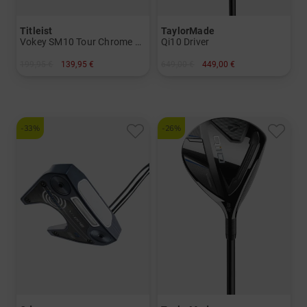
Titleist
TaylorMade
Vokey SM10 Tour Chrome Wedge
Qi10 Driver
199,95 €
139,95 €
649,00 €
449,00 €
in: 54° 8° 56° 10° 60° 08°
in: 10.5 Grad
und mehr
Graphit, Regular
-33%
-26%