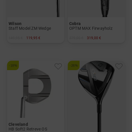
Wilson
Cobra
Staff Model ZM Wedge
OPTM MAX Firwayholz
149,95 €
119,95 €
379,00 €
319,00 €
in: 50 Grad 52 Grad 56 Grad 60 Grad
in: 3 5
und mehr
Graphit, Regular
-18%
-26%
Cleveland
HB Soft2 Retreve OS