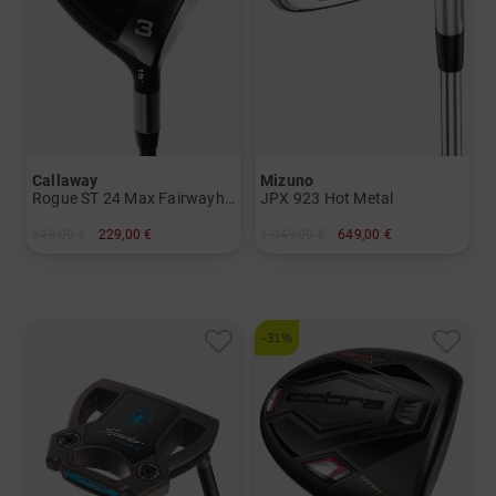
Callaway
Mizuno
Rogue ST 24 Max Fairwayholz
JPX 923 Hot Metal
349,00 €
229,00 €
1.049,00 €
649,00 €
in: 3 5
in: 5-PW
und mehr
Graphit, Regular
-31%