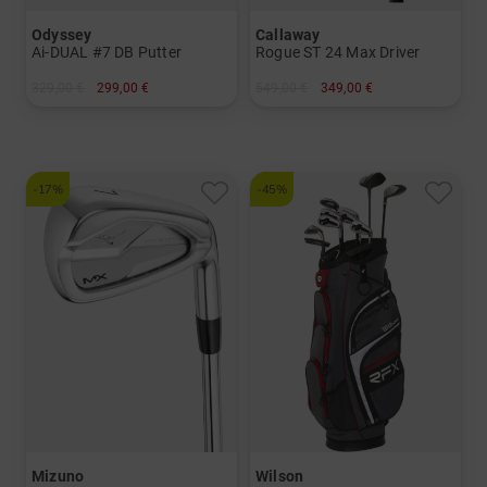
Odyssey
Callaway
Ai-DUAL #7 DB Putter
Rogue ST 24 Max Driver
329,00 €
299,00 €
549,00 €
349,00 €
in: 33 Inch 34 Inch 35 Inch
in: 10.5 Grad
und mehr
Graphit, Regular
-17%
-45%
Mizuno
Wilson