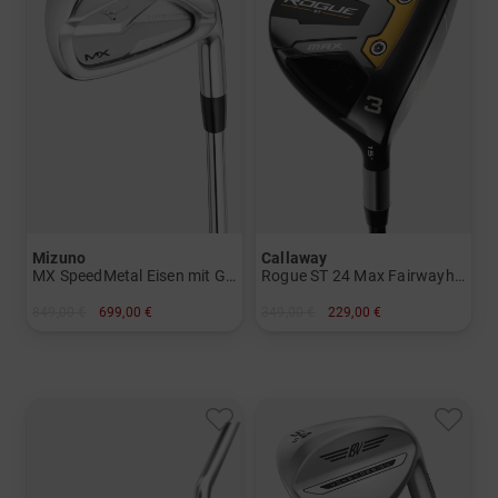
Mizuno
Callaway
MX SpeedMetal Eisen mit Graphitschäften
Rogue ST 24 Max Fairwayholz
849,00 €
699,00 €
349,00 €
229,00 €
in: 5-PW
in: 3 5
und mehr
und mehr
Graphit, Lite
Graphit, Stiff