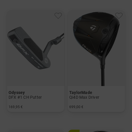
Odyssey
TaylorMade
DFX #1 CH Putter
Qi4D Max Driver
169,95 €
699,00 €
in: 34 Inch 35 Inch
in: 10.5 Grad
und mehr
Graphit, Regular