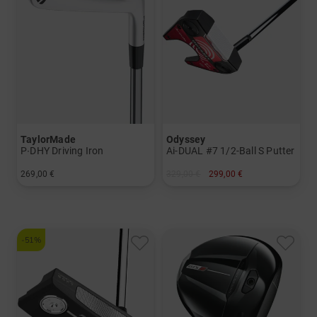
TaylorMade
Odyssey
P∙DHY Driving Iron
Ai-DUAL #7 1/2-Ball S Putter
269,00 €
329,00 €
299,00 €
in: 3
in: 32 Inch 34 Inch
und mehr
Graphit, Stiff
-51%