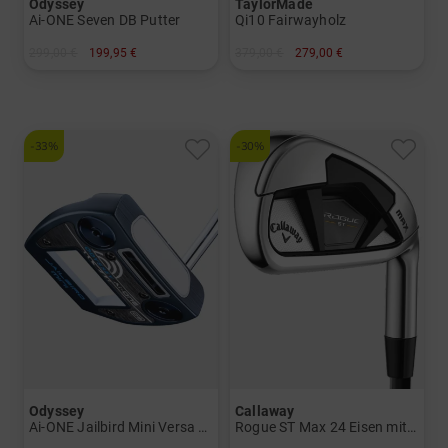
Odyssey
TaylorMade
Ai-ONE Seven DB Putter
Qi10 Fairwayholz
299,00 €
199,95 €
379,00 €
279,00 €
in: 34 Inch 35 Inch
in: 3 5
und mehr
Graphit, Regular
-33%
-30%
Odyssey
Callaway
Ai-ONE Jailbird Mini Versa 90 DB Putter
Rogue ST Max 24 Eisen mit Graphitschäften