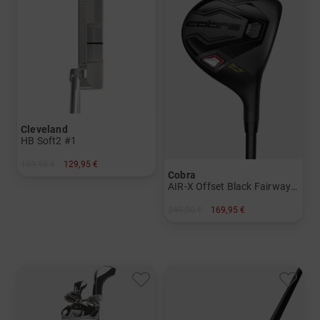
Cleveland
HB Soft2 #1
159,95 €
129,95 €
Cobra
in: 34 Inch 35 Inch
AIR-X Offset Black Fairwayholz
249,00 €
169,95 €
in: 3 5
und mehr
Graphit, Lite