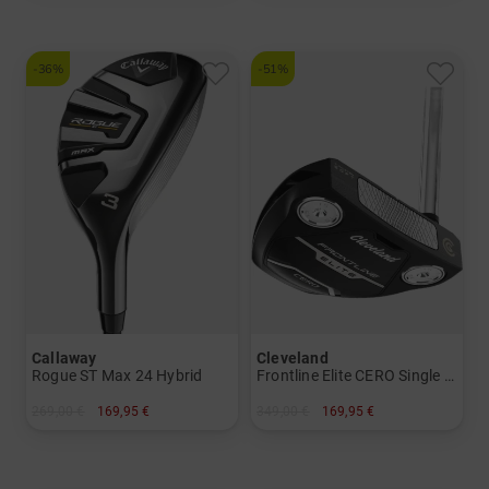
und mehr
Graphit, Regular
-36%
-51%
Callaway
Cleveland
Rogue ST Max 24 Hybrid
Frontline Elite CERO Single Bend Putter mit UST Premiumschaft
269,00 €
169,95 €
349,00 €
169,95 €
in: 3 4 5
in: 34 Inch