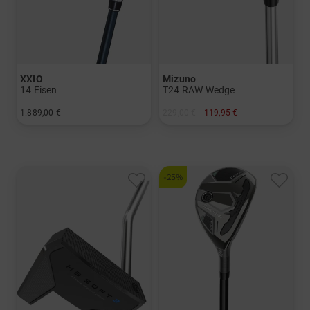
XXIO
Mizuno
14 Eisen
T24 RAW Wedge
1.889,00 €
229,00 €
119,95 €
in: 6-SW+GW
in: 56° 06° 56° 08° 58° 04° 58° 08°
und mehr
Graphit, Regular
-25%