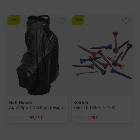
-39%
-16%
Golf House
Kenton
Aqua Sport Cartbag designed by Big Max
Tees 100 Stck. 2.1/8"
329,00 €
199,95 €
5,95 €
4,95 €
in: 8.5 Inch
in: 54 mm