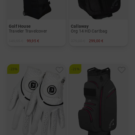
Golf House
Callaway
Traveler Travelcover
Org 14 HD Cartbag
149,95 €
99,95 €
379,00 €
299,00 €
in: Einheitsgröße
in: 10.5 Inch
-23%
-21%