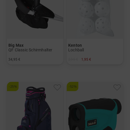
Big Max
Kenton
QF Classic Schirmhalter
Lochball
34,95 €
2,95 €
1,95 €
in: Einheitsgröße
in: 6er Pack
-25%
-52%