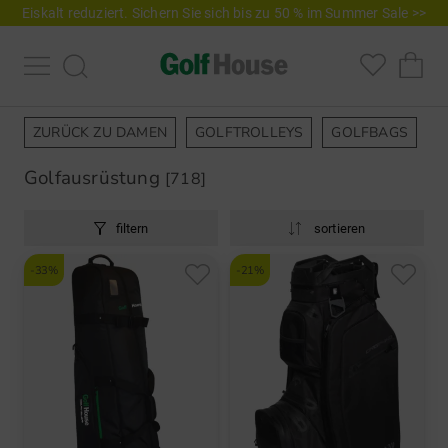
Eiskalt reduziert. Sichern Sie sich bis zu 50 % im Summer Sale >>
ZURÜCK ZU DAMEN
GOLFTROLLEYS
GOLFBAGS
G
Golfausrüstung
[718]
filtern
sortieren
-33%
-21%