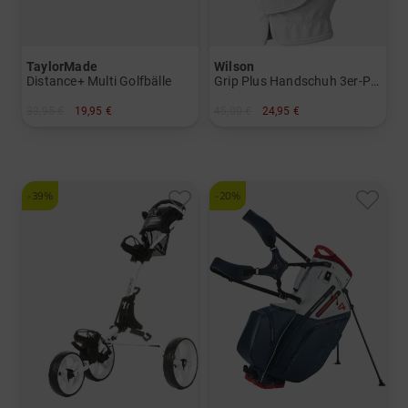
TaylorMade
Wilson
Distance+ Multi Golfbälle
Grip Plus Handschuh 3er-Pack für die linke Hand
33,95 €
19,95 €
45,00 €
24,95 €
in: 12er Pack
in: L-S L-M L-L
-39%
-20%