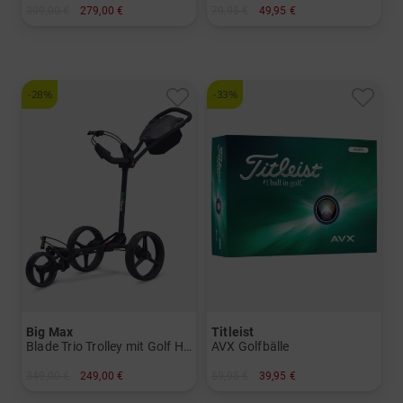
399,00 €
279,00 €
79,95 €
49,95 €
in: Sonstiges Material
in: 68 Inch
-28%
-33%
Big Max
Titleist
Blade Trio Trolley mit Golf House Logo
AVX Golfbälle
349,00 €
249,00 €
59,95 €
39,95 €
in: Sonstige
in: 12er Pack