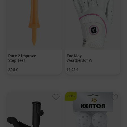
Pure 2 Improve
FootJoy
Step Tees
WeatherSof W
2,95 €
16,95 €
in: 69 mm
in: S M L
-33%