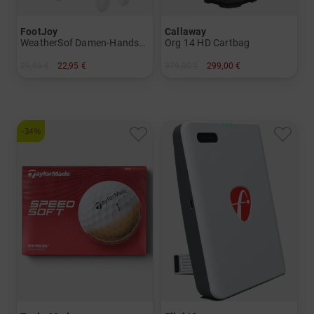
FootJoy
Callaway
WeatherSof Damen-Handschuh Doppelpack für die linke Hand
Org 14 HD Cartbag
29,95 €
22,95 €
379,00 €
299,00 €
in: S M ML L
in: 10.5 Inch
-34%