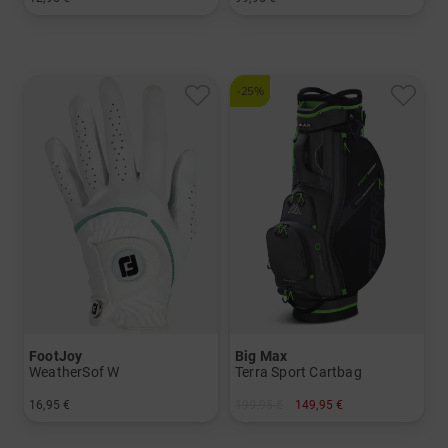
in: Einheitsgröße
in: 69 cm
-25%
FootJoy
Big Max
WeatherSof W
Terra Sport Cartbag
16,95 €
199,95 €
149,95 €
in: M ML L
in: 9.0 Inch