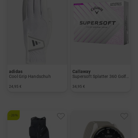
adidas
Callaway
Cool Grip Handschuh
Supersoft Splatter 360 Golfbälle
24,95 €
34,95 €
in: L-S L-M L-ML L-L
in: 12er Pack
-26%