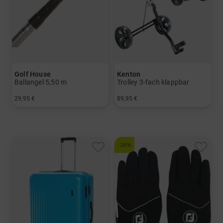
Golf House
Kenton
Ballangel 5,50 m
Trolley 3-fach klappbar
29,95 €
89,95 €
in: Einheitsgröße
in: Sonstiges Material
-28%