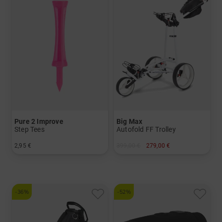
Pure 2 Improve
Big Max
Step Tees
Autofold FF Trolley
2,95 €
399,00 €
279,00 €
in: 53 mm
in: Sonstiges Material
-36%
-52%