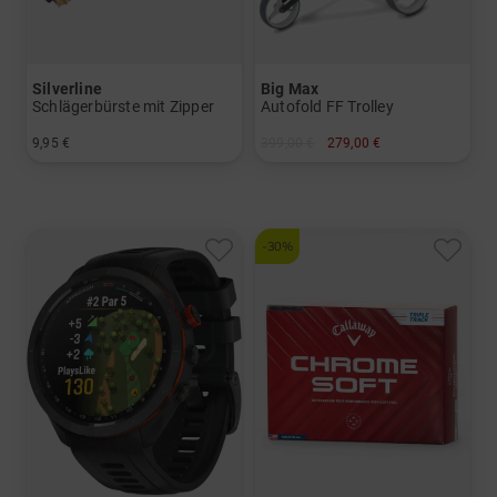
Silverline
Big Max
Schlägerbürste mit Zipper
Autofold FF Trolley
9,95 €
399,00 €
279,00 €
in: Einheitsgröße
in: Sonstiges Material
-30%