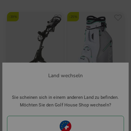
-39%
-25%
Land wechseln
Kenton
Big Max
Sie scheinen sich in einem anderen Land zu befinden.
Scout Trolley
Terra Sport Cartbag
Möchten Sie den Golf House Shop wechseln?
249,00 €
149,95 €
199,95 €
149,95 €
in: Aluminium
in: 9.0 Inch