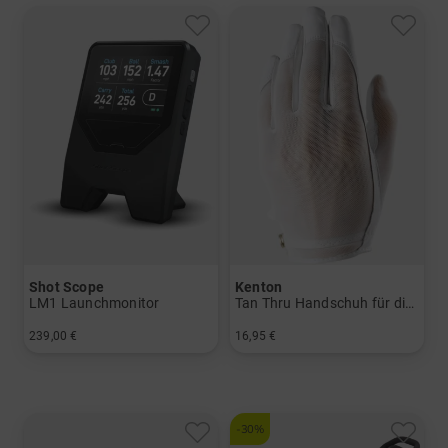
Shot Scope
Kenton
LM1 Launchmonitor
Tan Thru Handschuh für die linke Hand
239,00 €
16,95 €
in: Einheitsgröße
in: S M L
-30%