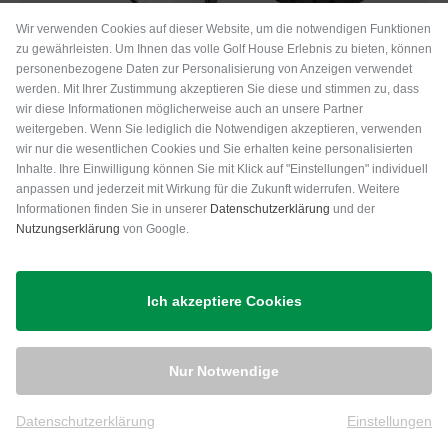
Wir verwenden Cookies auf dieser Website, um die notwendigen Funktionen
zu gewährleisten. Um Ihnen das volle Golf House Erlebnis zu bieten, können
Silverline
Bennington
personenbezogene Daten zur Personalisierung von Anzeigen verwendet
5in1-Tool
QO9 WR Cartbag
werden. Mit Ihrer Zustimmung akzeptieren Sie diese und stimmen zu, dass
wir diese Informationen möglicherweise auch an unsere Partner
6,95 €
329,00 €
weitergeben. Wenn Sie lediglich die Notwendigen akzeptieren, verwenden
in: Einheitsgröße
in: 9.5 Inch
wir nur die wesentlichen Cookies und Sie erhalten keine personalisierten
Inhalte. Ihre Einwilligung können Sie mit Klick auf "Einstellungen" individuell
anpassen und jederzeit mit Wirkung für die Zukunft widerrufen. Weitere
-21%
-27%
Informationen finden Sie in unserer
Datenschutzerklärung
und der
Nutzungserklärung
von Google.
Ich akzeptiere Cookies
Nur Notwendige
Big Max
Datenschutzerklärung
Einstellungen
Ti Two