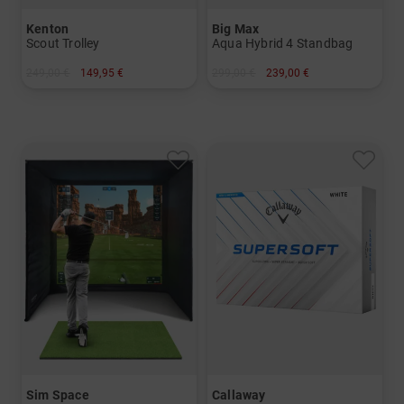
Kenton
Big Max
Scout Trolley
Aqua Hybrid 4 Standbag
249,00 €
149,95 €
299,00 €
239,00 €
in: Aluminium
in: 9.0 Inch
Sim Space
Callaway