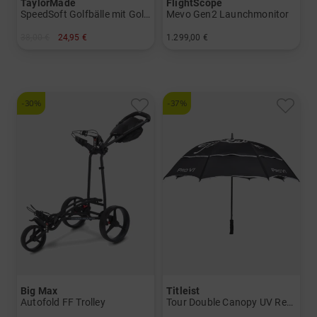
TaylorMade
FlightScope
SpeedSoft Golfbälle mit Golf House Logo (3 für 2-Aktion! Code: SSV)
Mevo Gen2 Launchmonitor
38,00 €
24,95 €
1.299,00 €
in: 12er Pack
in: Einheitsgröße
-30%
-37%
Big Max
Titleist
Autofold FF Trolley
Tour Double Canopy UV Regenschirm