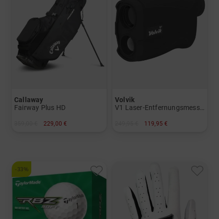
Callaway
Volvik
Fairway Plus HD
V1 Laser-Entfernungsmesser
359,00 €
229,00 €
249,95 €
119,95 €
in: 9.0 Inch
in: Einheitsgröße
-33%