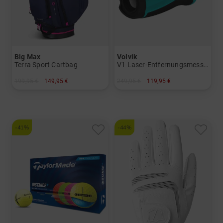
Big Max
Volvik
Terra Sport Cartbag
V1 Laser-Entfernungsmesser
199,95 €
149,95 €
249,95 €
119,95 €
in: 9.0 Inch
in: Einheitsgröße
-41%
-44%