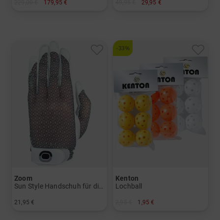
229,00 €
179,95 €
49,95 €
29,95 €
in: 8.5 Inch
in: 24er Pack
-33%
Zoom
Kenton
Sun Style Handschuh für die linke Hand
Lochball
21,95 €
2,95 €
1,95 €
in: L/XL S/M
in: 6er Pack