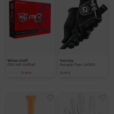
Wilson Staff
FootJoy
PX3 Soft Golfball
Raingrip Paar LADIES
39,95 €
21,95 €
35,95 €
in: 12er Pack
in: S M ML L