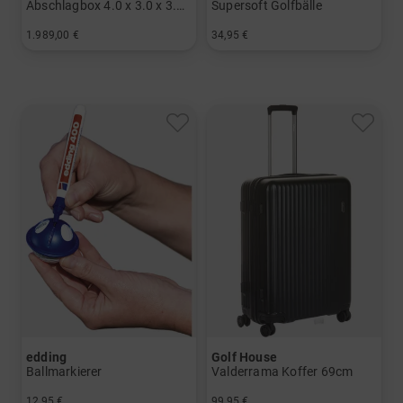
Abschlagbox 4.0 x 3.0 x 3.0 Meter
Supersoft Golfbälle
1.989,00 €
34,95 €
in: Einheitsgröße
in: 12er Pack
edding
Golf House
Ballmarkierer
Valderrama Koffer 69cm
12,95 €
99,95 €