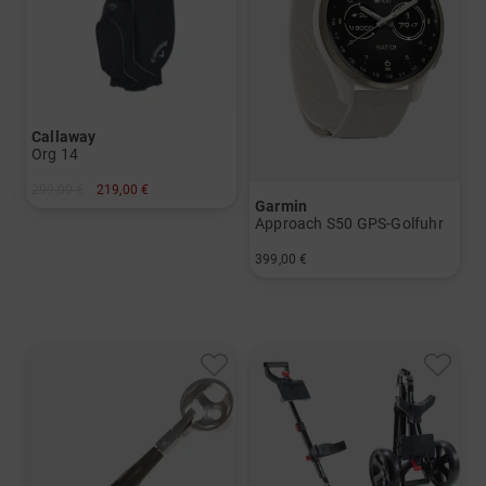
Callaway
Org 14
299,00 €
219,00 €
Garmin
in: 10.5 Inch
Approach S50 GPS-Golfuhr
399,00 €
in: Einheitsgröße