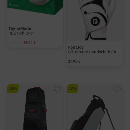
TaylorMade
RBZ Soft 24er
59,95 €
39,95 €
FootJoy
in: 24er Pack
GT Xtreme Handschuh für die linke Hand
21,95 €
in: S M ML L
-20%
-27%