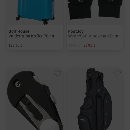
Golf House
FootJoy
Valderrama Koffer 78cm
WinterSof Handschuh Damen
129,95 €
38,95 €
27,95 €
in: 78 cm
in: S M ML L