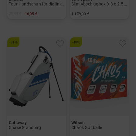
Tour Handschuh für die linke Hand
Slim Abschlagbox 3.3 x 2.5 x 1.0 Meter
25,95 €
16,95 €
1.179,00 €
in: S M L
in: Einheitsgröße
-21%
-40%
Callaway
Wilson
Chase Standbag
Chaos Golfbälle