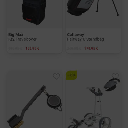
Big Max
Callaway
IQ2 Travelcover
Fairway C Standbag
199,95 €
159,95 €
249,00 €
179,95 €
in: Einheitsgröße
in: 8.5 Inch
-30%