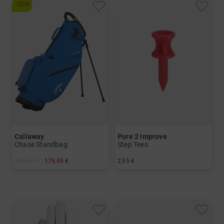
-21%
Callaway
Pure 2 Improve
Chase Standbag
Step Tees
229,00 €
179,95 €
2,95 €
in: 8.5 Inch
in: 31 mm