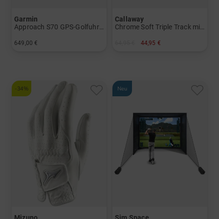
Garmin
Callaway
Approach S70 GPS-Golfuhr 47mm
Chrome Soft Triple Track mit Golf House Logo
649,00 €
64,95 €
44,95 €
in: Einheitsgröße
in: 12er Pack
-34%
Neu
Mizuno
Sim Space