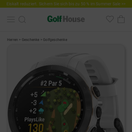
Eiskalt reduziert. Sichern Sie sich bis zu 50 % im Summer Sale >>
Herren
>
Geschenke
>
Golfgeschenke