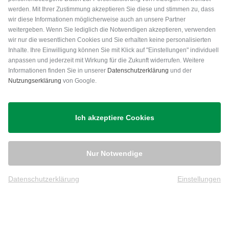
Daten zu erhalten. Die Sensoren erkennen sogar Putts und
werden. Mit Ihrer Zustimmung akzeptieren Sie diese und stimmen zu, dass
wir diese Informationen möglicherweise auch an unsere Partner
leichte Chip Schläge.
weitergeben. Wenn Sie lediglich die Notwendigen akzeptieren, verwenden
wir nur die wesentlichen Cookies und Sie erhalten keine personalisierten
Digitale Scorecard
Inhalte. Ihre Einwilligung können Sie mit Klick auf "Einstellungen" individuell
Zeichnen Sie während der Runde Ihren Score und andere
anpassen und jederzeit mit Wirkung für die Zukunft widerrufen. Weitere
Versand
Statistiken auf. Laden Sie sie in die Garmin Golf TM App
Informationen finden Sie in unserer
Datenschutzerklärung
und der
Nutzungserklärung
von Google.
hoch, um Statistiken zu verfolgen, Ihr Handicap zu
berechnen oder Ihre Scorecards mit anderen zu teilen.
Ich akzeptiere Cookies
Garmin Golf App
Messen Sie sich mit anderen Golfer*innen und spielen Sie
mit Freund*innen. Vergleichen Sie Statistiken und
Nur Notwendige
Scorecards, erstellen Sie eigene Turniere oder nehmen Sie
daran teil und sehen Sie sich an, wie sich die
Datenschutzerklärung
Einstellungen
wöchentliche Bestenliste entwickelt.
Sport Apps
Verbessern Sie Ihre Kraft und Beweglichkeit mit bis zu 40