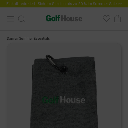
Eiskalt reduziert. Sichern Sie sich bis zu 50 % im Summer Sale >>
Damen Summer Essentials