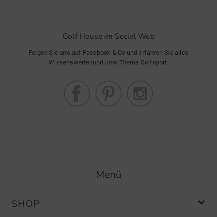
Community Member
(
10.03.2022
)
Golf House im Social Web
Alles gut
Folgen Sie uns auf Facebook & Co und erfahren Sie alles
Wissenswerte rund ums Thema Golfsport.
Community Member
(
03.03.2022
)
Towel
Einfach klasse.
Menü
SHOP