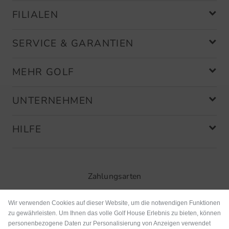
Community Member
(
12.01.2022
)
FILIALEN
Es macht wofür es vorgesehen ist
SERVICE & GARANTIEN
Sehr solide Verarbeitung für den
Preis ein Kauf. Selbst bei täglicher
MEHR GOLF
Nutzung und vielen Waschvorgängen
kein Ausfransen.
UNTERNEHMEN
HILFE
Community Member
(
10.12.2021
)
Zahlungsarten
immer Wichtig
Wir verwenden Cookies auf dieser Website, um die notwendigen Funktionen
Handtücher kann man nicht genug
zu gewährleisten. Um Ihnen das volle Golf House Erlebnis zu bieten, können
personenbezogene Daten zur Personalisierung von Anzeigen verwendet
haben