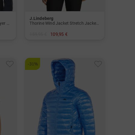
J.Lindeberg
Nefe Quarter Zip Stretch Midlayer Damen
Thorine Wind Jacket Stretch Jacke Damen
159,95 €
109,95 €
in: S M L XL
-31%