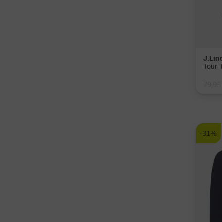
J.Lin
Tour 
79,95
in: S 
-31%