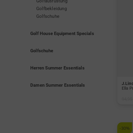
Golfausrüstung
Golfbekleidung
J.Lin
Golfschuhe
J.Linde
einen i
Golf House Equipment Specials
kombini
die erf
Golfschuhe
Golfzub
Onlines
Herren Summer Essentials
auf dem
luftdur
J.Lin
Damen Summer Essentials
Farben.
Überzeu
94,95
Kleidun
in: S 
behinde
-30%