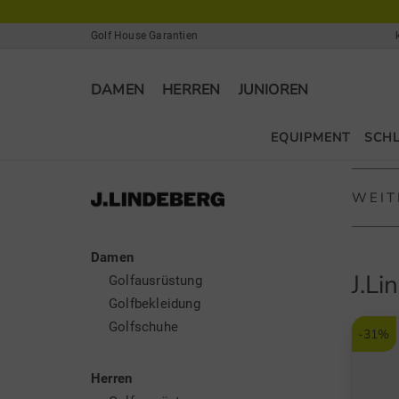
Golf House Garantien
DAMEN
HERREN
JUNIOREN
EQUIPMENT
SCH
WEIT
Damen
J.Lin
J.L
Golfausrüstung
J.Linde
Golfbekleidung
auch el
Golfschuhe
-31%
ergonom
schwedi
Herren
einen a