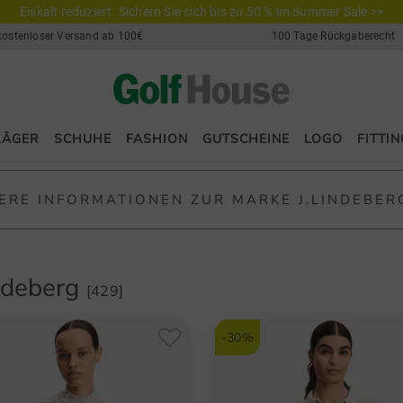
Eiskalt reduziert. Sichern Sie sich bis zu 50 % im Summer Sale >>
kostenloser Versand ab 100€
100 Tage Rückgaberecht
LÄGER
SCHUHE
FASHION
GUTSCHEINE
LOGO
FITTIN
ERE INFORMATIONEN ZUR MARKE J.LINDEBER
deberg – Bei Golf House
indeberg
[429]
berg steht für eine
moderne und hochwertige Sportswear
, die ein
egant und unverwechselbar. Das Ergebnis sehen Sie im Golf House
-30%
ischen Schnitte,
Designs und Funktionalität eine ideale Kombina
sche Modelabel passt ihre Golfmode in ihrer Schlichtheit und Sch
uf die Ästhetik zu als auch auf den Hang nach Klarheit in einer 