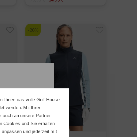
79,95 €
54,95 €
in: XS S L XL
-28%
m Ihnen das volle Golf House
t werden. Mit Ihrer
e auch an unsere Partner
n Cookies und Sie erhalten
ll anpassen und jederzeit mit