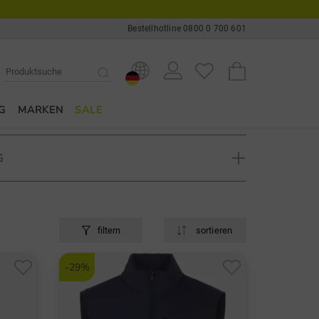
Bestellhotline 0800 0 700 601
G
MARKEN
SALE
G
filtern
sortieren
erseits unkonventionell und lässig daher kommt als
 Onlineshop. Dort finden Sie Golfkleidung, deren
-29%
tion aus Fashion und Funktion
bilden. Das
nörkellosigkeit zum Zeitgeist – das trifft zum
zunehmend komplexen Welt.