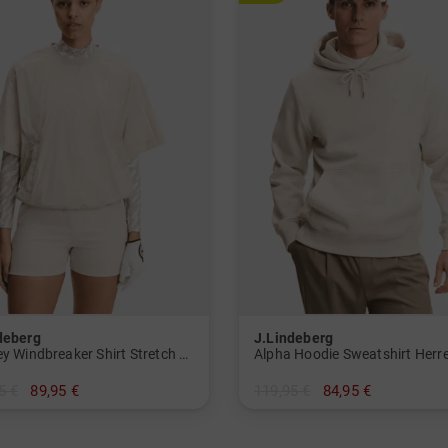
deberg
J.Lindeberg
Charley Windbreaker Shirt Stretch Midlayer Damen
Alpha Hoodie Sweatshirt Herr
5 €
89,95 €
119,95 €
84,95 €
 S M L XL
in: M L XL