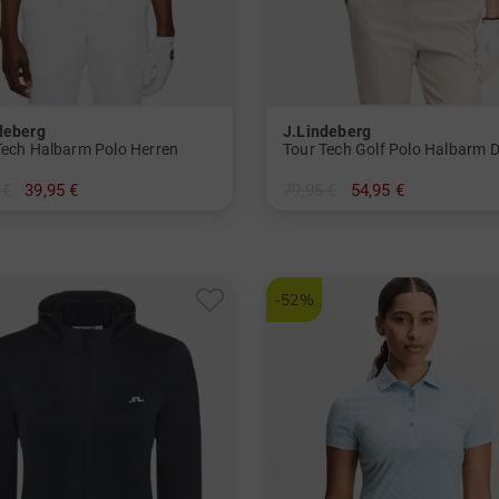
deberg
J.Lindeberg
Tech Halbarm Polo Herren
Tour Tech Golf Polo Halbarm
 €
39,95 €
79,95 €
54,95 €
M L XL XXL
in: XS S XL
-52%