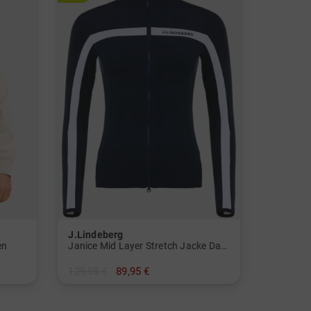
J.Lindeberg
en
Janice Mid Layer Stretch Jacke Damen
129,95 €
89,95 €
in: XS S XL