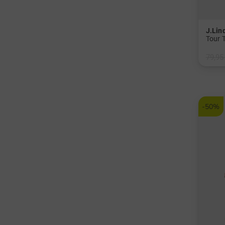
J.Lin
79,95
in: S 
-50%