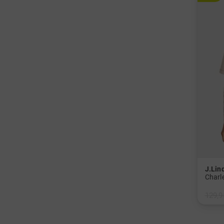
J.Lin
129,9
in: XS