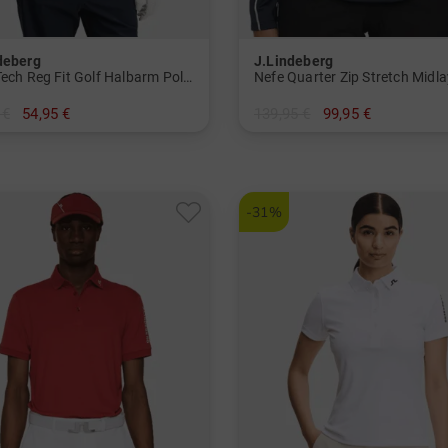
deberg
J.Lindeberg
Tour Tech Reg Fit Golf Halbarm Polo Herren
 €
54,95 €
139,95 €
99,95 €
XL XXL
in: S L XL
-31%