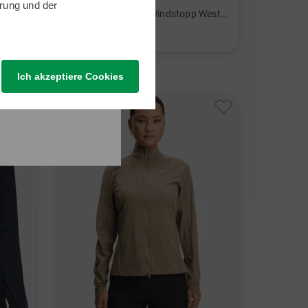
J.Lindeberg
rung
und der
amen
Thorine Wind Vest Windstopp Weste Damen
139,95 €
99,95 €
in: S M L XL
Ich akzeptiere Cookies
-31%