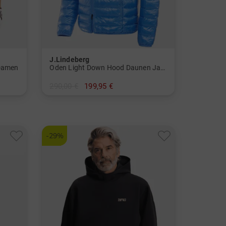
J.Lindeberg
 Damen
Oden Light Down Hood Daunen Jacke Herren
290,00 €
199,95 €
in: M L XXL
-29%