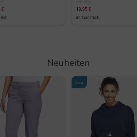
 €
33,95 €
 €
19,95 €
 Inch
in: 12er Pack
Neuheiten
Neu