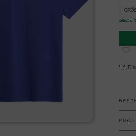
GRÖS
lieferbar
(
Fili
BESC
PROD
J.Linde
Das Tour