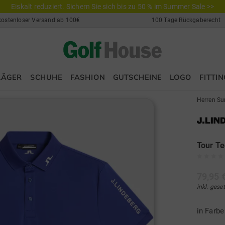
Eiskalt reduziert. Sichern Sie sich bis zu 50 % im Summer Sale >>
kostenloser Versand ab 100€
100 Tage Rückgaberecht
LÄGER
SCHUHE
FASHION
GUTSCHEINE
LOGO
FITTIN
Herren Su
Tour Te
79,95 
inkl. gese
in Farb