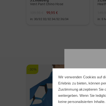
J.Lindeberg
J.Li
Vent Pant Chino Hose
139,95 €
99,95 €
149,9
in: 30/32 32/32 34/32 36/34
in: S 
-30%
-30%
Wir verwenden Cookies auf di
Erlebnis zu bieten, können p
Zustimmung akzeptieren Sie d
weitergeben. Wenn Sie ledigli
keine personalisierten Inhalte.