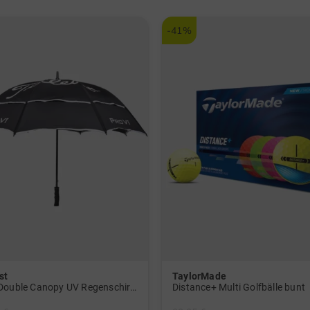
-41%
st
TaylorMade
Tour Double Canopy UV Regenschirm schwarz
Distance+ Multi Golfbälle bunt