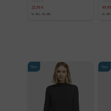
29,95 €
79,95
22,95 €
49,95
in: M L XL ML
in: 68
Neu
Neu