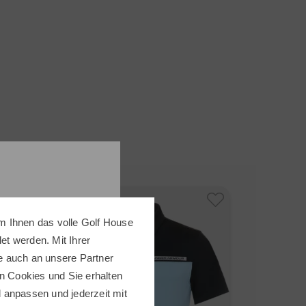
bweisende Materialien aus. Ergänzt wird die
eidung von J.Lindeberg durch frische Farben.
gen Sie sich bei Golf House und erleben Sie
dung von J.Lindeberg. Ob Hose, Shirt, Weste oder
lle Kleidungsstücke sind aus erlesenen Stoffen,
 leicht anfühlen und die Spieler während der
ie in keiner Weise behindert.
ZUR J.LINDEBERG MARKENSEITE
-50%
-50%
m Ihnen das volle Golf House
t werden. Mit Ihrer
e auch an unsere Partner
n Cookies und Sie erhalten
ll anpassen und jederzeit mit