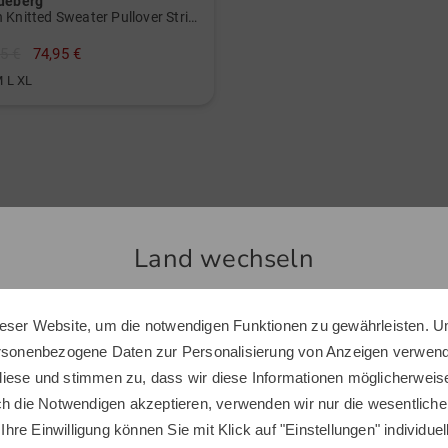
ndeberg
wassera
Heath Knitted Sweater Pullover Strick
Golfbekl
5 €
74,95 €
Überzeu
M L XL
Golfklei
Jacke, a
die sich
Golfpart
Ähnliche Artikel
Land wechseln
-27%
eser Website, um die notwendigen Funktionen zu gewährleisten. U
Sie scheinen sich in einem anderen Land zu befinden.
ersonenbezogene Daten zur Personalisierung von Anzeigen verwende
Möchten Sie den Golf House Shop wechseln?
iese und stimmen zu, dass wir diese Informationen möglicherweis
ch die Notwendigen akzeptieren, verwenden wir nur die wesentliche
 Ihre Einwilligung können Sie mit Klick auf "Einstellungen" individue