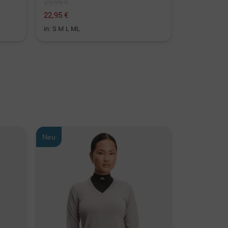
29,95 €
129,95 €
22,95 €
64,95 €
in: S M L ML
in: 36 38 40 
Neu
Neu