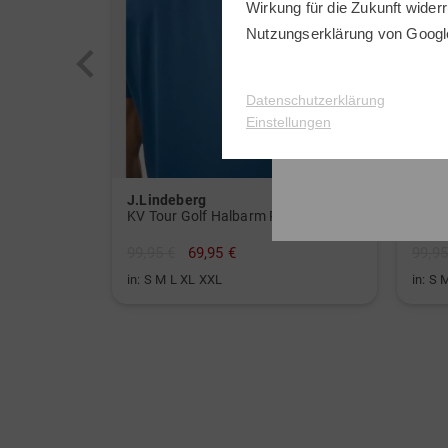
Wirkung für die Zukunft widerr
Nutzungserklärung
von Googl
Datenschutzerklärung
Einstellungen
J.Lindeberg
J.Li
KV Tour Golf Halbarm Polo
Kalle
99,95 €
69,95 €
99,95
in: S M L XL XXL
in: S 