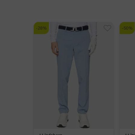
-28%
-50%