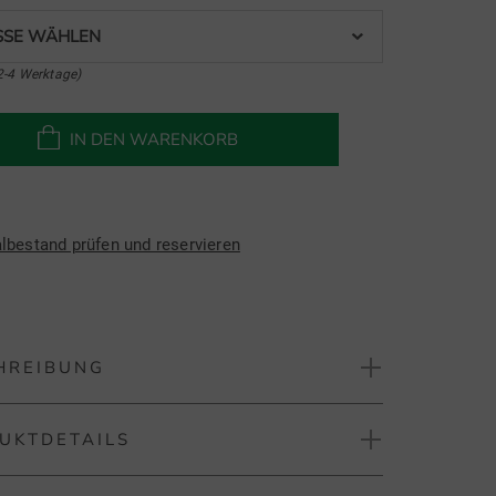
SE WÄHLEN
2-4 Werktage)
IN DEN WARENKORB
albestand prüfen und reservieren
HREIBUNG
UKTDETAILS
berg Tour Tech Halbarm Polo
 Tech Polo ist aus einer leichten Merinowolle