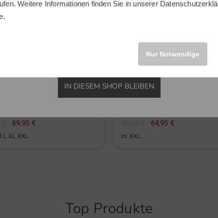
ufen. Weitere Informationen finden Sie in unserer
Datenschutzerklä
INTERNATIONAL
e.
Nur Notwendige
IN DIESEM SHOP BLEIBEN
ndeberg
Penguin
 Halbarm Polo
Heritage Sweater Halbarm Pol
 €
69,95 €
89,95 €
64,95 €
M L XL XXL
in: XXL
Top Produkte