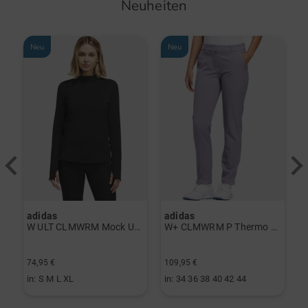
Neuheiten
Neu
Neu
adidas
adidas
a
rint Halbarm Polo navy
W ULT CLMWRM Mock Unterzieher schwarz
W+ CLMWRM P Thermo Hose grau
74,95 €
109,95 €
9
in: S M L XL
in: 34 36 38 40 42 44
i