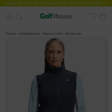
Eiskalt reduziert. Sichern Sie sich bis zu 50 % im Summer Sale >>
Damen
>
Golfbekleidung
>
Regen & Kälte
>
Windjacken