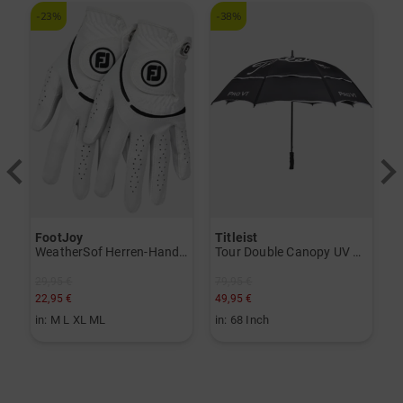
-23%
-38%
-
FootJoy
Titleist
T
V) weiß
WeatherSof Herren-Handschuh Doppelpack für die linke Hand weiß
Tour Double Canopy UV Regenschirm schwarz
29,95 €
79,95 €
3
22,95 €
49,95 €
1
in: M L XL ML
in: 68 Inch
i