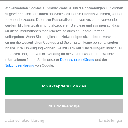
Wir verwenden Cookies auf dieser Website, um die notwendigen Funktionen
Liste
zu gewährleisten. Um Ihnen das volle Golf House Erlebnis zu bieten, können
personenbezogene Daten zur Personalisierung von Anzeigen verwendet
werden. Mit Ihrer Zustimmung akzeptieren Sie diese und stimmen zu, dass
Ihre Golf House Filiale
wir diese Informationen möglicherweise auch an unsere Partner
in der Filialliste auswählen
weitergeben. Wenn Sie lediglich die Notwendigen akzeptieren, verwenden
wir nur die wesentlichen Cookies und Sie erhalten keine personalisierten
Inhalte. Ihre Einwilligung können Sie mit Klick auf "Einstellungen" individuell
Karte
anpassen und jederzeit mit Wirkung für die Zukunft widerrufen. Weitere
Informationen finden Sie in unserer
Datenschutzerklärung
und der
Ihre Golf House Filiale
Nutzungserklärung
von Google.
auf der Karte auswählen
Ich akzeptiere Cookies
Nur Notwendige
Datenschutzerklärung
Einstellungen