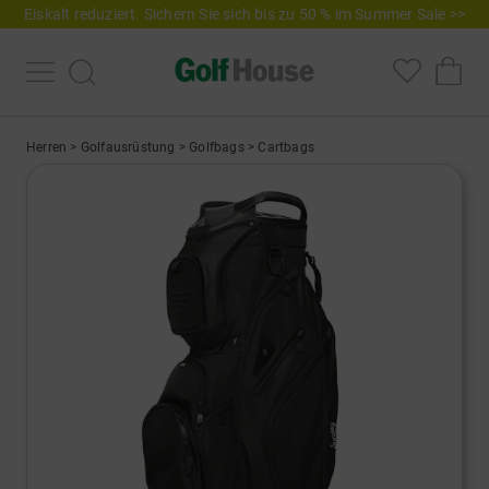
Eiskalt reduziert. Sichern Sie sich bis zu 50 % im Summer Sale >>
Herren
>
Golfausrüstung
>
Golfbags
>
Cartbags