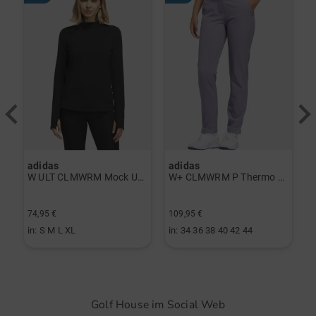
Gewicht: ca. 3,2 kg
Funktionen:
Durchgängige Divider
adidas
adidas
a
rint Halbarm Polo navy
W ULT CLMWRM Mock Unterzieher schwarz
W+ CLMWRM P Thermo Hose grau
74,95 €
109,95 €
9
in: S M L XL
in: 34 36 38 40 42 44
i
Golf House im Social Web