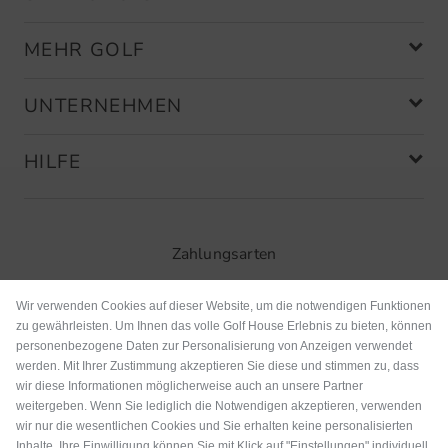
MEHR GOLF
UNTERNEHMEN
HILFE
Zahlungsarten
Wir verwenden Cookies auf dieser Website, um die notwendigen Funktionen
zu gewährleisten. Um Ihnen das volle Golf House Erlebnis zu bieten, können
personenbezogene Daten zur Personalisierung von Anzeigen verwendet
werden. Mit Ihrer Zustimmung akzeptieren Sie diese und stimmen zu, dass
wir diese Informationen möglicherweise auch an unsere Partner
weitergeben. Wenn Sie lediglich die Notwendigen akzeptieren, verwenden
wir nur die wesentlichen Cookies und Sie erhalten keine personalisierten
Inhalte. Ihre Einwilligung können Sie mit Klick auf "Einstellungen" individuell