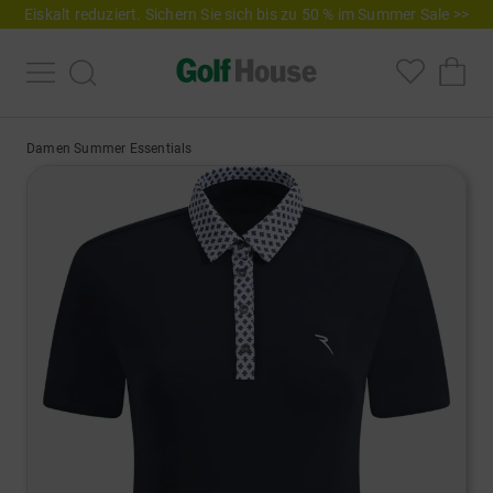
Eiskalt reduziert. Sichern Sie sich bis zu 50 % im Summer Sale >>
Damen Summer Essentials