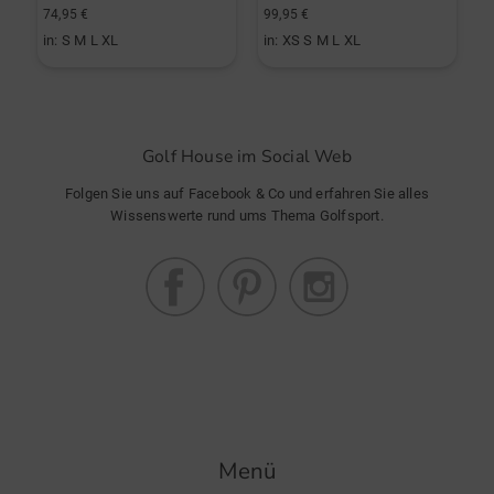
74,95 €
99,95 €
8
in: S M L XL
in: XS S M L XL
i
Golf House im Social Web
Folgen Sie uns auf Facebook & Co und erfahren Sie alles
Wissenswerte rund ums Thema Golfsport.
Menü