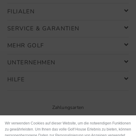
FILIALEN
SERVICE & GARANTIEN
MEHR GOLF
UNTERNEHMEN
HILFE
Zahlungsarten
Wir verwenden Cookies auf dieser Website, um die notwendigen Funktionen
zu gewährleisten. Um Ihnen das volle Golf House Erlebnis zu bieten, können
personenbezogene Daten zur Personalisierung von Anzeigen verwendet