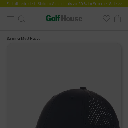
Eiskalt reduziert. Sichern Sie sich bis zu 50 % im Summer Sale >>
Summer Must Haves