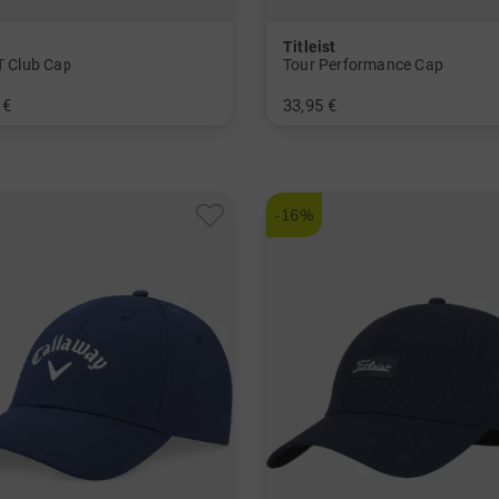
Titleist
IT Club Cap
Tour Performance Cap
 €
33,95 €
L S/M
in: Einheitsgröße
-16%