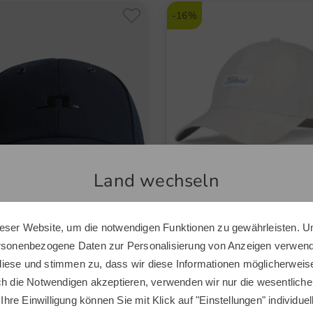
-16%
Land wechseln
eser Website, um die notwendigen Funktionen zu gewährleisten. U
Sie scheinen sich in einem anderen Land zu befinden.
ersonenbezogene Daten zur Personalisierung von Anzeigen verwende
Möchten Sie den Golf House Shop wechseln?
deberg
Titleist
iese und stimmen zu, dass wir diese Informationen möglicherweis
o Cap
Women´s Charleston Breezer 
ch die Notwendigen akzeptieren, verwenden wir nur die wesentliche
 €
29,95 €
29,95 €
24,95 €
 Ihre Einwilligung können Sie mit Klick auf "Einstellungen" individue