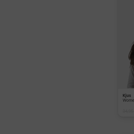
Kjus
Women
34,95
in: Ei