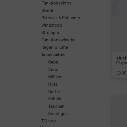
Funktionsshirts
Sweat
Pullover & Pullunder
Windstopp
Strümpfe
Funktionswäsche
Regen & Kälte
Accessoires
Titlei
Caps
Playe
Visor
33,95
Mützen
in: Ei
Hüte
Gürtel
Schals
Taschen
Sonstiges
T-Shirts