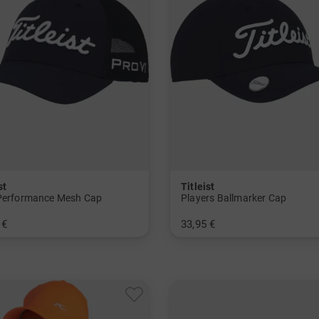
st
Titleist
Performance Mesh Cap
Players Ballmarker Cap
 €
33,95 €
nheitsgröße
in: Einheitsgröße