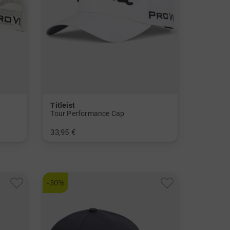
Titleist
Tour Performance Cap
33,95 €
in: Einheitsgröße
-30%