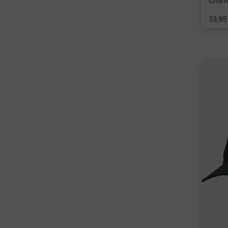
Charl
33,95
in: Ei