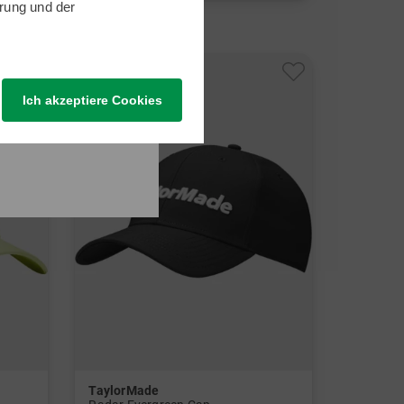
rung
und der
in: Einheitsgröße
-33%
Ich akzeptiere Cookies
TaylorMade