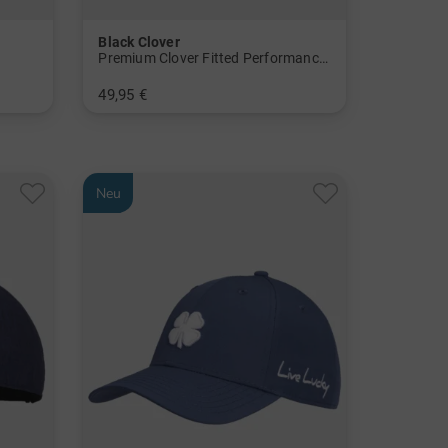
Black Clover
Premium Clover Fitted Performance Cap
49,95 €
in: L/XL S/M
Neu