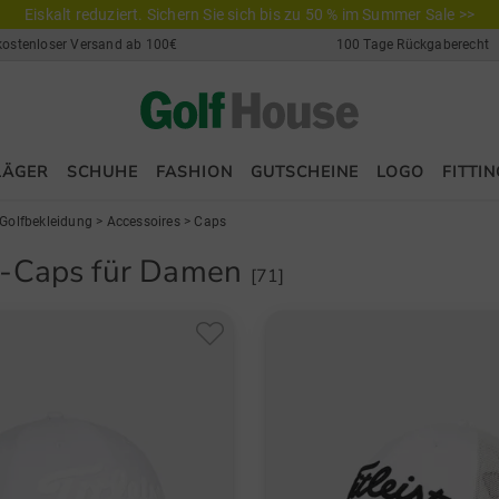
Eiskalt reduziert. Sichern Sie sich bis zu 50 % im Summer Sale >>
kostenloser Versand ab 100€
100 Tage Rückgaberecht
LÄGER
SCHUHE
FASHION
GUTSCHEINE
LOGO
FITTIN
Golfbekleidung
>
Accessoires
>
Caps
f-Caps für Damen
[71]