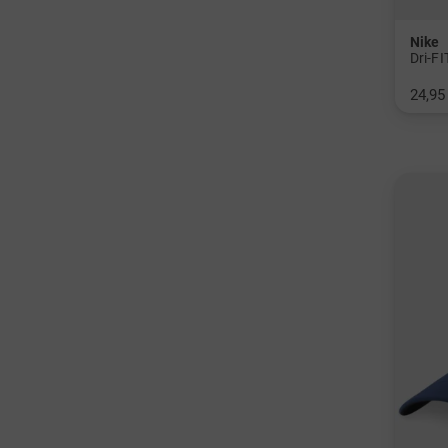
Nike
Dri-F
24,95
in: M/