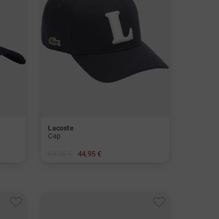
Lacoste
Cap
64,95 €
44,95 €
in: S M