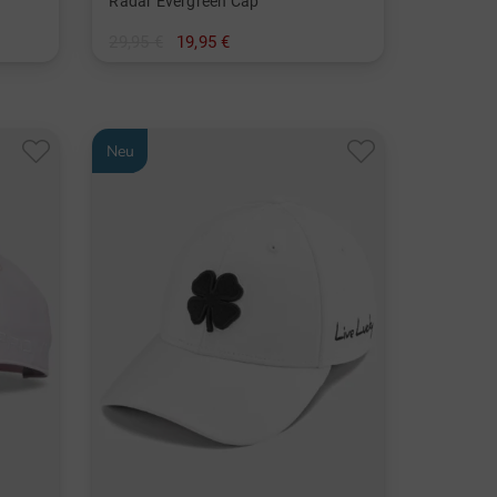
Radar Evergreen Cap
29,95 €
19,95 €
in: Einheitsgröße
Neu