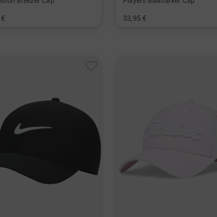
eston Breezer Cap
Players Ballmarker Cap
 €
33,95 €
nheitsgröße
in: Einheitsgröße