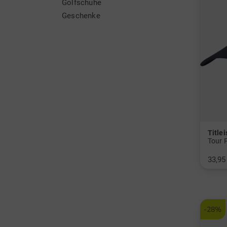
Golfschuhe
Geschenke
Titlei
Tour 
33,95
in: Ei
-28%