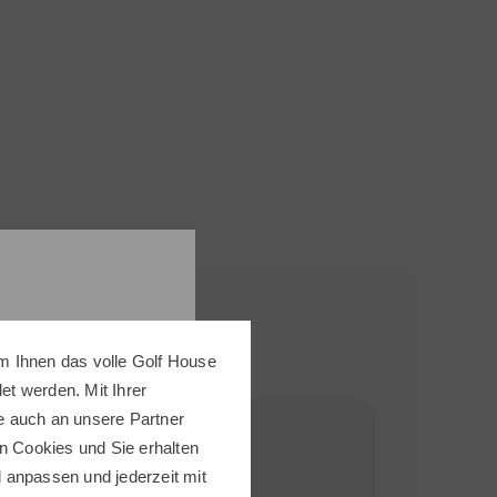
m Ihnen das volle Golf House
t werden. Mit Ihrer
e auch an unsere Partner
-38%
-30%
n Cookies und Sie erhalten
ll anpassen und jederzeit mit