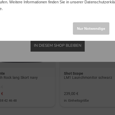
ufen. Weitere Informationen finden Sie in unserer
Datenschutzerklä
INTERNATIONAL
e.
Nur Notwendige
IN DIESEM SHOP BLEIBEN
nte
Shot Scope
ch Rock lang Skort navy
LM1 Launchmonitor schwarz
 €
 €
239,00 €
 38 42 46 48
in: Einheitsgröße