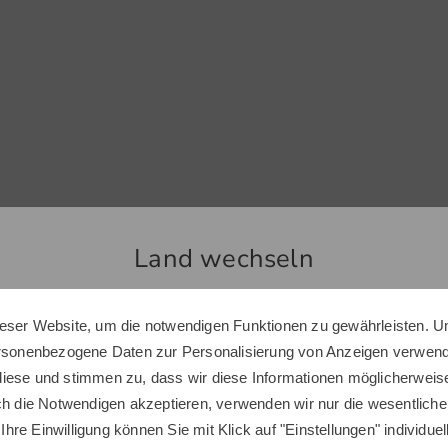
Land wechseln
Top Produkte
eser Website, um die notwendigen Funktionen zu gewährleisten. U
Sie scheinen sich in einem anderen Land zu befinden.
ersonenbezogene Daten zur Personalisierung von Anzeigen verwende
Möchten Sie den Golf House Shop wechseln?
iese und stimmen zu, dass wir diese Informationen möglicherweis
ch die Notwendigen akzeptieren, verwenden wir nur die wesentliche
 Ihre Einwilligung können Sie mit Klick auf "Einstellungen" individue