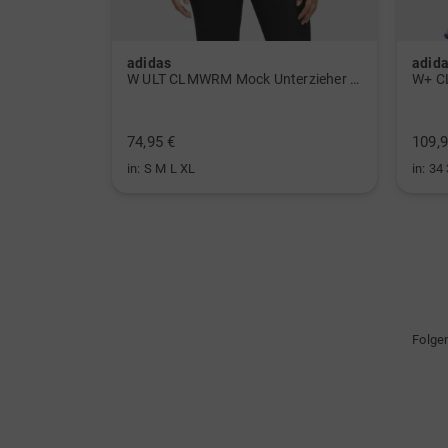
adidas
adid
 Polo navy
W ULT CLMWRM Mock Unterzieher schwarz
W+ C
74,95 €
109,9
in: S M L XL
in: 34
Folge