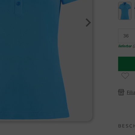
36
lieferbar
(
Fili
BESC