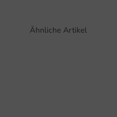
Italien
Hello@
Stre
atmu
Artikel
schn
Ähnliche Artikel
5600
Funk
kurz
Funktio
Atmu
Stre
Schn