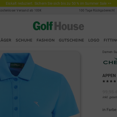
Eiskalt reduziert. Sichern Sie sich bis zu 50 % im Summer Sale >>
kostenloser Versand ab 100€
100 Tage Rückgaberecht
LÄGER
SCHUHE
FASHION
GUTSCHEINE
LOGO
FITTIN
Damen Su
APPEN 
99,95 
inkl. gese
in Farb