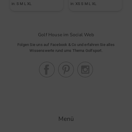
in: S M L XL
in: XS S M L XL
i
Golf House im Social Web
Folgen Sie uns auf Facebook & Co und erfahren Sie alles
Wissenswerte rund ums Thema Golfsport.
Menü