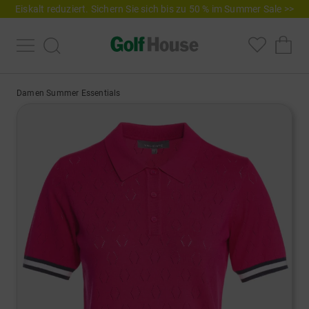
Eiskalt reduziert. Sichern Sie sich bis zu 50 % im Summer Sale >>
Damen Summer Essentials