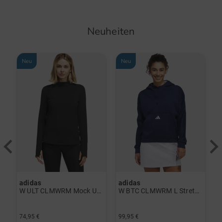
Neuheiten
Neu
Neu
adidas
adidas
J
rint Halbarm Polo navy
W ULT CLMWRM Mock Unterzieher schwarz
W BTC CLMWRM L Stretch Midlayer navy
F
74,95 €
99,95 €
8