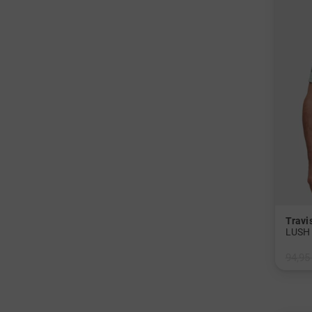
Trav
LUSH 
94,95
in: XX