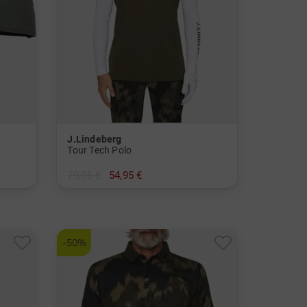
J.Lindeberg
Tour Tech Polo
79,95 €
54,95 €
in: S M L XL
-50%