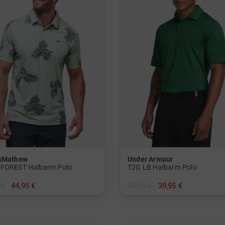
isMathew
Under Armour
FOREST Halbarm Polo
T2G LB Halbarm Polo
 €
44,95 €
54,95 €
39,95 €
L
in: M