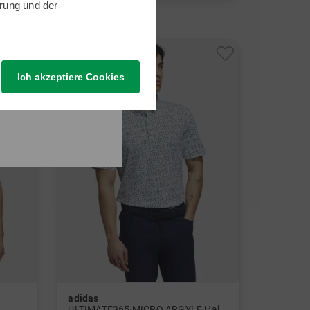
in: S M XXL
rung
und der
-53%
Ich akzeptiere Cookies
adidas
ULTIMATE365 MICRO ARGYLE Halbarm Polo