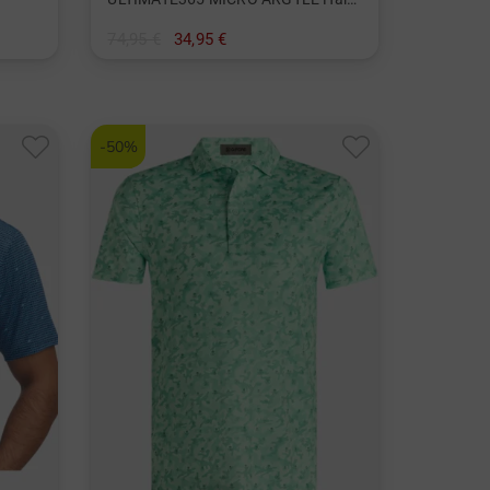
74,95 €
34,95 €
in: S
-50%