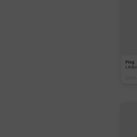
Ping
Lindu
69,95
in: M 