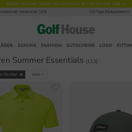
Eiskalt reduziert. Sichern Sie sich bis zu 50 % im Summer Sale >>
kostenloser Versand ab 100€
100 Tage Rückgaberecht
LÄGER
SCHUHE
FASHION
GUTSCHEINE
LOGO
FITTIN
ren Summer Essentials
[113]
ter löschen
Grün