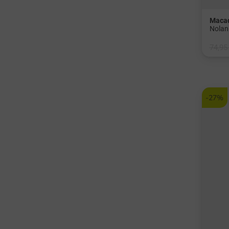
Macad
Nolan
74,95
in: S
-27%