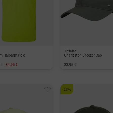
Titleist
m Halbarm Polo
Charleston Breezer Cap
 €
34,95 €
33,95 €
L XL XXL
in: Einheitsgröße
-28%