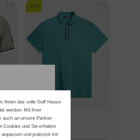
-27%
m Ihnen das volle Golf House
t werden. Mit Ihrer
J.Lindeberg
e auch an unsere Partner
Viktor Halbarm Polo
n Cookies und Sie erhalten
89,95 €
64,95 €
ll anpassen und jederzeit mit