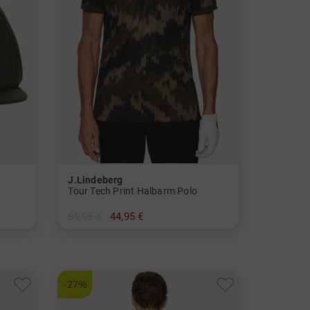
J.Lindeberg
Tour Tech Print Halbarm Polo
89,95 €
44,95 €
in: S M L XL
-27%