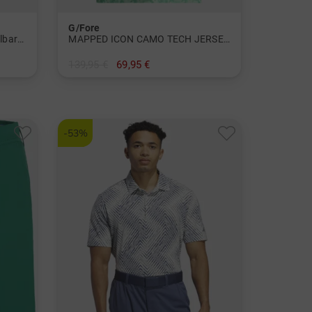
G/Fore
Playoff 3.0 Pr. Deuces Slice Halbarm Polo
MAPPED ICON CAMO TECH JERSEY Halbarm Polo
139,95 €
69,95 €
in: XXL
-53%