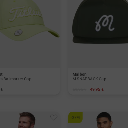
st
Malbon
rs Ballmarker Cap
M SNAPBACK Cap
 €
69,95 €
49,95 €
nheitsgröße
in: Einheitsgröße
-27%