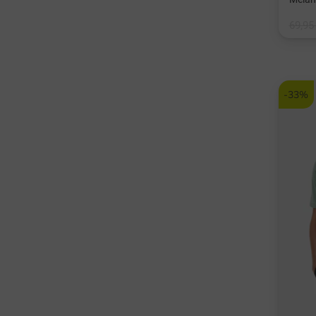
69,95
in: M 
-33%