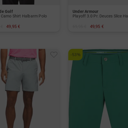
e Golf
Under Armour
 Camo Shirt Halbarm Polo
 €
49,95 €
69,95 €
49,95 €
in: S
-53%