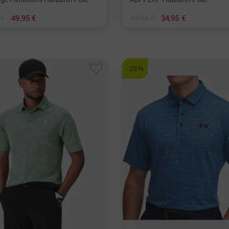
 €
49,95 €
49,95 €
34,95 €
L XL
in: S M
-28%