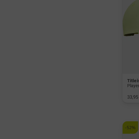
Titlei
Playe
33,95
in: Ei
-52%