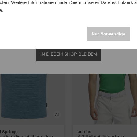
in: M L XL XXL
ufen. Weitere Informationen finden Sie in unserer
Datenschutzerklä
INTERNATIONAL
e.
-30%
Nur Notwendige
IN DIESEM SHOP BLEIBEN
l Springs
adidas
ge Funktions Halbarm Polo
ADI PERF Halbarm Polo