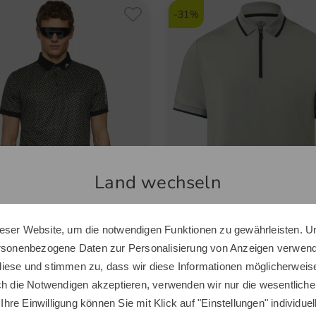
-31%
Land wechseln
eser Website, um die notwendigen Funktionen zu gewährleisten. U
Sie scheinen sich in einem anderen Land zu befinden.
ersonenbezogene Daten zur Personalisierung von Anzeigen verwende
Möchten Sie den Golf House Shop wechseln?
deberg
Bogner
iese und stimmen zu, dass wir diese Informationen möglicherweis
Tech Print Halbarm Polo
CODY2 Halbarm Polo
ch die Notwendigen akzeptieren, verwenden wir nur die wesentliche
 €
64,95 €
159,95 €
109,95 €
 Ihre Einwilligung können Sie mit Klick auf "Einstellungen" individue