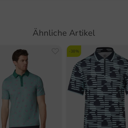
37010 C
Stre
Italien
Schn
Hello@
UV-S
Ähnliche Artikel
Artikel
5627
-38%