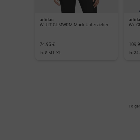
adidas
adid
 Polo navy
W ULT CLMWRM Mock Unterzieher schwarz
W+ C
74,95 €
109,9
in: S M L XL
in: 34
Folge