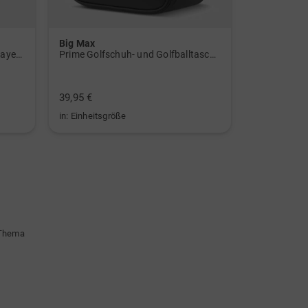
Big Max
Big Max
W BTC CLMWRM L Stretch Midlayer navy
Prime Golfschuh- und Golfballtasche schwarz
Alignment S
39,95 €
19,95 €
in: Einheitsgröße
in: Einheitsg
 Thema