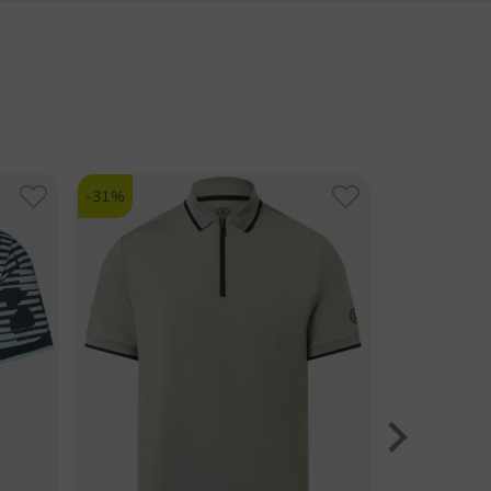
ostermano (VR)
tch
elltrocknend
chervo.com
chutz
nummer:
6909
-31%
-28%