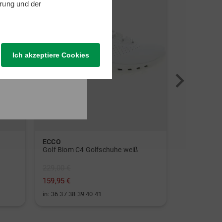
rung
und der
Ich akzeptiere Cookies
ECCO
Titleist
Golf Biom C4 Golfschuhe weiß
229,00 €
79,95 €
159,95 €
49,95 €
in: 36 37 38 39 40 41
in: 68 Inch