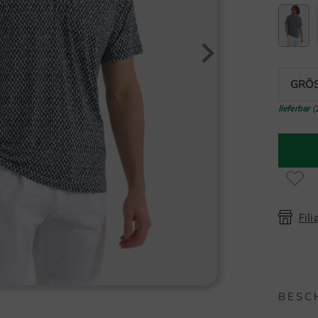
GRÖS
lieferbar
(
Fili
BESC