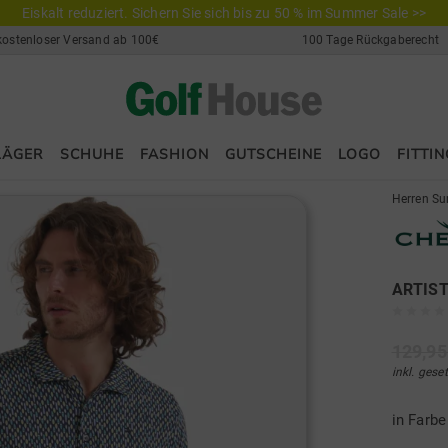
Eiskalt reduziert. Sichern Sie sich bis zu 50 % im Summer Sale >>
kostenloser Versand ab 100€
100 Tage Rückgaberecht
LÄGER
SCHUHE
FASHION
GUTSCHEINE
LOGO
FITTIN
Herren Su
ARTIST
129,95
inkl. gese
in Farb