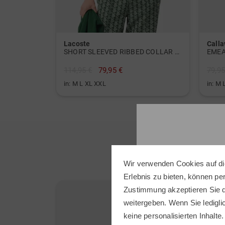
Lacoste
Call
SHORT SLEEVED RIBBED COLLAR SHIRT Halbarm Polo
EMEA
114,95 €
79,95 €
79,95
in: M L XL XXL
in: M 
Wir verwenden Cookies auf di
Erlebnis zu bieten, können p
Zustimmung akzeptieren Sie d
weitergeben. Wenn Sie ledigli
keine personalisierten Inhalte.