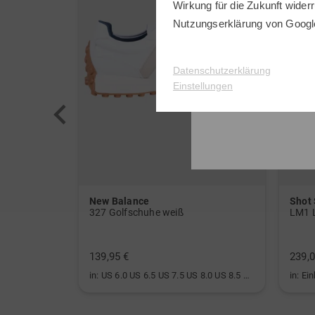
Wirkung für die Zukunft widerr
Nutzungserklärung
von Googl
Datenschutzerklärung
Einstellungen
New Balance
Shot
or weiß
327 Golfschuhe weiß
LM1 
139,95 €
239,0
in: US 6.0 US 6.5 US 7.5 US 8.0 US 8.5 US 9.0 US 9.5 US 10.0
in: Ei