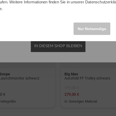
ufen. Weitere Informationen finden Sie in unserer
Datenschutzerklä
INTERNATIONAL
e.
Nur Notwendige
IN DIESEM SHOP BLEIBEN
 Scope
Big Max
Launchmonitor schwarz
Autofold FF Trolley schwarz
399,00 €
0 €
279,00 €
nheitsgröße
in: Sonstiges Material