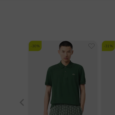
-30%
-31%