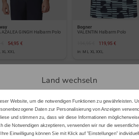
away
Bogner
 AZALEA GINGH Halbarm Polo
VALENTIN Halbarm Polo
 €
54,95 €
194,95 €
119,95 €
L XL XXL
in: M L XL XXL
Land wechseln
Top Produkte
eser Website, um die notwendigen Funktionen zu gewährleisten. U
Sie scheinen sich in einem anderen Land zu befinden.
ersonenbezogene Daten zur Personalisierung von Anzeigen verwende
Möchten Sie den Golf House Shop wechseln?
iese und stimmen zu, dass wir diese Informationen möglicherweis
-30%
ch die Notwendigen akzeptieren, verwenden wir nur die wesentliche
 Ihre Einwilligung können Sie mit Klick auf "Einstellungen" individue