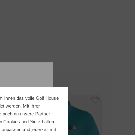
m Ihnen das volle Golf House
-50%
-50%
Callaway
t werden. Mit Ihrer
e auch an unsere Partner
79,95 €
39
n Cookies und Sie erhalten
in: XXL
ll anpassen und jederzeit mit