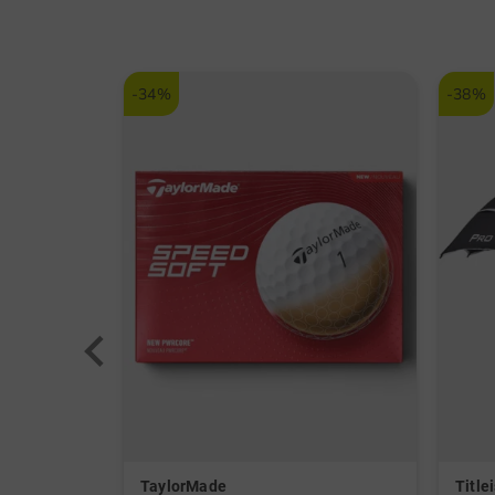
-34%
-38%
TaylorMade
Titlei