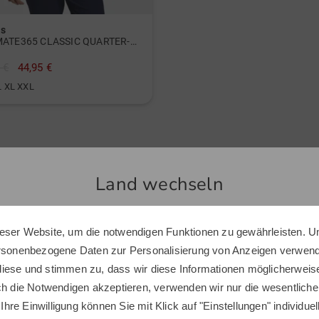
as
ULTIMATE365 CLASSIC QUARTER-ZIP PULLOVER Stretch Midlayer
 €
44,95 €
L XL XXL
Land wechseln
Ähnliche Artikel
eser Website, um die notwendigen Funktionen zu gewährleisten. U
-28%
Sie scheinen sich in einem anderen Land zu befinden.
ersonenbezogene Daten zur Personalisierung von Anzeigen verwende
Möchten Sie den Golf House Shop wechseln?
iese und stimmen zu, dass wir diese Informationen möglicherweis
ch die Notwendigen akzeptieren, verwenden wir nur die wesentliche
 Ihre Einwilligung können Sie mit Klick auf "Einstellungen" individue