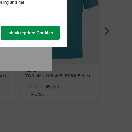
rung
und der
Ich akzeptiere Cookies
Malbon
Playoff 3.0 Pr.Polo-Block Digi Halbarm Polo
TWO MAN SCRAMBLE PIQUE Halbarm Polo
139,95 €
69,95 €
in: M L XXL