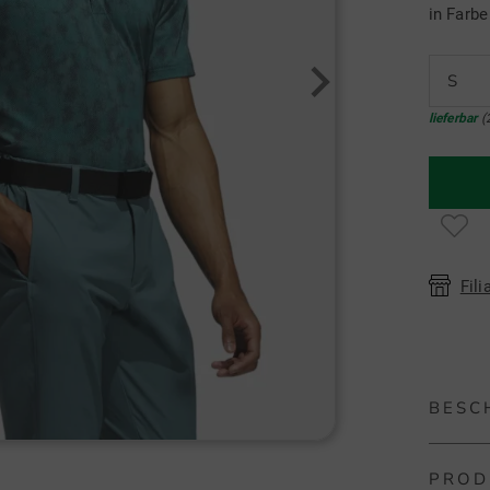
in Farb
S
lieferbar
(
Fili
BESC
PROD
adidas