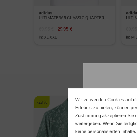
adidas
adid
ULTIMATE365 CLASSIC QUARTER-ZIP VEST Stretch Weste
69,95 €
29,95 €
89,95
in: XL XXL
in: M 
Wir verwenden Cookies auf di
-29%
-50%
Erlebnis zu bieten, können p
Zustimmung akzeptieren Sie d
weitergeben. Wenn Sie ledigli
keine personalisierten Inhalte.