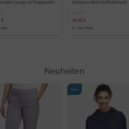
Tour Double Canopy UV Regenschirm schwarz
Distance+ Multi Golfbälle bunt
 €
33,95 €
 €
19,95 €
 Inch
in: 12er Pack
Neuheiten
Neu