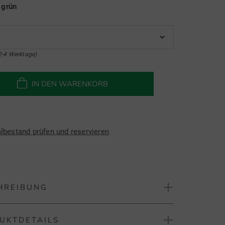
e
grün
2-4 Werktage)
IN DEN WARENKORB
albestand prüfen und reservieren
HREIBUNG
UKTDETAILS
 ULTIMATE365 TEXTURED PRINT Halbarm Polo