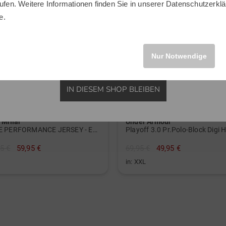
ufen. Weitere Informationen finden Sie in unserer
Datenschutzerklä
INTERNATIONAL
e.
Nur Notwendige
IN DIESEM SHOP BLEIBEN
 Millar
Under Armour
RIDGE PERFORMANCE JERSEY - EDWIN SPREAD Halbarm Polo
5 €
59,95 €
69,95 €
49,95 €
in: XXL