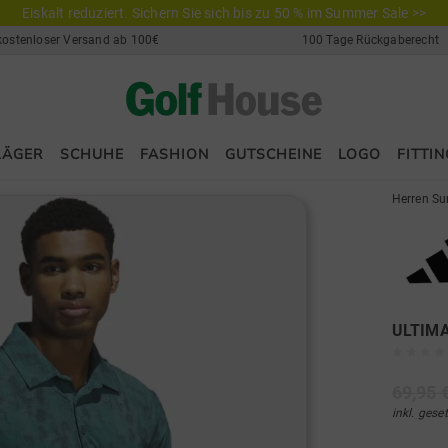
Eiskalt reduziert. Sichern Sie sich bis zu 50 % im Summer Sale >>
kostenloser Versand ab 100€
100 Tage Rückgaberecht
LÄGER
SCHUHE
FASHION
GUTSCHEINE
LOGO
FITTIN
Herren Su
ULTIMA
69,95 
inkl. gese