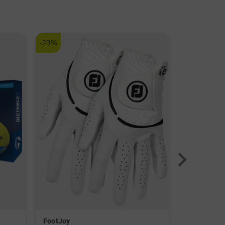
-23%
-50%
FootJoy
Alberto