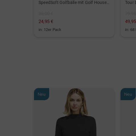
WeatherSof Herren-Handschuh Doppelpack für die linke Hand weiß
SpeedSoft Golfbälle mit Golf House Logo (3 für 2-Aktion! Code: SSV) weiß
38,00 €
79,95
24,95 €
49,95
in: 12er Pack
in: 68
Neu
Neu