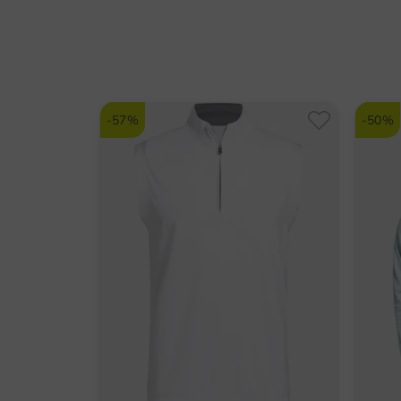
-57%
-50%