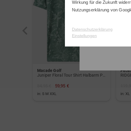
Wirkung für die Zukunft widerr
Nutzungserklärung
von Googl
Datenschutzerklärung
Einstellungen
Macade Golf
Peter
Juniper Floral Tour Shirt Halbarm Polo
84,95 €
59,95 €
119,9
in: S M XXL
in: XL