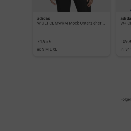
adidas
adid
 Polo navy
W ULT CLMWRM Mock Unterzieher schwarz
W+ C
74,95 €
109,9
in: S M L XL
in: 34
Folge