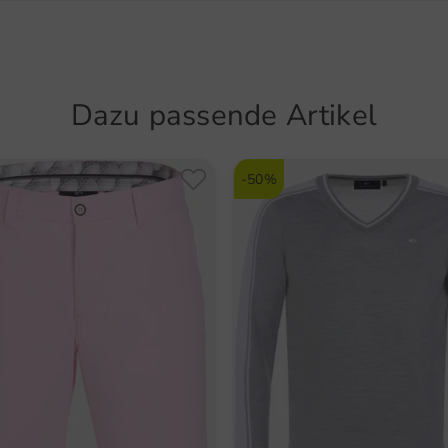
22525 
große G
komf
Deutsch
Preis-Le
info@go
Piqu
Kont
Dazu passende Artikel
Artikel
Halb
5600
Flag
-50%
Funktio
Atmu