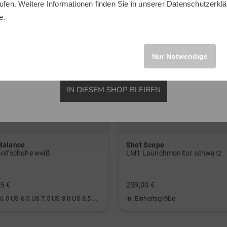
ufen. Weitere Informationen finden Sie in unserer
Datenschutzerklä
INTERNATIONAL
e.
Nur Notwendige
IN DIESEM SHOP BLEIBEN
Balance
Shot Scope
olfschuhe weiß
LM1 Launchmonitor schwarz
5 €
239,00 €
in: US 6.0 US 6.5 US 7.5 US 8.0 US 8.5 US 9.0 US 9.5 US 10.0
in: Einheitsgröße