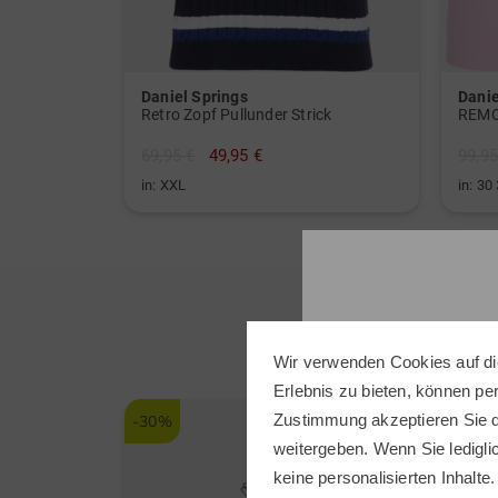
Daniel Springs
Danie
Retro Zopf Pullunder Strick
REMO
69,95 €
49,95 €
99,95
in: XXL
in: 30
Wir verwenden Cookies auf di
Erlebnis zu bieten, können p
Zustimmung akzeptieren Sie d
-30%
weitergeben. Wenn Sie ledigli
keine personalisierten Inhalte.