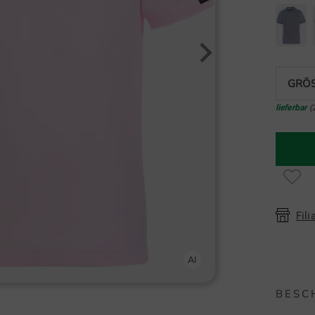
GRÖS
lieferbar
(
Fili
BESC