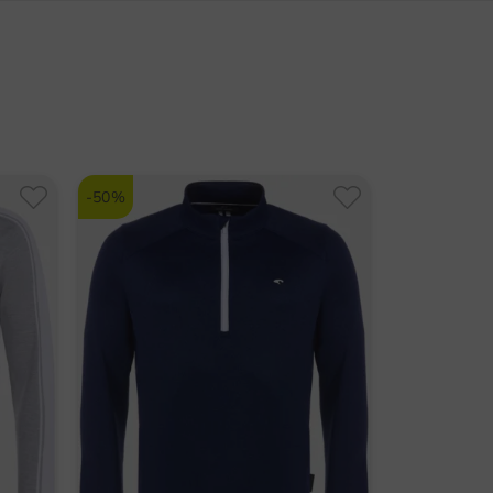
Passt sitzt fühlt sich gut
Hamburg
olf-Kompetenz und freuen sich über ein gutes
an
ortabel
land
istungsverhältnis.
lfhouse.de
é
ZUR DANIEL SPRINGS MARKENSEITE
rastelemente
nummer:
arm Golfpolo
9101
Community Member
(
27.03.2025
)
-Label
-50%
nen:
Daniel Springs
Meine absoluten
ngsaktiv
Lieblingspolo,
hervorragender
Tragecomfort, leicht, fühlt
sich super an, auch die
grössenangaben bei xxxl
passen immer