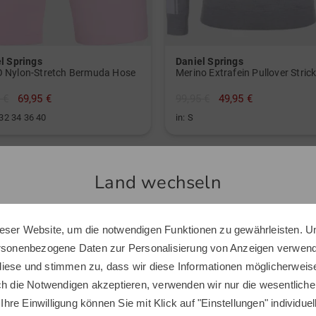
l Springs
Daniel Springs
 Nylon-Stretch Bermuda Hose
Merino Extrafein Pullover Stric
 €
69,95 €
99,95 €
49,95 €
 32 34 36 40
in: S
Land wechseln
Top Produkte
eser Website, um die notwendigen Funktionen zu gewährleisten. U
Sie scheinen sich in einem anderen Land zu befinden.
ersonenbezogene Daten zur Personalisierung von Anzeigen verwende
Möchten Sie den Golf House Shop wechseln?
iese und stimmen zu, dass wir diese Informationen möglicherweis
ch die Notwendigen akzeptieren, verwenden wir nur die wesentliche
 Ihre Einwilligung können Sie mit Klick auf "Einstellungen" individue