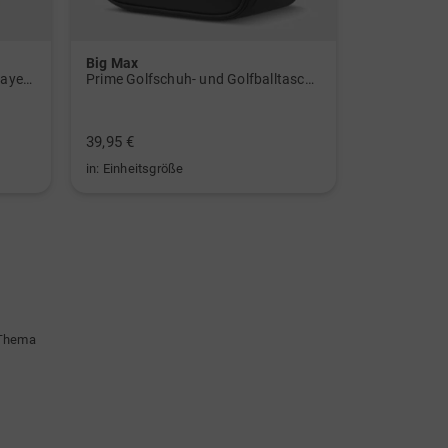
Big Max
Big Max
W BTC CLMWRM L Stretch Midlayer navy
Prime Golfschuh- und Golfballtasche schwarz
Alignment S
39,95 €
19,95 €
in: Einheitsgröße
in: Einheitsg
 Thema