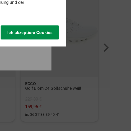
rung
und der
Ich akzeptiere Cookies
ECCO
Titleist
Golf Biom C4 Golfschuhe weiß
229,00 €
79,95 €
159,95 €
49,95 €
in: 36 37 38 39 40 41
in: 68 Inch