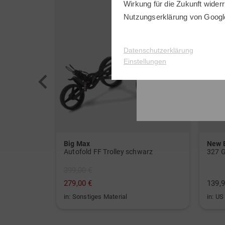
Wirkung für die Zukunft widerr
Nutzungserklärung
von Googl
Datenschutzerklärung
Einstellungen
Big Max
New 
or weiß
Autofold FF Trolley schwarz
327 G
399,00 €
279,00 €
139,9
in: Sonstiges Material