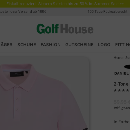
Eiskalt reduziert. Sichern Sie sich bis zu 50 % im Summer Sale >>
kostenloser Versand ab 100€
100 Tage Rückgaberecht
LÄGER
SCHUHE
FASHION
GUTSCHEINE
LOGO
FITTIN
Herren Su
2-Tone
59,95 
inkl. gese
in Farb