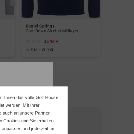
Daniel Springs
k
Cool Down Stretch Midlayer
89,95 €
44,95 €
in: S M L XL XXL
m Ihnen das volle Golf House
t werden. Mit Ihrer
e auch an unsere Partner
-30%
-38%
n Cookies und Sie erhalten
ll anpassen und jederzeit mit