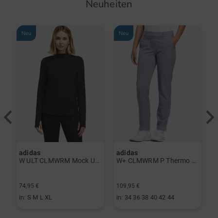
Neuheiten
Neu
Neu
adidas
adidas
a
rint Halbarm Polo navy
W ULT CLMWRM Mock Unterzieher schwarz
W+ CLMWRM P Thermo Hose grau
74,95 €
109,95 €
9
in: S M L XL
in: 34 36 38 40 42 44
i