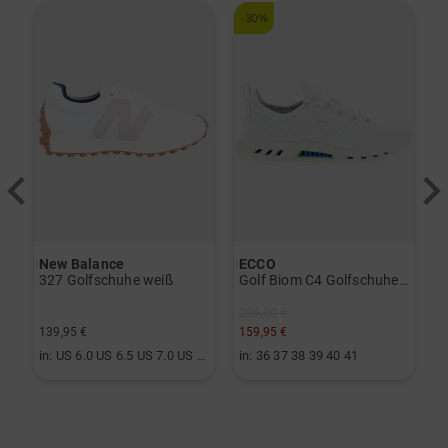
-30%
New Balance
ECCO
S
vo Gen2 Launchmonitor weiß
327 Golfschuhe weiß
Golf Biom C4 Golfschuhe weiß
229,00 €
139,95 €
159,95 €
2
in: US 6.0 US 6.5 US 7.0 US 7.5 US 8.0 US 8.5 US 9.0 US 9.5 US 10.0
in: 36 37 38 39 40 41
i