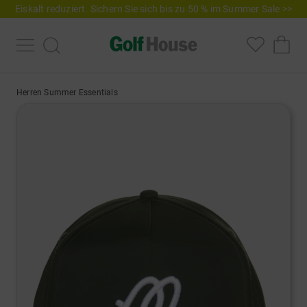
Eiskalt reduziert. Sichern Sie sich bis zu 50 % im Summer Sale >>
Herren Summer Essentials