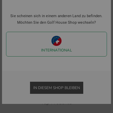
Sie scheinen sich in einem anderen Land zu befinden.
Möchten Sie den Golf House Shop wechseln?
INTERNATIONAL
adidas Golf Originals
Puma
MR Relaxed Cap
Puma 30904 Unstructured Cap
27,95 €
19,95 €
39,95 €
19,95 €
in: Einheitsgröße
in: Einheitsgröße
IN DIESEM SHOP BLEIBEN
Top Produkte