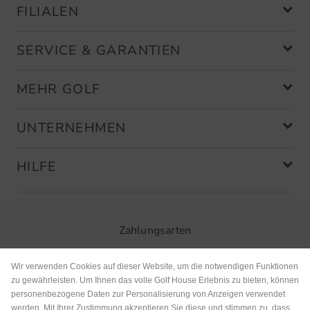
FILIALEN
SERVICE & GARANTIEN
MEHR GOLF
UNTERNEHMEN
HILFE
Zahlungsarten
Wir verwenden Cookies auf dieser Website, um die notwendigen Funktionen
zu gewährleisten. Um Ihnen das volle Golf House Erlebnis zu bieten, können
personenbezogene Daten zur Personalisierung von Anzeigen verwendet
werden. Mit Ihrer Zustimmung akzeptieren Sie diese und stimmen zu, dass