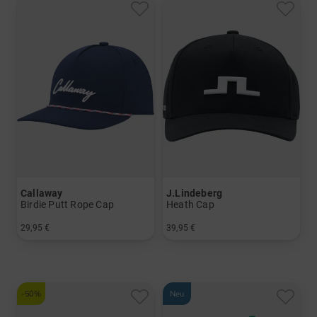
Callaway
J.Lindeberg
Birdie Putt Rope Cap
Heath Cap
29,95 €
39,95 €
in: Einheitsgröße
in: 58
-50%
Neu