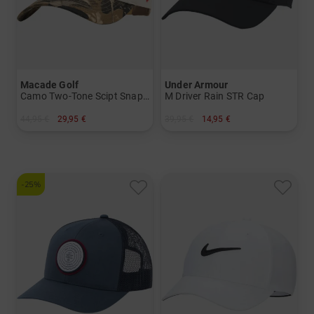
Macade Golf
Under Armour
Camo Two-Tone Scipt Snapback Cap Accessoires
M Driver Rain STR Cap
44,95 €
29,95 €
39,95 €
14,95 €
in: Einheitsgröße
in: S/M
-25%