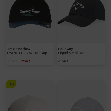
TravisMathew
Callaway
SWING SEASON HAT Cap
Liquid Metal Cap
44,95 €
19,95 €
29,95 €
in: Einheitsgröße
in: Einheitsgröße
-25%