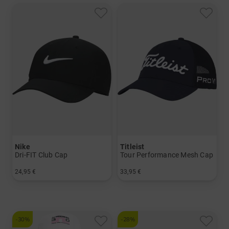
Nike
Titleist
Dri-FIT Club Cap
Tour Performance Mesh Cap
24,95 €
33,95 €
in: M/L S/M
in: Einheitsgröße
-30%
-28%