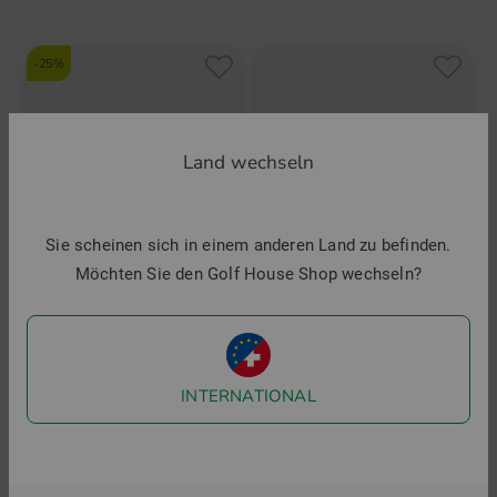
-25%
Land wechseln
Sie scheinen sich in einem anderen Land zu befinden.
Möchten Sie den Golf House Shop wechseln?
Kjus
Titleist
Unisex Classic Cap
Tour Performance Cap
INTERNATIONAL
39,95 €
29,95 €
33,95 €
in: Einheitsgröße
in: Einheitsgröße