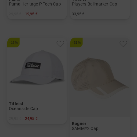
Puma Heritage P Tech Cap
Players Ballmarker Cap
29,95 €
19,95 €
33,95 €
in: Einheitsgröße
in: Einheitsgröße
-16%
-31%
Titleist
Oceanside Cap
29,95 €
24,95 €
Bogner
in: Einheitsgröße
SAMMY2 Cap