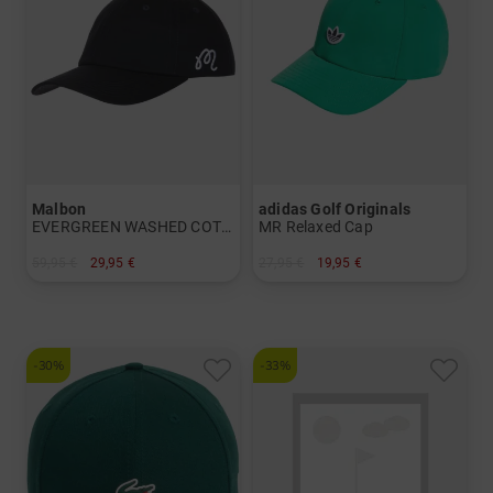
Malbon
adidas Golf Originals
EVERGREEN WASHED COTTON TWILL DAD HAT Cap
MR Relaxed Cap
59,95 €
29,95 €
27,95 €
19,95 €
in: Einheitsgröße
in: Einheitsgröße
-30%
-33%