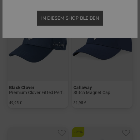
Neu
IN DIESEM SHOP BLEIBEN
Black Clover
Callaway
Premium Clover Fitted Performance Cap
Stitch Magnet Cap
49,95 €
31,95 €
in: L/XL S/M
in: Einheitsgröße
-25%