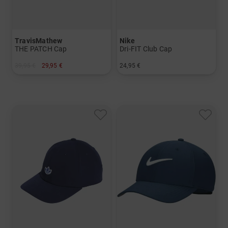
TravisMathew
Nike
THE PATCH Cap
Dri-FIT Club Cap
39,95 €
29,95 €
24,95 €
in: Einheitsgröße
in: S/M