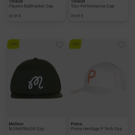
Titleist
Titleist
Players Ballmarker Cap
Tour Performance Cap
33,95 €
33,95 €
in: Einheitsgröße
in: Einheitsgröße
-28%
-33%
Malbon
Puma
M SNAPBACK Cap
Puma Heritage P Tech Cap