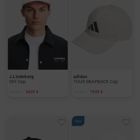
J.Lindeberg
adidas
30Y Cap
TOUR SNAPBACK Cap
49,95 €
34,95 €
27,95 €
19,95 €
in: 58
in: Einheitsgröße
Neu