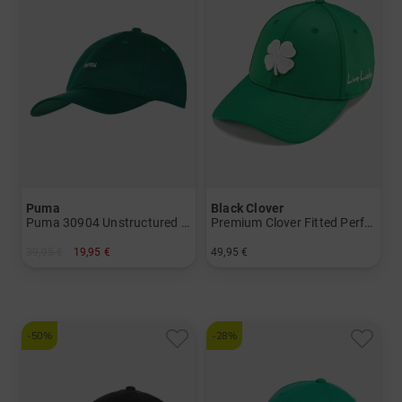
Puma
Black Clover
Puma 30904 Unstructured Cap
Premium Clover Fitted Performance Cap
39,95 €
19,95 €
49,95 €
in: Einheitsgröße
in: L/XL S/M
-50%
-28%