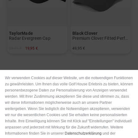
TaylorMade
Black Clover
Radar Evergreen Cap
Premium Clover Fitted Performance Cap
29,95 €
19,95 €
49,95 €
in: Einheitsgröße
in: L/XL S/M
Neu
Wir verwenden Cookies auf dieser Website, um die notwendigen Funktionen
zu gewährleisten. Um Ihnen das volle Golf House Erlebnis zu bieten, können
personenbezogene Daten zur Personalisierung von Anzeigen verwendet
werden. Mit Ihrer Zustimmung akzeptieren Sie diese und stimmen zu, dass
wir diese Informationen möglicherweise auch an unsere Partner
weitergeben. Wenn Sie lediglich die Notwendigen akzeptieren, verwenden
wir nur die wesentlichen Cookies und Sie erhalten keine personalisierten
Inhalte. Ihre Einwilligung können Sie mit Klick auf "Einstellungen" individuell
anpassen und jederzeit mit Wirkung für die Zukunft widerrufen. Weitere
Informationen finden Sie in unserer
Datenschutzerklärung
und der