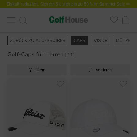
Eiskalt reduziert. Sichern Sie sich bis zu 50 % im Summer Sale >>
ZURÜCK ZU ACCESSOIRES
CAPS
VISOR
MÜTZEN
Golf-Caps für Herren
[71]
filtern
sortieren