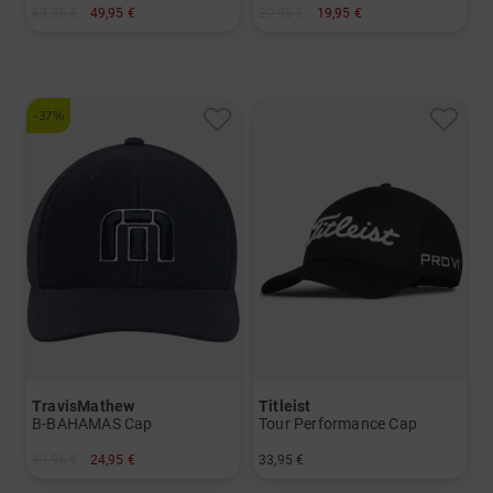
69,95 €
49,95 €
29,95 €
19,95 €
in: Einheitsgröße
in: Einheitsgröße
-37%
TravisMathew
Titleist
B-BAHAMAS Cap
Tour Performance Cap
39,95 €
24,95 €
33,95 €
in: S/M
in: Einheitsgröße