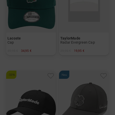
Lacoste
TaylorMade
Cap
Radar Evergreen Cap
49,95 €
34,95 €
29,95 €
19,95 €
in: Einheitsgröße
in: Einheitsgröße
-33%
Neu