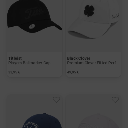
Titleist
Black Clover
Players Ballmarker Cap
Premium Clover Fitted Performance Cap
33,95 €
49,95 €
in: Einheitsgröße
in: L/XL S/M