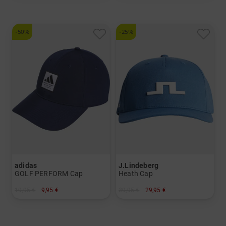
-50%
-25%
adidas
J.Lindeberg
GOLF PERFORM Cap
Heath Cap
19,95 €
9,95 €
39,95 €
29,95 €
in: Einheitsgröße
in: 58