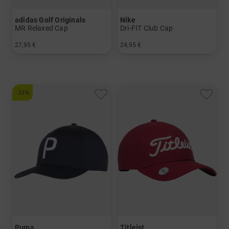
adidas Golf Originals
Nike
MR Relaxed Cap
Dri-FIT Club Cap
27,95 €
24,95 €
in: Einheitsgröße
in: M/L S/M
-33%
Puma
Titleist