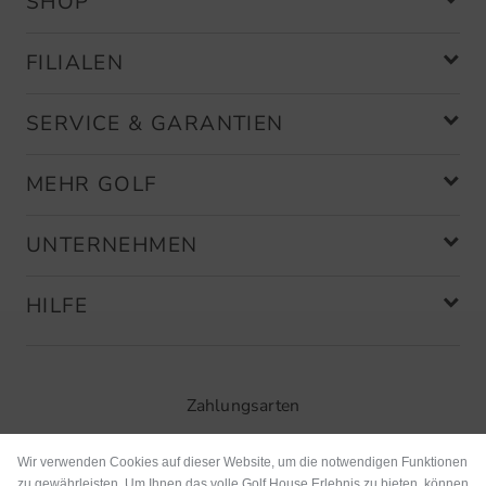
SHOP
FILIALEN
SERVICE & GARANTIEN
MEHR GOLF
UNTERNEHMEN
HILFE
Zahlungsarten
Wir verwenden Cookies auf dieser Website, um die notwendigen Funktionen
zu gewährleisten. Um Ihnen das volle Golf House Erlebnis zu bieten, können