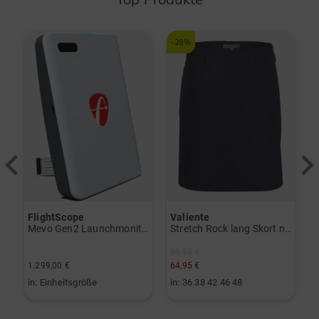
-28%
FlightScope
Valiente
S
Trolley schwarz
Mevo Gen2 Launchmonitor weiß
Stretch Rock lang Skort navy
89,95 €
1.299,00 €
64,95 €
2
in: Einheitsgröße
in: 36 38 42 46 48
i