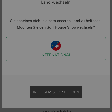
Land wechseln
-29%
-31%
-
Sie scheinen sich in einem anderen Land zu befinden.
8
i
Möchten Sie den Golf House Shop wechseln?
INTERNATIONAL
Lacoste
TravisMathew
SHORT SLEEVED RIBBED COLLAR SHIRT Halbarm Polo
THE HEATER Halbarm Polo
119,95 €
84,95 €
79,95 €
54,95 €
in: M L XL XXL
in: M L XL XXL
IN DIESEM SHOP BLEIBEN
Top Produkte