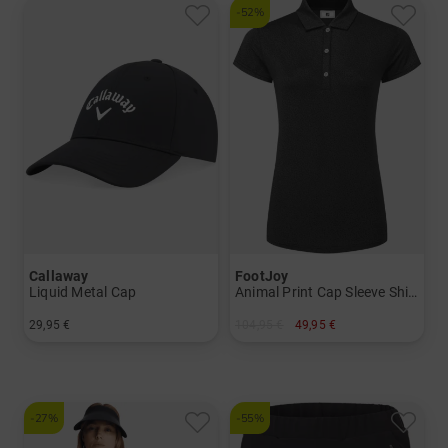
-52%
Callaway
FootJoy
Liquid Metal Cap
Animal Print Cap Sleeve Shirt Halbarm Polo
29,95 €
104,95 €
49,95 €
in: Einheitsgröße
in: XS S M L XL
-27%
-55%