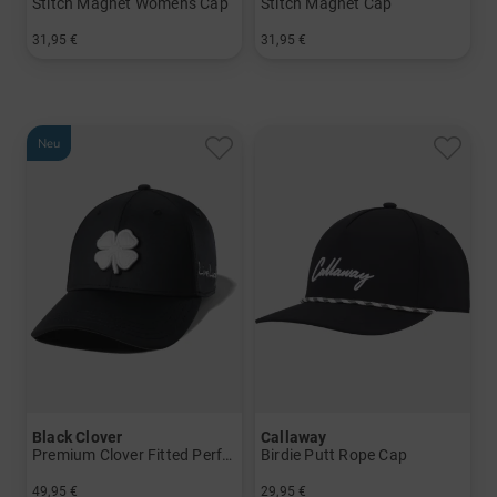
Stitch Magnet Womens Cap
Stitch Magnet Cap
31,95 €
31,95 €
in: Einheitsgröße
in: Einheitsgröße
Neu
Black Clover
Callaway
Premium Clover Fitted Performance Cap
Birdie Putt Rope Cap
49,95 €
29,95 €