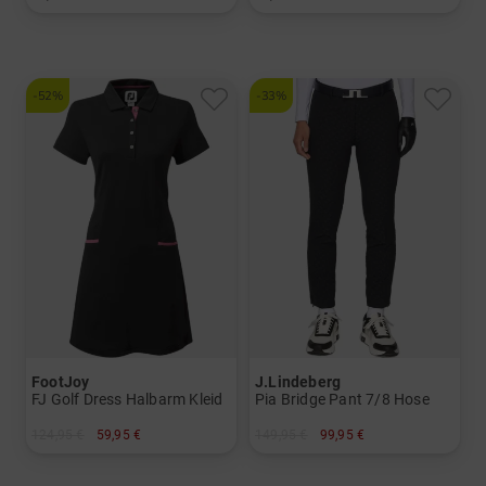
in: L/XL S/M
in: Einheitsgröße
-52%
-33%
FootJoy
J.Lindeberg
FJ Golf Dress Halbarm Kleid
Pia Bridge Pant 7/8 Hose
124,95 €
59,95 €
149,95 €
99,95 €
in: S
in: 26 27 28 29 30 31