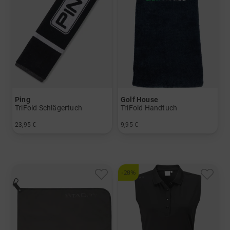
Ping
Golf House
TriFold Schlägertuch
TriFold Handtuch
23,95 €
9,95 €
in: Einheitsgröße
in: Einheitsgröße
-28%