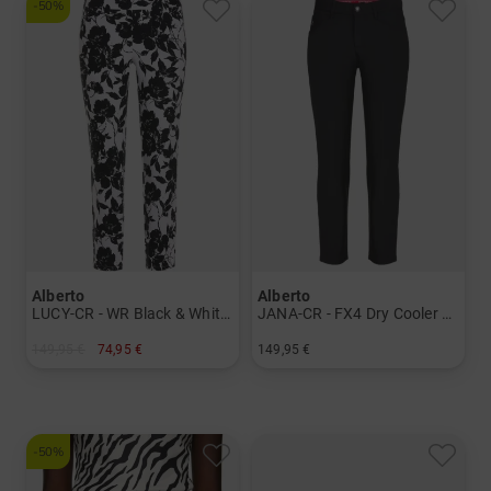
-50%
Alberto
Alberto
LUCY-CR - WR Black & White Flowers 7/8 Hose
JANA-CR - FX4 Dry Cooler 7/8 Hose
149,95 €
74,95 €
149,95 €
in: 34
in: 34 36 38 40 42 44 46
-50%