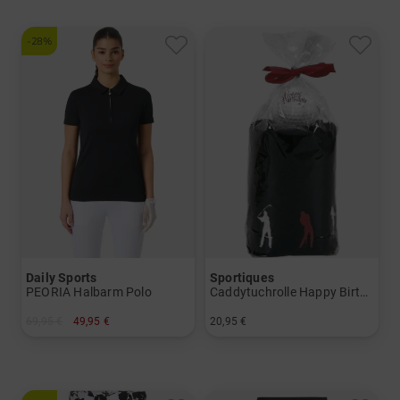
-28%
Daily Sports
Sportiques
PEORIA Halbarm Polo
Caddytuchrolle Happy Birthday 8 Golfer
69,95 €
49,95 €
20,95 €
in: S M L XL XXL
in: Einheitsgröße