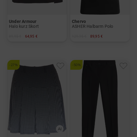
Under Armour
Chervo
Halo kurz Skort
ASHER Halbarm Polo
89,95 €
64,95 €
129,95 €
89,95 €
in: S M L
in: 34 36 38 40 42 44
-27%
-50%