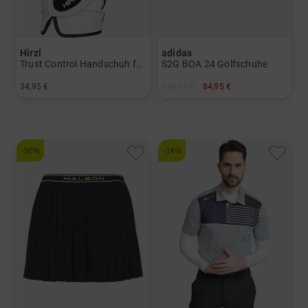
Hirzl
adidas
Trust Control Handschuh für die rechte Hand
S2G BOA 24 Golfschuhe
34,95 €
139,95 €
84,95 €
in: S M L
in: UK 5.0 UK 5.5 UK 6.5 UK 7.0
-50%
-14%