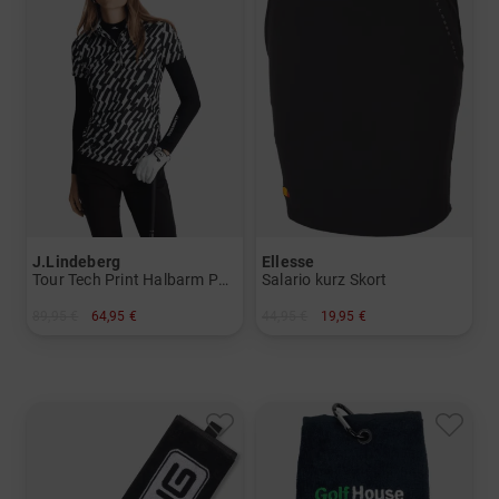
J.Lindeberg
Ellesse
Tour Tech Print Halbarm Polo
Salario kurz Skort
89,95 €
64,95 €
44,95 €
19,95 €
in: XS S M L
in: XS