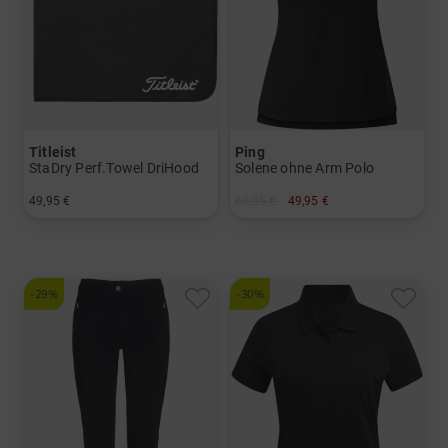
Titleist
Ping
StaDry Perf.Towel DriHood
Solene ohne Arm Polo
49,95 €
69,95 €
49,95 €
in: Einheitsgröße
in: 36 38 40 42
-29%
-30%