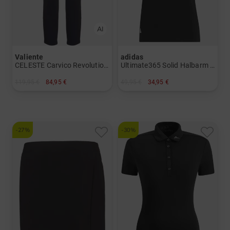
Valiente
adidas
CELESTE Carvico Revolutional Eco 7/8 Hose
Ultimate365 Solid Halbarm Polo
119,95 €
84,95 €
49,95 €
34,95 €
in: 34 36
in: XS S M L XL
-27%
-30%