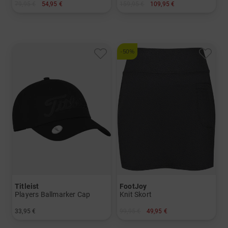
79,95 €
54,95 €
159,95 €
109,95 €
in: XS S M XL
in: S M L XL
-50%
Titleist
FootJoy
Players Ballmarker Cap
Knit Skort
33,95 €
99,95 €
49,95 €
in: Einheitsgröße
in: XS S M L XL