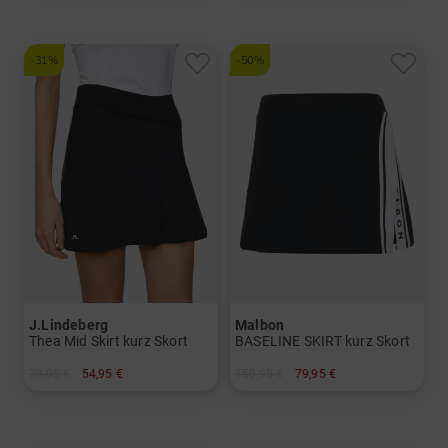
-31%
-50%
J.Lindeberg
Malbon
Thea Mid Skirt kurz Skort
BASELINE SKIRT kurz Skort
79,95 €
54,95 €
159,95 €
79,95 €
in: S XL
in: S M L XL