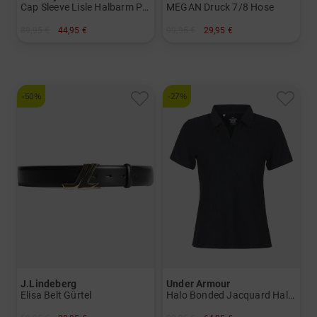
Cap Sleeve Lisle Halbarm Polo
MEGAN Druck 7/8 Hose
89,95 €
44,95 €
99,95 €
29,95 €
in: XS S
in: 34 36
-50%
-27%
J.Lindeberg
Under Armour
Elisa Belt Gürtel
Halo Bonded Jacquard Halbarm Polo