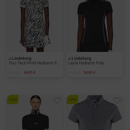
J.Lindeberg
J.Lindeberg
Tour Tech Print Halbarm Polo
Leyla Halbarm Polo
89,95 €
64,95 €
79,95 €
54,95 €
in: XS
in: XS
-31%
-50%