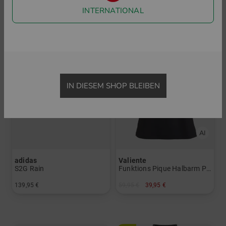
INTERNATIONAL
-33%
IN DIESEM SHOP BLEIBEN
adidas
Valiente
S2G Rain
Funktions Pique Halbarm Polo
139,95 €
59,95 €
39,95 €
in: UK 4.5 UK 5.0 UK 5.5 UK 6.0 UK 7.0 UK 7.5
in: 36 38 40 42 44