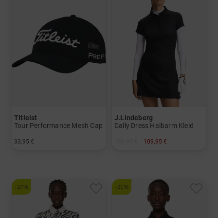
Titleist
J.Lindeberg
Tour Performance Mesh Cap
Dally Dress Halbarm Kleid
33,95 €
159,95 €
109,95 €
in: Einheitsgröße
in: XS S M L XL
-27%
-31%