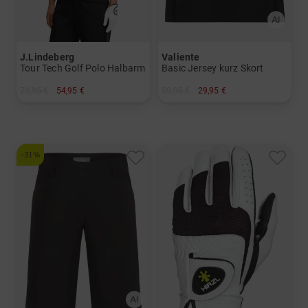
J.Lindeberg
Valiente
Tour Tech Golf Polo Halbarm
Basic Jersey kurz Skort
79,95 €
54,95 €
59,95 €
29,95 €
in: XS S M L XL
in: 34 36 38 40
-31%