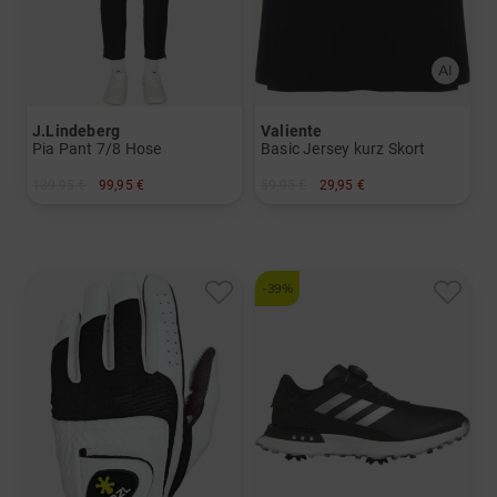
J.Lindeberg
Valiente
Pia Pant 7/8 Hose
Basic Jersey kurz Skort
139,95 €
99,95 €
59,95 €
29,95 €
in: 25 26 27 28 29 30 31 32
in: 34 38 40 42 44
-39%