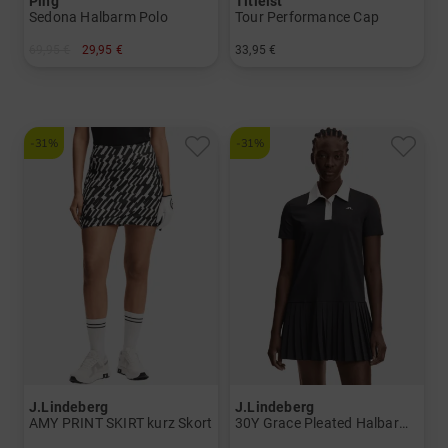
Ping
Titleist
Sedona Halbarm Polo
Tour Performance Cap
69,95 €
29,95 €
33,95 €
in: 36 38 42 44
in: Einheitsgröße
-31%
-31%
J.Lindeberg
J.Lindeberg
AMY PRINT SKIRT kurz Skort
30Y Grace Pleated Halbarm Kleid