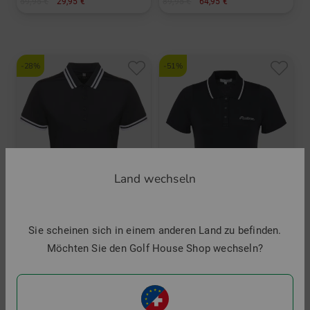
59,95 €
29,95 €
89,95 €
64,95 €
in: 80 85
in: XS S M L XL
-28%
-51%
Land wechseln
Sie scheinen sich in einem anderen Land zu befinden.
Möchten Sie den Golf House Shop wechseln?
Valiente
Malbon
Halbarm Polo mit Buendchen
PALOMA Halbarm Polo
69,95 €
49,95 €
134,95 €
64,95 €
in: 36 38 40 42 44 46
in: S M L XL