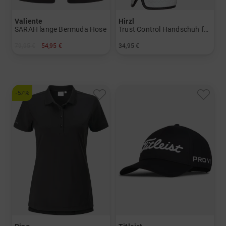
Valiente
Hirzl
SARAH lange Bermuda Hose
Trust Control Handschuh für die linke Hand
79,95 €
54,95 €
34,95 €
in: 34 36 40 46
in: S M L
-57%