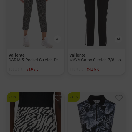
Valiente
Valiente
DARIA 5-Pocket Stretch Druck 7/8 Hose
MAYA Galon Stretch 7/8 Hose
109,95 €
54,95 €
119,95 €
84,95 €
in: 34 36
in: 34 36 38 40 42 44 46
-31%
-31%