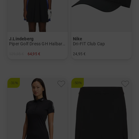
J.Lindeberg
Nike
Piper Golf Dress GH Halbarm Kleid
Dri-FIT Club Cap
129,95 €
64,95 €
24,95 €
in: S L XL
in: M/L S/M
-31%
-50%