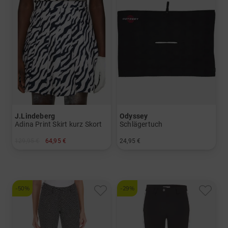
J.Lindeberg
Odyssey
Adina Print Skirt kurz Skort
Schlägertuch
129,95 €
64,95 €
24,95 €
in: XS
in: Einheitsgröße
-50%
-29%