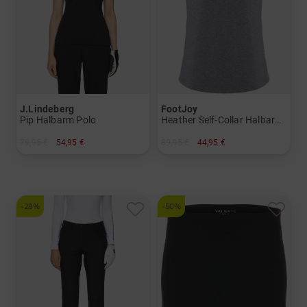
J.Lindeberg
FootJoy
Pip Halbarm Polo
Heather Self-Collar Halbarm Polo
79,95 €
54,95 €
89,95 €
44,95 €
in: XS
in: XS S M L
-28%
-50%