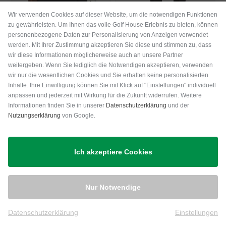
Wir verwenden Cookies auf dieser Website, um die notwendigen Funktionen
zu gewährleisten. Um Ihnen das volle Golf House Erlebnis zu bieten, können
personenbezogene Daten zur Personalisierung von Anzeigen verwendet
werden. Mit Ihrer Zustimmung akzeptieren Sie diese und stimmen zu, dass
J.Lindeberg
J.Lindeberg
wir diese Informationen möglicherweise auch an unsere Partner
Joy Skirt lang Skort
Pia Pant 7/8 Hose
weitergeben. Wenn Sie lediglich die Notwendigen akzeptieren, verwenden
wir nur die wesentlichen Cookies und Sie erhalten keine personalisierten
119,95 €
84,95 €
139,95 €
Inhalte. Ihre Einwilligung können Sie mit Klick auf "Einstellungen" individuell
in: XS
in: 25 26 27 28 29 30 32
anpassen und jederzeit mit Wirkung für die Zukunft widerrufen. Weitere
Informationen finden Sie in unserer
Datenschutzerklärung
und der
Nutzungserklärung
von Google.
-30%
Ich akzeptiere Cookies
Nur Notwendige
Datenschutzerklärung
Einstellungen