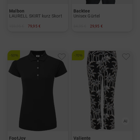
Malbon
Backtee
LAURELL SKIRT kurz Skort
Unisex Gürtel
159,95 €
79,95 €
34,95 €
29,95 €
in: M L XL
in: M L
-50%
-70%
FootJoy
Valiente