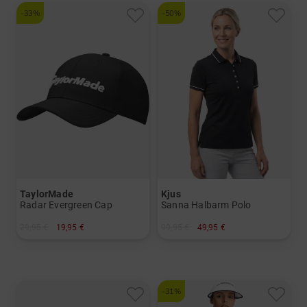
-33%
-50%
TaylorMade
Kjus
Radar Evergreen Cap
Sanna Halbarm Polo
29,95 €
19,95 €
99,95 €
49,95 €
in: Einheitsgröße
in: 34 36 38 40 42 44
-31%