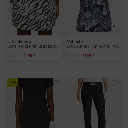
J.Lindeberg
Valiente
Amelie Mid Print Skirt kurz Skort
Druck Stretch ohne Arm Polo
79,95 €
54,95 €
79,95 €
54,95 €
in: XS
in: 36 38 40 42 44
-29%