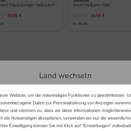
nte
Valiente
Funktions Pique laenger Halbarm Polo
Druck Halbarm Polo
 €
39,95 €
69,95 €
34,95 €
 38
in: 34 44
Ähnliche Artikel
Land wechseln
-31%
eser Website, um die notwendigen Funktionen zu gewährleisten. U
Sie scheinen sich in einem anderen Land zu befinden.
ersonenbezogene Daten zur Personalisierung von Anzeigen verwende
Möchten Sie den Golf House Shop wechseln?
iese und stimmen zu, dass wir diese Informationen möglicherweis
ch die Notwendigen akzeptieren, verwenden wir nur die wesentliche
 Ihre Einwilligung können Sie mit Klick auf "Einstellungen" individue