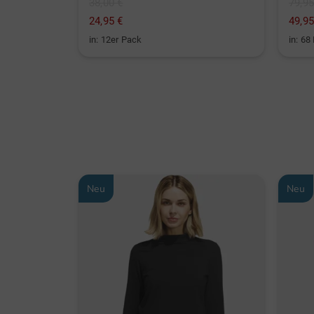
38,00 €
79,95
24,95 €
49,95
in: 12er Pack
in: 68
Neu
Neu