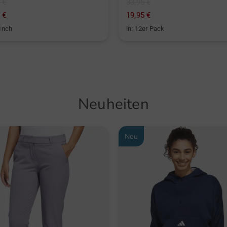
 €
33,95 €
 €
19,95 €
 Inch
in: 12er Pack
Neuheiten
Neu