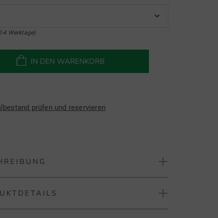
2-4 Werktage)
IN DEN WARENKORB
albestand prüfen und reservieren
HREIBUNG
UKTDETAILS
 kurz Skort
iente Damen Golfskort mit modischem