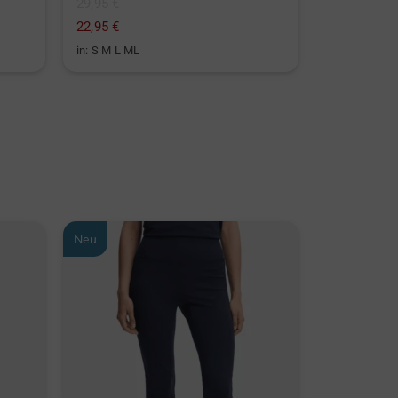
29,95 €
59,95 €
22,95 €
39,95 €
in: S M L ML
in: 12er Pack
Neu
Neu