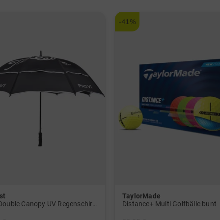
-41%
st
TaylorMade
Tour Double Canopy UV Regenschirm schwarz
Distance+ Multi Golfbälle bunt