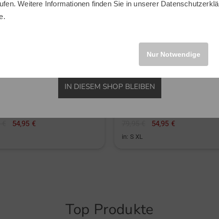
ufen. Weitere Informationen finden Sie in unserer
Datenschutzerklä
INTERNATIONAL
e.
Nur Notwendige
IN DIESEM SHOP BLEIBEN
ndeberg
J.Lindeberg
e Mid Print Skirt kurz Skort
Thea Mid Skirt kurz Skort
 €
54,95 €
79,95 €
54,95 €
in: S XL
Top Produkte