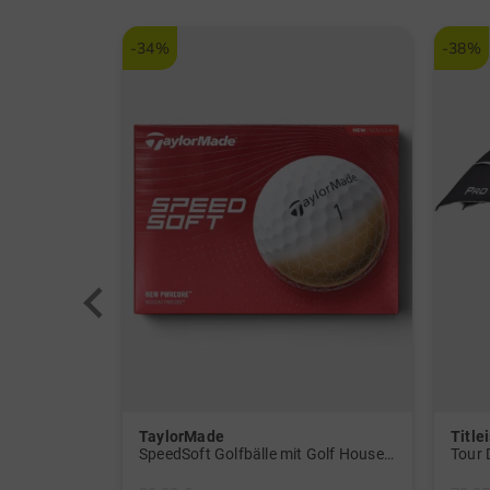
-34%
-38%
TaylorMade
Titlei
WeatherSof Herren-Handschuh Doppelpack für die linke Hand weiß
SpeedSoft Golfbälle mit Golf House Logo (3 für 2-Aktion! Code: SSV) weiß