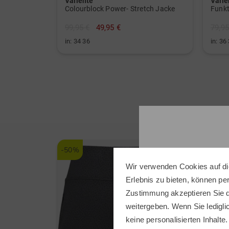
Valiente
Valie
Colourblock Power- Stretch Jacke
99,95 €
49,95 €
79,95
in: 34 36
in: 36
-50%
-31%
Wir verwenden Cookies auf di
Erlebnis zu bieten, können p
Zustimmung akzeptieren Sie d
weitergeben. Wenn Sie ledigli
keine personalisierten Inhalte.