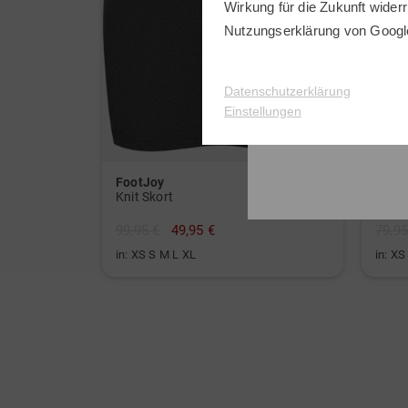
Wirkung für die Zukunft widerr
Nutzungserklärung
von Googl
Datenschutzerklärung
Einstellungen
FootJoy
J.Li
Knit Skort
Ameli
99,95 €
49,95 €
79,95
in: XS S M L XL
in: XS