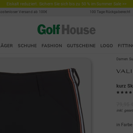
Eiskalt reduziert. Sichern Sie sich bis zu 50 % im Summer Sale >>
kostenloser Versand ab 100€
100 Tage Rückgaberecht
LÄGER
SCHUHE
FASHION
GUTSCHEINE
LOGO
FITTIN
Damen Su
kurz Sk
79,95 
inkl. gese
in Farb