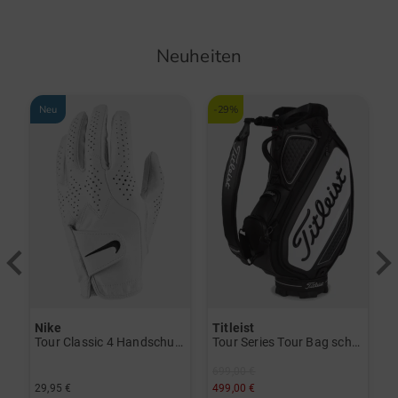
Neuheiten
Neu
-29%
-
Nike
Titleist
P
rint Halbarm Polo navy
Tour Classic 4 Handschuh für die linke Hand weiß
Tour Series Tour Bag schwarz
699,00 €
1
29,95 €
499,00 €
1