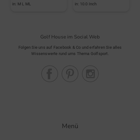
in: M L ML
in: 10.0 Inch
i
Golf House im Social Web
Folgen Sie uns auf Facebook & Co und erfahren Sie alles
Wissenswerte rund ums Thema Golfsport.
Menü