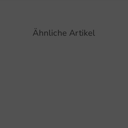
22525 
Temp
Deutsch
info@go
Ähnliche Artikel
Artikel
5601