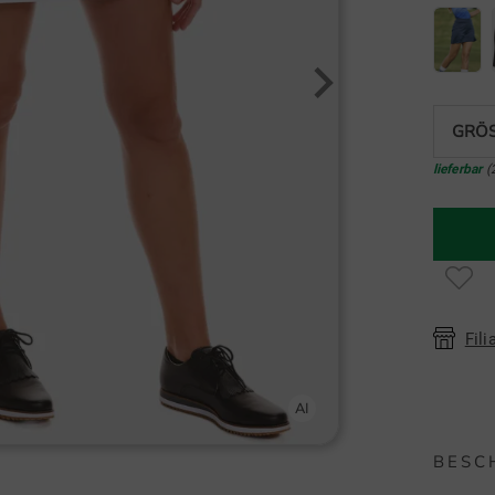
GRÖS
lieferbar
(
Fili
BESC