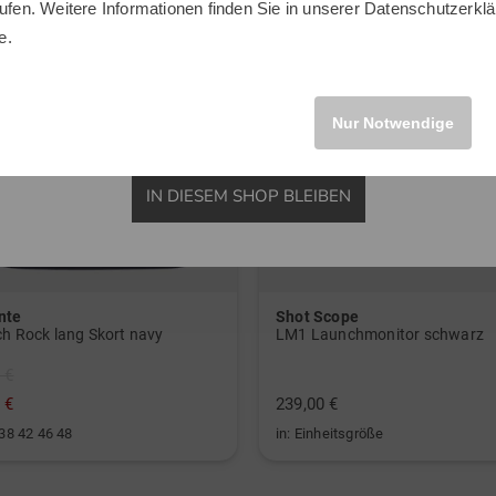
ufen. Weitere Informationen finden Sie in unserer
Datenschutzerklä
INTERNATIONAL
e.
Nur Notwendige
IN DIESEM SHOP BLEIBEN
nte
Shot Scope
ch Rock lang Skort navy
LM1 Launchmonitor schwarz
 €
 €
239,00 €
 38 42 46 48
in: Einheitsgröße