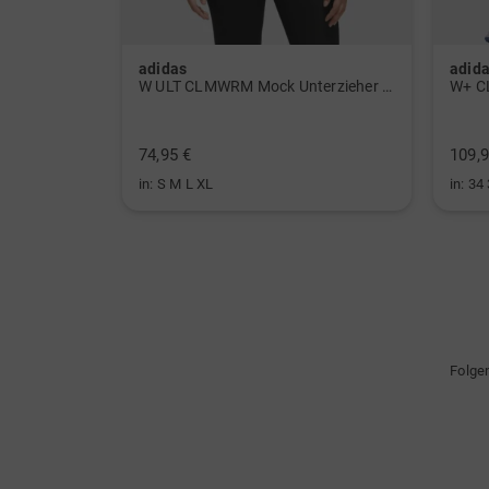
adidas
adid
 Polo navy
W ULT CLMWRM Mock Unterzieher schwarz
W+ C
74,95 €
109,9
in: S M L XL
in: 34
Folge