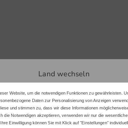
Land wechseln
Top Produkte
eser Website, um die notwendigen Funktionen zu gewährleisten. U
Sie scheinen sich in einem anderen Land zu befinden.
ersonenbezogene Daten zur Personalisierung von Anzeigen verwende
Möchten Sie den Golf House Shop wechseln?
iese und stimmen zu, dass wir diese Informationen möglicherweis
ch die Notwendigen akzeptieren, verwenden wir nur die wesentliche
 Ihre Einwilligung können Sie mit Klick auf "Einstellungen" individue