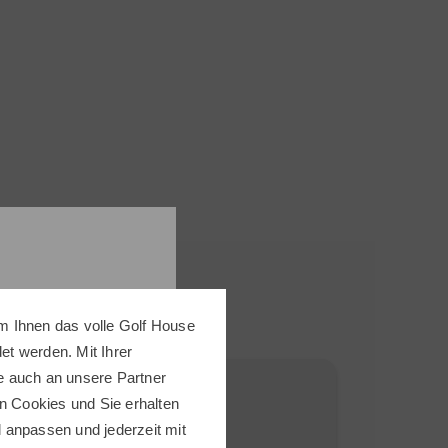
m Ihnen das volle Golf House
t werden. Mit Ihrer
e auch an unsere Partner
-38%
-30%
n Cookies und Sie erhalten
ll anpassen und jederzeit mit