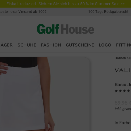
Eiskalt reduziert. Sichern Sie sich bis zu 50 % im Summer Sale >>
kostenloser Versand ab 100€
100 Tage Rückgaberecht
LÄGER
SCHUHE
FASHION
GUTSCHEINE
LOGO
FITTIN
Damen Su
Basic J
59,95 
inkl. gese
in Farb