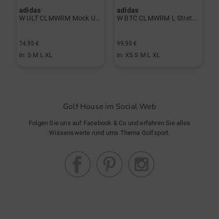
adidas
adidas
J
rint Halbarm Polo navy
W ULT CLMWRM Mock Unterzieher schwarz
W BTC CLMWRM L Stretch Midlayer navy
F
74,95 €
99,95 €
8
in: S M L XL
in: XS S M L XL
i
Golf House im Social Web
Folgen Sie uns auf Facebook & Co und erfahren Sie alles
Wissenswerte rund ums Thema Golfsport.