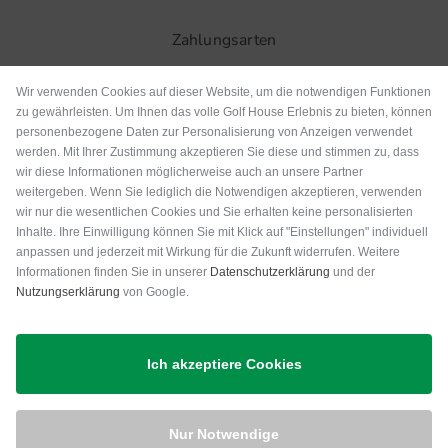
Zahlungsarten
Wir verwenden Cookies auf dieser Website, um die notwendigen Funktionen
zu gewährleisten. Um Ihnen das volle Golf House Erlebnis zu bieten, können
personenbezogene Daten zur Personalisierung von Anzeigen verwendet
werden. Mit Ihrer Zustimmung akzeptieren Sie diese und stimmen zu, dass
wir diese Informationen möglicherweise auch an unsere Partner
weitergeben. Wenn Sie lediglich die Notwendigen akzeptieren, verwenden
wir nur die wesentlichen Cookies und Sie erhalten keine personalisierten
Inhalte. Ihre Einwilligung können Sie mit Klick auf "Einstellungen" individuell
anpassen und jederzeit mit Wirkung für die Zukunft widerrufen. Weitere
Versand
Informationen finden Sie in unserer
Datenschutzerklärung
und der
Nutzungserklärung
von Google.
Ich akzeptiere Cookies
Nur Notwendige