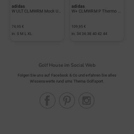
adidas
adidas
a
rint Halbarm Polo navy
W ULT CLMWRM Mock Unterzieher schwarz
W+ CLMWRM P Thermo Hose grau
74,95 €
109,95 €
9
in: S M L XL
in: 34 36 38 40 42 44
i
Golf House im Social Web
Folgen Sie uns auf Facebook & Co und erfahren Sie alles
Wissenswerte rund ums Thema Golfsport.