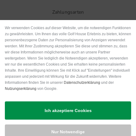
Zahlungsarten
Wir verwenden Cookies auf dieser Website, um die notwendigen Funktionen
zu gewährleisten. Um Ihnen das volle Golf House Erlebnis zu bieten, können
personenbezogene Daten zur Personalisierung von Anzeigen verwendet
werden. Mit Ihrer Zustimmung akzeptieren Sie diese und stimmen zu, dass
wir diese Informationen möglicherweise auch an unsere Partner
weitergeben. Wenn Sie lediglich die Notwendigen akzeptieren, verwenden
wir nur die wesentlichen Cookies und Sie erhalten keine personalisierten
Inhalte. Ihre Einwilligung können Sie mit Klick auf "Einstellungen" individuell
anpassen und jederzeit mit Wirkung für die Zukunft widerrufen. Weitere
Versand
Informationen finden Sie in unserer
Datenschutzerklärung
und der
Nutzungserklärung
von Google.
Ich akzeptiere Cookies
Nur Notwendige