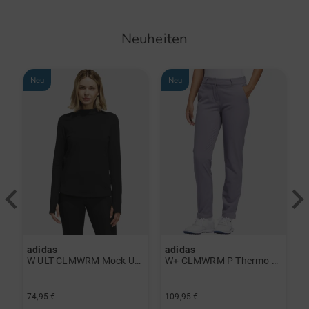
Neuheiten
Neu
Neu
adidas
adidas
a
rint Halbarm Polo navy
W ULT CLMWRM Mock Unterzieher schwarz
W+ CLMWRM P Thermo Hose grau
74,95 €
109,95 €
9