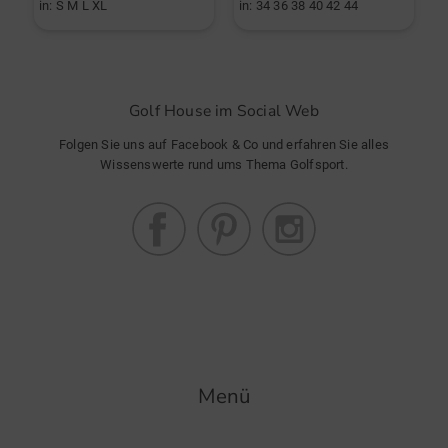
in: S M L XL
in: 34 36 38 40 42 44
i
Golf House im Social Web
Folgen Sie uns auf Facebook & Co und erfahren Sie alles
Wissenswerte rund ums Thema Golfsport.
Menü