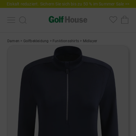
Eiskalt reduziert. Sichern Sie sich bis zu 50 % im Summer Sale >>
Damen
>
Golfbekleidung
>
Funktionsshirts
>
Midlayer