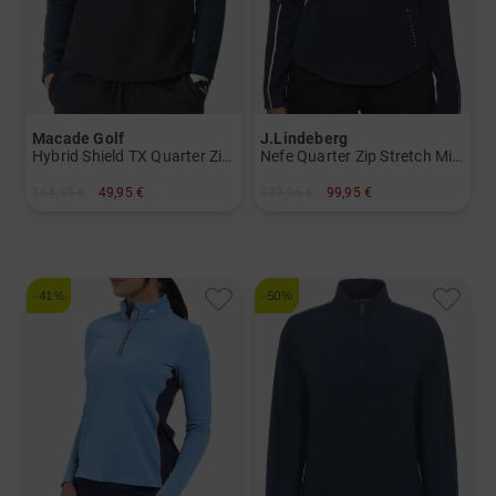
Macade Golf
J.Lindeberg
Hybrid Shield TX Quarter Zip Stretch Midlayer
Nefe Quarter Zip Stretch Midlayer
164,95 €
49,95 €
139,95 €
99,95 €
in: S M
in: S L XL
-41%
-50%