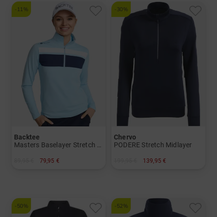
-11%
-30%
Backtee
Chervo
Masters Baselayer Stretch Midlayer
PODERE Stretch Midlayer
89,95 €
79,95 €
199,95 €
139,95 €
in: S L XL XXL XXXL
in: 40 42
-50%
-52%