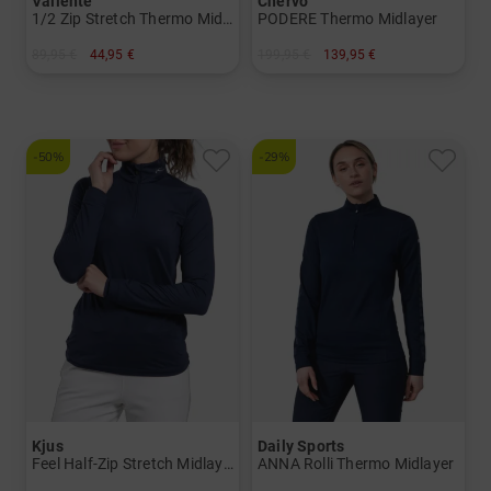
Valiente
Chervo
1/2 Zip Stretch Thermo Midlayer
PODERE Thermo Midlayer
89,95 €
44,95 €
199,95 €
139,95 €
in: 36 38 40 42 44 46 48
in: 34 36 38 40 42 44
-50%
-29%
Kjus
Daily Sports
Feel Half-Zip Stretch Midlayer
ANNA Rolli Thermo Midlayer