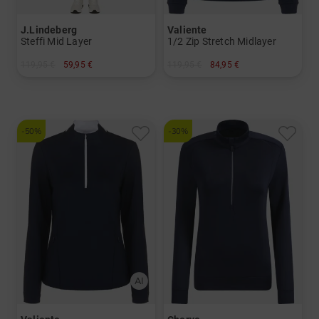
J.Lindeberg
Valiente
Steffi Mid Layer
1/2 Zip Stretch Midlayer
119,95 €
59,95 €
119,95 €
84,95 €
in: XS S M L
in: 36 40 42 46
-50%
-30%