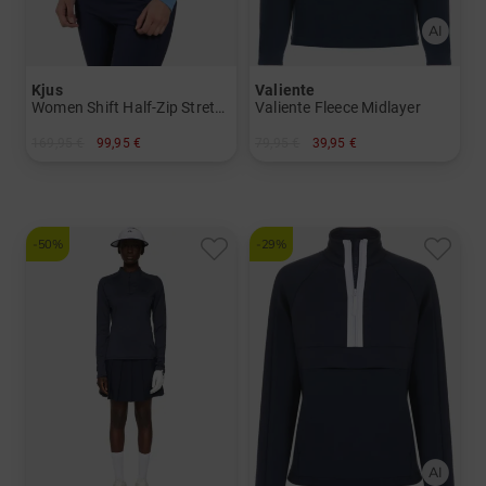
Kjus
Valiente
Women Shift Half-Zip Stretch Midlayer
Valiente Fleece Midlayer
169,95 €
99,95 €
79,95 €
39,95 €
in: S M L XL
in: 34 36 38 40 42 44 46 48
-50%
-29%