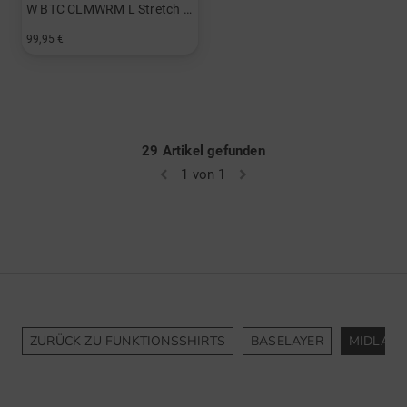
W BTC CLMWRM L Stretch Midlayer
99,95 €
in: XS S M L XL
29 Artikel gefunden
1 von 1
ZURÜCK ZU FUNKTIONSSHIRTS
BASELAYER
MIDLAYE