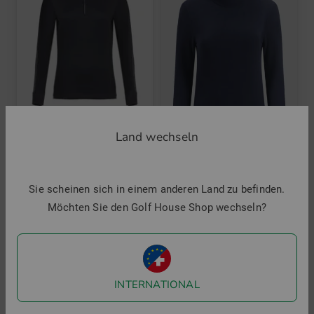
Daily Sports
Land wechseln
ANNA Rolli Thermo Midlayer
119,95 €
59,95 €
Chervo
in: M XL XXL
TRAFFIC Fleece Midlayer
Sie scheinen sich in einem anderen Land zu befinden.
84,95 €
39,95 €
Möchten Sie den Golf House Shop wechseln?
in: 36 38 40 42 44
-51%
-50%
INTERNATIONAL