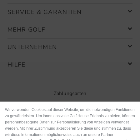
SERVICE & GARANTIEN
MEHR GOLF
UNTERNEHMEN
HILFE
Zahlungsarten
Wir verwenden Cookies auf dieser Website, um die notwendigen Funktionen
zu gewährleisten. Um Ihnen das volle Golf House Erlebnis zu bieten, können
personenbezogene Daten zur Personalisierung von Anzeigen verwendet
werden. Mit Ihrer Zustimmung akzeptieren Sie diese und stimmen zu, dass
wir diese Informationen möglicherweise auch an unsere Partner