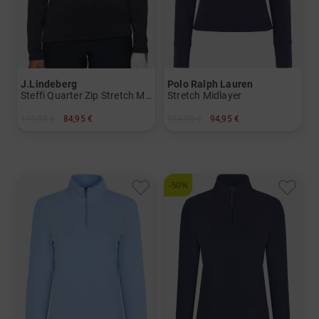
J.Lindeberg
Polo Ralph Lauren
Steffi Quarter Zip Stretch Midlayer
Stretch Midlayer
119,95 €
84,95 €
194,95 €
94,95 €
in: S M L XL
in: S M L
-50%