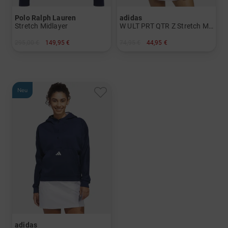
Polo Ralph Lauren
adidas
Stretch Midlayer
W ULT PRT QTR Z Stretch Midlayer
295,00 €
149,95 €
74,95 €
44,95 €
in: S M L XL
in: S M L XL
Neu
adidas