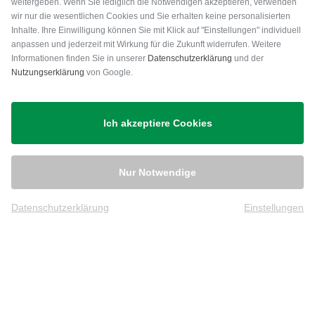
weitergeben. Wenn Sie lediglich die Notwendigen akzeptieren, verwenden
wir nur die wesentlichen Cookies und Sie erhalten keine personalisierten
Inhalte. Ihre Einwilligung können Sie mit Klick auf "Einstellungen" individuell
anpassen und jederzeit mit Wirkung für die Zukunft widerrufen. Weitere
Versand
Informationen finden Sie in unserer
Datenschutzerklärung
und der
Nutzungserklärung
von Google.
Ich akzeptiere Cookies
Nur Notwendige
Datenschutzerklärung
Einstellungen