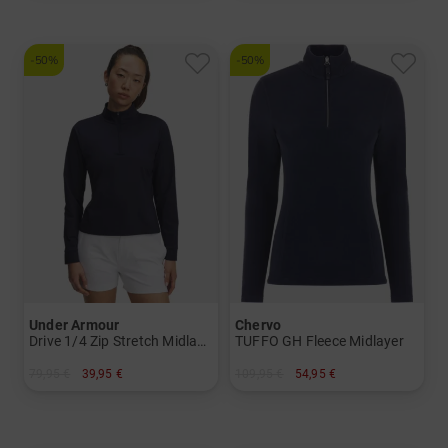
-50%
-50%
Under Armour
Chervo
Drive 1/4 Zip Stretch Midlayer
TUFFO GH Fleece Midlayer
79,95 €
39,95 €
109,95 €
54,95 €
in: L
in: 38 40 42