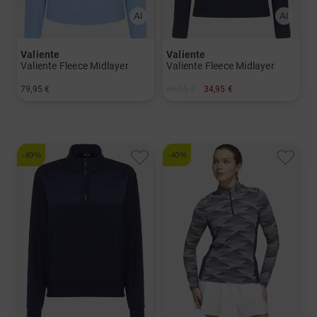
Valiente
Valiente
Valiente Fleece Midlayer
Valiente Fleece Midlayer
79,95 €
69,95 €
34,95 €
in: 34 36 38 40 42 44 46 48
in: 34
-49%
-40%