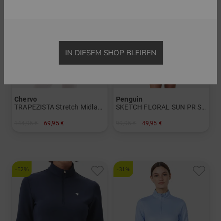
IN DIESEM SHOP BLEIBEN
Chervo
Penguin
TRAPEZISTA Stretch Midlayer
SKETCH FLORAL SUN PR Stretch M360layer
144,95 €
69,95 €
99,95 €
49,95 €
in: 36 38 42 44
in: S L XL
-52%
-31%