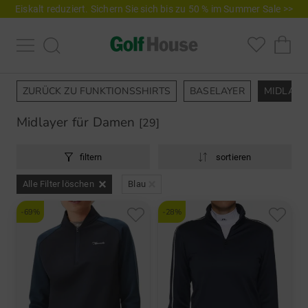
Eiskalt reduziert. Sichern Sie sich bis zu 50 % im Summer Sale >>
ZURÜCK ZU FUNKTIONSSHIRTS
BASELAYER
MIDLAYE
Midlayer für Damen
[29]
filtern
sortieren
Alle Filter löschen
Blau
-69%
-28%