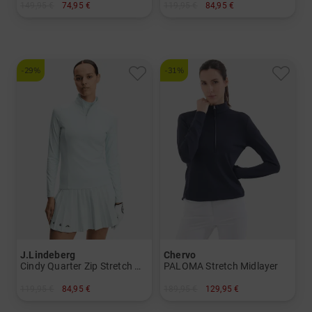
149,95 €
74,95 €
119,95 €
84,95 €
in: 36 38 42 44
in: S M L XL XXL
-29%
-31%
J.Lindeberg
Chervo
Cindy Quarter Zip Stretch Midlayer
PALOMA Stretch Midlayer
119,95 €
84,95 €
189,95 €
129,95 €
in: S M L XL
in: 36 38 40 42 44