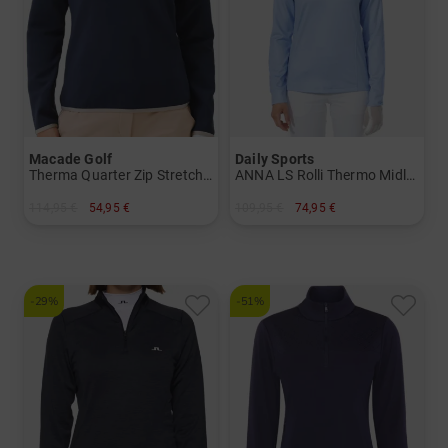
Macade Golf
Daily Sports
Therma Quarter Zip Stretch Midlayer
ANNA LS Rolli Thermo Midlayer
114,95 €
54,95 €
109,95 €
74,95 €
in: XL
in: S M L XL XXL
-29%
-51%