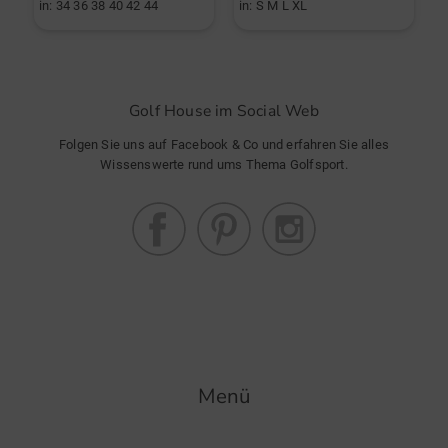
in: 34 36 38 40 42 44
in: S M L XL
i
Golf House im Social Web
Folgen Sie uns auf Facebook & Co und erfahren Sie alles
Wissenswerte rund ums Thema Golfsport.
Menü