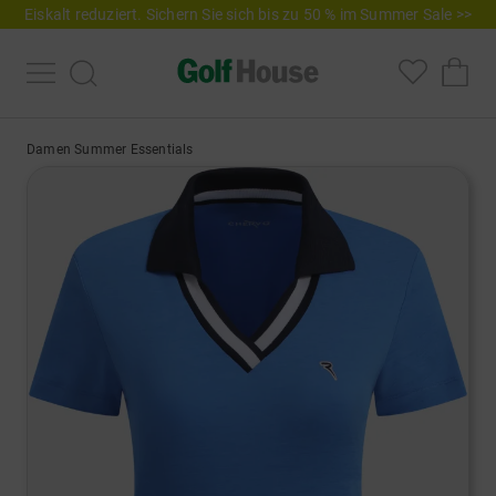
Eiskalt reduziert. Sichern Sie sich bis zu 50 % im Summer Sale >>
Damen Summer Essentials