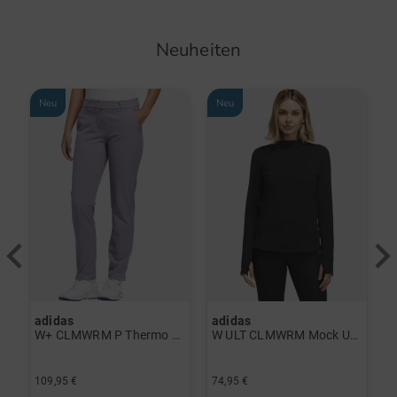
Neuheiten
Neu
Neu
adidas
adidas
a
rint Halbarm Polo navy
W+ CLMWRM P Thermo Hose grau
W ULT CLMWRM Mock Unterzieher schwarz
109,95 €
74,95 €
9