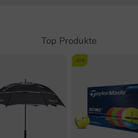
2-Pi
und K
Stra
Lang
Top Produkte
Geeig
-41%