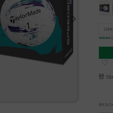
12ER
lieferbar
(
Fili
BESC