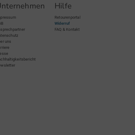
Unternehmen
Hilfe
mpressum
Retourenportal
GB
Widerruf
sprechpartner
FAQ & Kontakt
tenschutz
er uns
rriere
esse
chhaltigkeitsbericht
wsletter