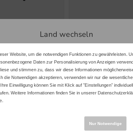
st
TaylorMade
Land wechseln
Tour Double Canopy UV Regenschirm schwarz
Distance+ Multi Golfbälle bunt
 €
33,95 €
 €
19,95 €
eser Website, um die notwendigen Funktionen zu gewährleisten. U
Sie scheinen sich in einem anderen Land zu befinden.
ersonenbezogene Daten zur Personalisierung von Anzeigen verwende
 Inch
in: 12er Pack
Möchten Sie den Golf House Shop wechseln?
iese und stimmen zu, dass wir diese Informationen möglicherweis
ch die Notwendigen akzeptieren, verwenden wir nur die wesentliche
 Ihre Einwilligung können Sie mit Klick auf "Einstellungen" individue
ufen. Weitere Informationen finden Sie in unserer
Datenschutzerklä
INTERNATIONAL
e.
Neuheiten
Nur Notwendige
Neu