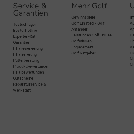
Service &
Mehr Golf
Garantien
Gewinnspiele
I
Golf Einstieg / Golf
A
Testschläger
Anfänger
An
Bestellhotline
Leistungen Golf House
Da
Experten-Rat
Golfwissen
Üb
Garantien
Engagement
Ka
Filialreservierung
Golf Ratgeber
Pr
Filiallieferung
Na
Putterberatung
Ne
Produktbewertungen
Filialbewertungen
Gutscheine
Reparaturservice &
Werkstatt