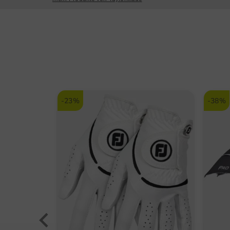
-23%
-38%