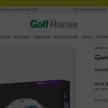
Eiskalt reduziert. Sichern Sie sich bis zu 50 % im Summer Sale >>
kostenloser Versand ab 100€
100 Tage Rückgaberecht
LÄGER
SCHUHE
FASHION
GUTSCHEINE
LOGO
FITTIN
Damen Su
SpeedSo
40,95 €
inkl. gese
in Farb