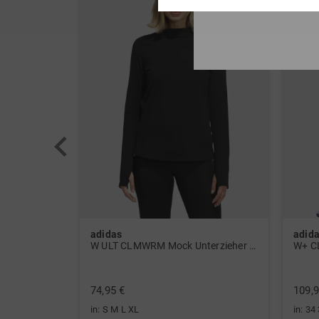
adidas
adid
 Polo navy
W ULT CLMWRM Mock Unterzieher schwarz
W+ C
74,95 €
109,9
in: S M L XL
in: 34