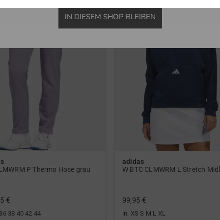
IN DIESEM SHOP BLEIBEN
as
adidas
LMWRM P Thermo Hose grau
5 €
99,95 €
 36 38 40 42 44
in: XS S M L XL