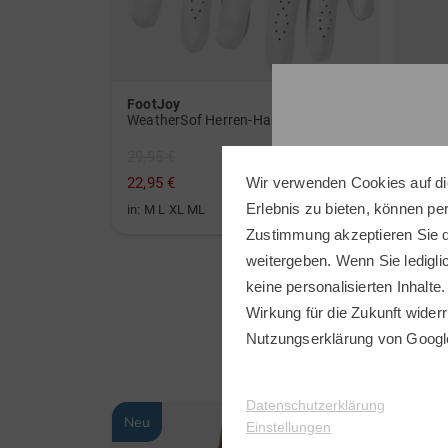
FootJoy
Titlei
SpeedSoft Golfbälle mit Golf House Logo (3 für 2-Aktion! Code: SSV) weiß
WeatherSof Herren-Handschuh Doppelpack für die linke Hand weiß
29,95 €
79,95
22,95 €
49,95
Wir verwenden Cookies auf di
Erlebnis zu bieten, können p
in: M L XL ML
in: 68
Zustimmung akzeptieren Sie d
weitergeben. Wenn Sie ledigli
keine personalisierten Inhalte.
Wirkung für die Zukunft widerr
Nutzungserklärung
von Googl
Datenschutzerklärung
Neu
Neu
Einstellungen