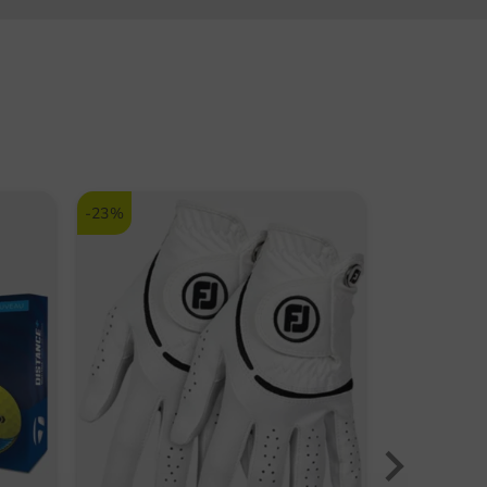
ece-Konstruktion: Optimale Balance aus Distanz
ontrolle
ZUR TAYLORMADE MARKENSEITE
pazierfähige Ionomer-Schale: Sorgt für
lebigkeit und konstante Performance
net für Golfer aller Spielstärken
-23%
-33%