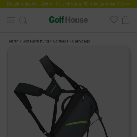
Eiskalt reduziert. Sichern Sie sich bis zu 50 % im Summer Sale >>
Herren
>
Golfausrüstung
>
Golfbags
>
Carrybags