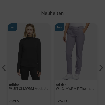
Neuheiten
Neu
Neu
adidas
adidas
a
rint Halbarm Polo navy
W ULT CLMWRM Mock Unterzieher schwarz
W+ CLMWRM P Thermo Hose grau
74,95 €
109,95 €
9