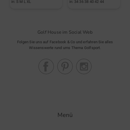
in: S M L XL
in: 34 36 38 40 42 44
i
Golf House im Social Web
Folgen Sie uns auf Facebook & Co und erfahren Sie alles
Wissenswerte rund ums Thema Golfsport.
Menü