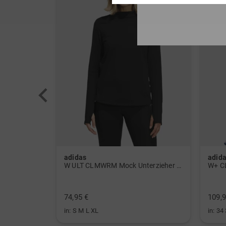
adidas
adid
 Polo navy
W ULT CLMWRM Mock Unterzieher schwarz
W+ C
74,95 €
109,9
in: S M L XL
in: 34