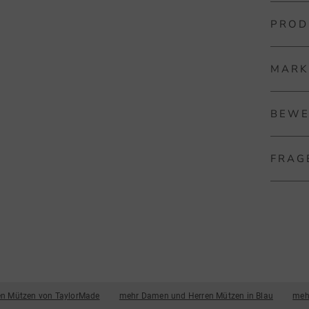
PROD
TaylorM
Die Tayl
MARK
Kopfbede
Artikel
im Wint
BEWE
5593
Tayl
Gest
Mit Tay
FRAG
100%
ganz al
Golfschl
Noch ke
Golftec
Erschei
Golfprod
die Mar
Sortime
n Mützen von TaylorMade
mehr Damen und Herren Mützen in Blau
meh
Golfhan