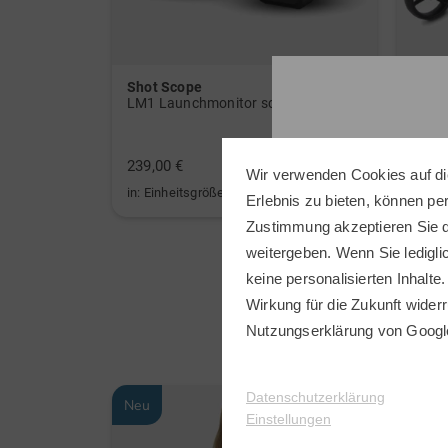
Shot Scope
Big 
or weiß
LM1 Launchmonitor schwarz
Autof
399,0
239,00 €
279,0
Wir verwenden Cookies auf di
in: Einheitsgröße
in: So
Erlebnis zu bieten, können p
Zustimmung akzeptieren Sie d
weitergeben. Wenn Sie ledigli
keine personalisierten Inhalte.
Wirkung für die Zukunft widerr
Nutzungserklärung
von Googl
Datenschutzerklärung
Neu
Neu
Einstellungen