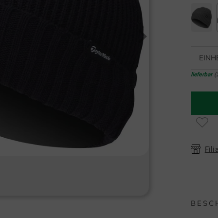
EINH
lieferbar
(
Fili
BESC