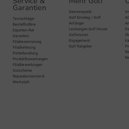
Service &
Mehr Golf
Garantien
Gewinnspiele
I
Golf Einstieg / Golf
A
Testschläger
Anfänger
An
Bestellhotline
Leistungen Golf House
Da
Experten-Rat
Golfwissen
Üb
Garantien
Engagement
Ka
Filialreservierung
Golf Ratgeber
Pr
Filiallieferung
Na
Putterberatung
Ne
Produktbewertungen
Filialbewertungen
Gutscheine
Reparaturservice &
Werkstatt