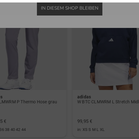
IN DIESEM SHOP BLEIBEN
as
adidas
LMWRM P Thermo Hose grau
5 €
99,95 €
 36 38 40 42 44
in: XS S M L XL