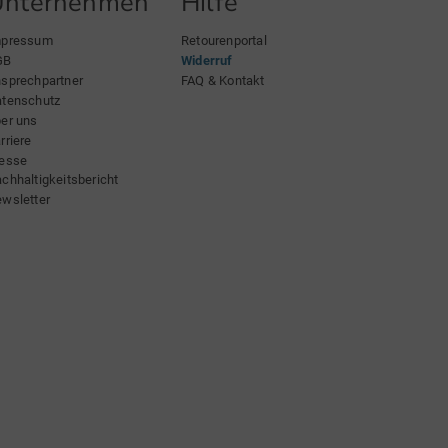
Unternehmen
Hilfe
mpressum
Retourenportal
GB
Widerruf
sprechpartner
FAQ & Kontakt
tenschutz
er uns
rriere
esse
chhaltigkeitsbericht
wsletter