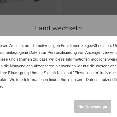
Max
New Balance
Land wechseln
old FF Trolley schwarz
327 Golfschuhe weiß
0 €
0 €
139,95 €
eser Website, um die notwendigen Funktionen zu gewährleisten. U
Sie scheinen sich in einem anderen Land zu befinden.
nstiges Material
ersonenbezogene Daten zur Personalisierung von Anzeigen verwende
Möchten Sie den Golf House Shop wechseln?
iese und stimmen zu, dass wir diese Informationen möglicherweis
ch die Notwendigen akzeptieren, verwenden wir nur die wesentliche
 Ihre Einwilligung können Sie mit Klick auf "Einstellungen" individue
ufen. Weitere Informationen finden Sie in unserer
Datenschutzerklä
INTERNATIONAL
Neuheiten
e.
Neu
Nur Notwendige