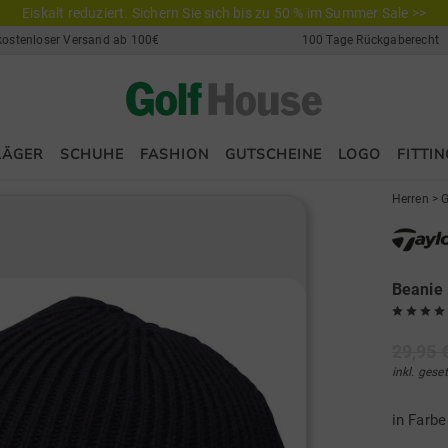
Eiskalt reduziert. Sichern Sie sich bis zu 50 % im Summer Sale >>
kostenloser Versand ab 100€
100 Tage Rückgaberecht
LÄGER
SCHUHE
FASHION
GUTSCHEINE
LOGO
FITTIN
Herren
>
G
Beanie
29,95 
inkl. gese
in Farb