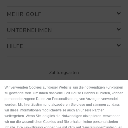
MEHR GOLF
UNTERNEHMEN
HILFE
Zahlungsarten
Wir verwenden Cookies auf dieser Website, um die notwendigen Funktionen
zu gewährleisten. Um Ihnen das volle Golf House Erlebnis zu bieten, können
personenbezogene Daten zur Personalisierung von Anzeigen verwendet
werden. Mit Ihrer Zustimmung akzeptieren Sie diese und stimmen zu, dass
wir diese Informationen möglicherweise auch an unsere Partner
weitergeben. Wenn Sie lediglich die Notwendigen akzeptieren, verwenden
wir nur die wesentlichen Cookies und Sie erhalten keine personalisierten
Inhalte. Ihre Einwilligung können Sie mit Klick auf "Einstellungen" individuell