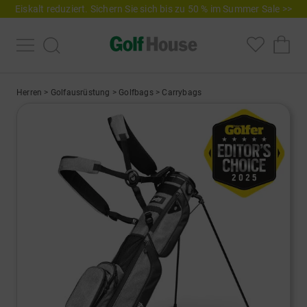
Eiskalt reduziert. Sichern Sie sich bis zu 50 % im Summer Sale >>
Herren
>
Golfausrüstung
>
Golfbags
>
Carrybags