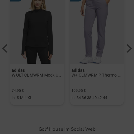
Maße: ca. 84 x 18 cm
Gewicht: ca. 1,5 kg
Eigenschaften:
Durchgängige Divider
adidas
adidas
a
rint Halbarm Polo navy
W ULT CLMWRM Mock Unterzieher schwarz
W+ CLMWRM P Thermo Hose grau
74,95 €
109,95 €
9
in: S M L XL
in: 34 36 38 40 42 44
i
Golf House im Social Web