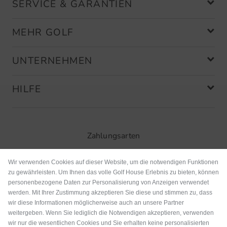
SERVICE & GARANTIEN
MEHR GOLF
UNTERNEHMEN
HILFE
Zahlungsarten
Wir verwenden Cookies auf dieser Website, um die notwendigen Funktionen
zu gewährleisten. Um Ihnen das volle Golf House Erlebnis zu bieten, können
personenbezogene Daten zur Personalisierung von Anzeigen verwendet
werden. Mit Ihrer Zustimmung akzeptieren Sie diese und stimmen zu, dass
wir diese Informationen möglicherweise auch an unsere Partner
weitergeben. Wenn Sie lediglich die Notwendigen akzeptieren, verwenden
wir nur die wesentlichen Cookies und Sie erhalten keine personalisierten