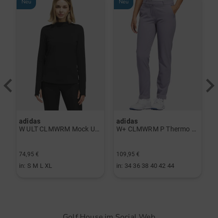
Neu
Neu
adidas
adidas
a
rint Halbarm Polo navy
W ULT CLMWRM Mock Unterzieher schwarz
W+ CLMWRM P Thermo Hose grau
74,95 €
109,95 €
9
in: S M L XL
in: 34 36 38 40 42 44
i
Golf House im Social Web