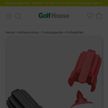
Eiskalt reduziert. Sichern Sie sich bis zu 50 % im Summer Sale >>
Herren
>
Golfausrüstung
>
Trainingsgeräte
>
Puttinghilfen