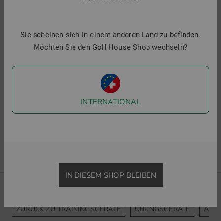
Silverline
Ballmarker Stift
Sie scheinen sich in einem anderen Land zu befinden.
5,50 €
Möchten Sie den Golf House Shop wechseln?
in: Einheitsgröße
INTERNATIONAL
5 Artikel gefunden
1 von 1
IN DIESEM SHOP BLEIBEN
ZURÜCK ZU TRAININGSGERÄTE
ÜBUNGSGERÄTE
ANA