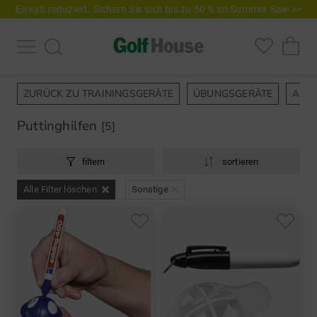
Eiskalt reduziert. Sichern Sie sich bis zu 50 % im Summer Sale >>
ZURÜCK ZU TRAININGSGERÄTE
ÜBUNGSGERÄTE
ANA
Puttinghilfen
[5]
filtern
sortieren
Alle Filter löschen
Sonstige