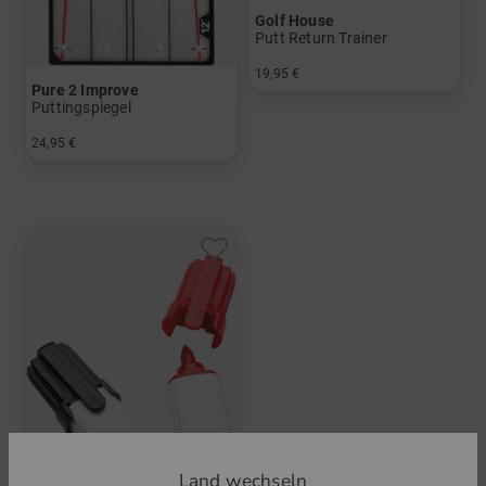
Golf House
Putt Return Trainer
19,95 €
Pure 2 Improve
in: Einheitsgröße
Puttingspiegel
24,95 €
in: Einheitsgröße
Land wechseln