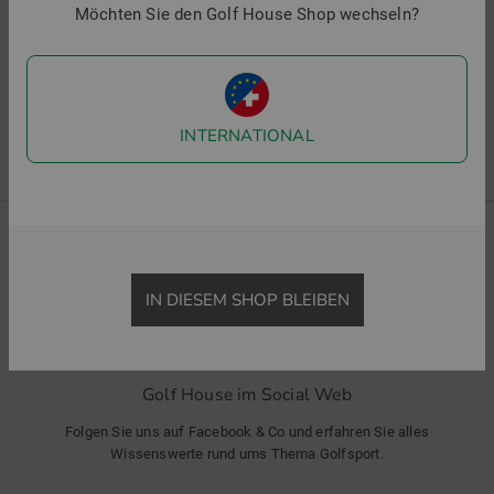
Möchten Sie den Golf House Shop wechseln?
5 Artikel gefunden
1 von 1
INTERNATIONAL
GOLF HOUSE EQUIPMENT SPECIALS
IN DIESEM SHOP BLEIBEN
Golf House im Social Web
Folgen Sie uns auf Facebook & Co und erfahren Sie alles
Wissenswerte rund ums Thema Golfsport.