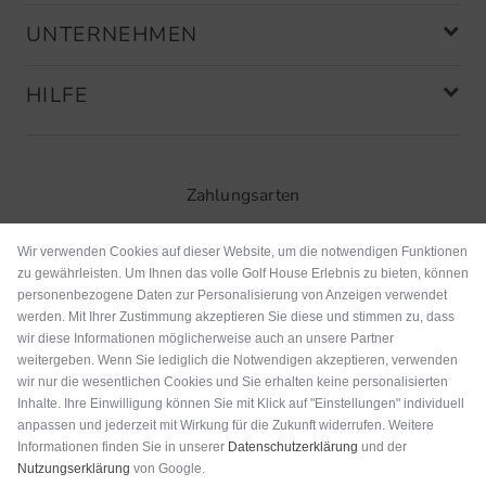
UNTERNEHMEN
HILFE
Zahlungsarten
Wir verwenden Cookies auf dieser Website, um die notwendigen Funktionen
zu gewährleisten. Um Ihnen das volle Golf House Erlebnis zu bieten, können
personenbezogene Daten zur Personalisierung von Anzeigen verwendet
werden. Mit Ihrer Zustimmung akzeptieren Sie diese und stimmen zu, dass
wir diese Informationen möglicherweise auch an unsere Partner
weitergeben. Wenn Sie lediglich die Notwendigen akzeptieren, verwenden
wir nur die wesentlichen Cookies und Sie erhalten keine personalisierten
Inhalte. Ihre Einwilligung können Sie mit Klick auf "Einstellungen" individuell
anpassen und jederzeit mit Wirkung für die Zukunft widerrufen. Weitere
Versand
Informationen finden Sie in unserer
Datenschutzerklärung
und der
Nutzungserklärung
von Google.