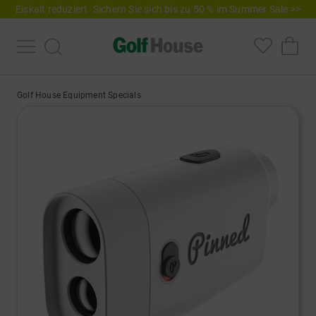
Eiskalt reduziert. Sichern Sie sich bis zu 50 % im Summer Sale >>
Golf House Equipment Specials