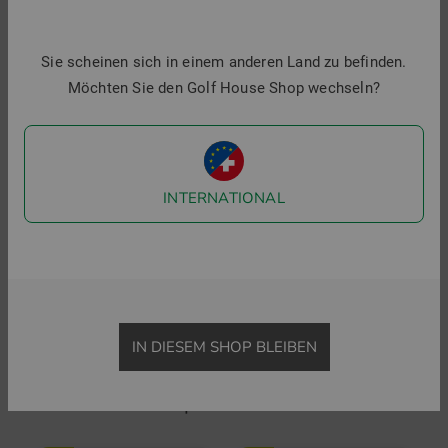
Sie scheinen sich in einem anderen Land zu befinden.
Möchten Sie den Golf House Shop wechseln?
INTERNATIONAL
Daniel Springs
TravisMathew
T-Shirt printed Halbarm T-Shirt
FOUNDING MEMBER TEE Halbarm T-Shirt
44,95 €
19,95 €
44,95 €
29,95 €
in: S M XL XXL XXXL
in: M L XL
IN DIESEM SHOP BLEIBEN
Top Produkte