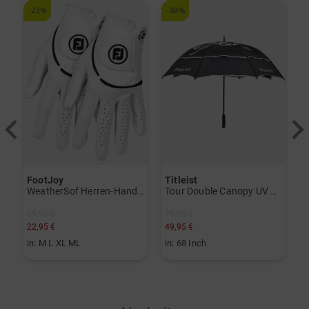
-23%
-38%
-
FootJoy
Titleist
T
V) weiß
WeatherSof Herren-Handschuh Doppelpack für die linke Hand weiß
Tour Double Canopy UV Regenschirm schwarz
29,95 €
79,95 €
3
22,95 €
49,95 €
1
in: M L XL ML
in: 68 Inch
i