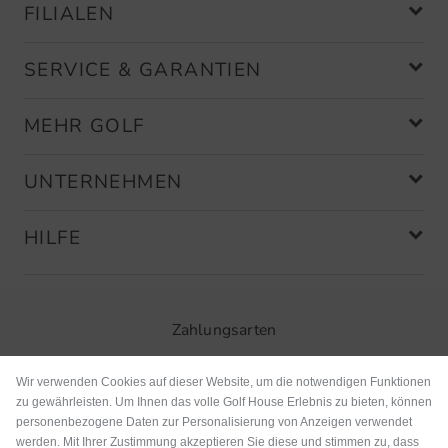
FILIALEN
SERVICE & GARANTIEN
MEHR GOLF
UNTERNEHMEN
HILFE
Zahlungsarten
Wir verwenden Cookies auf dieser Website, um die notwendigen Funktionen
zu gewährleisten. Um Ihnen das volle Golf House Erlebnis zu bieten, können
personenbezogene Daten zur Personalisierung von Anzeigen verwendet
werden. Mit Ihrer Zustimmung akzeptieren Sie diese und stimmen zu, dass