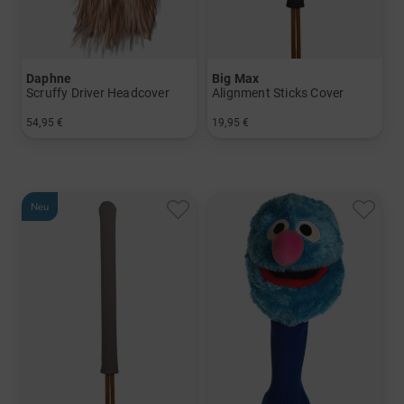
Daphne
Big Max
Scruffy Driver Headcover
Alignment Sticks Cover
54,95 €
19,95 €
in: Einheitsgröße
in: Einheitsgröße
Neu