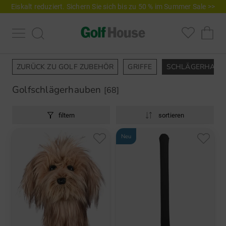
Eiskalt reduziert. Sichern Sie sich bis zu 50 % im Summer Sale >>
ZURÜCK ZU GOLF ZUBEHÖR
GRIFFE
SCHLÄGERHAUB
Golfschlägerhauben
[68]
filtern
sortieren
Neu