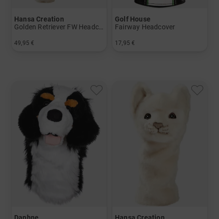
Hansa Creation
Golf House
Golden Retriever FW Headcover
Fairway Headcover
49,95 €
17,95 €
in: Einheitsgröße
in: 5 7
Daphne
Hansa Creation