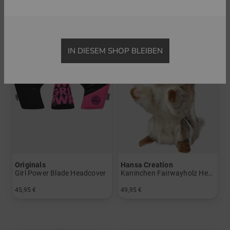
IN DIESEM SHOP BLEIBEN
Originals
Hansa Creation
Girl Power Blade Headcover
Kaninchen Fairwayholz Headcover
45,95 €
49,95 €
in: Einheitsgröße
in: Einheitsgröße