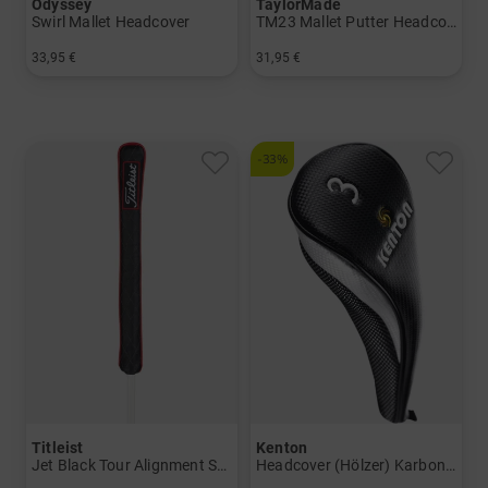
Odyssey
TaylorMade
Swirl Mallet Headcover
TM23 Mallet Putter Headcover
33,95 €
31,95 €
in: Einheitsgröße
in: Einheitsgröße
-33%
Titleist
Kenton
Jet Black Tour Alignment Stick Cover
Headcover (Hölzer) Karbon-Optik