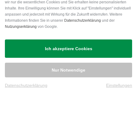
wir nur die wesentlichen Cookies und Sie erhalten keine personalisierten
Inhalte. Ihre Einwilligung können Sie mit Klick auf "Einstellungen" individuell
anpassen und jederzeit mit Wirkung für die Zukunft widerrufen. Weitere
Informationen finden Sie in unserer
Datenschutzerklärung
und der
Nutzungserklärung
von Google.
INGGI
Odyssey
Ich akzeptiere Cookies
John Boy Hybrid Headcover
Rain or shine Mallet Headcover
39,95 €
33,95 €
in: Einheitsgröße
in: Einheitsgröße
Nur Notwendige
Datenschutzerklärung
Einstellungen