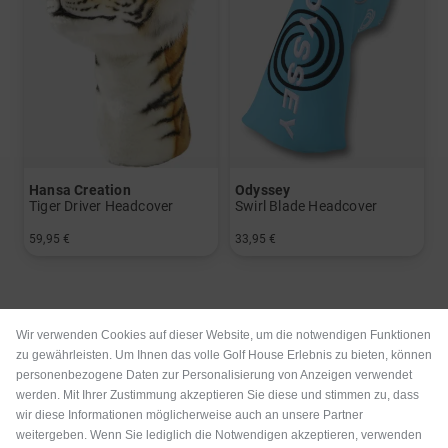
Hansa Creation
Odyssey
Tiger Driver Headcover
Swirl Blade Headcover
59,95 €
33,95 €
in: Einheitsgröße
in: Einheitsgröße
Wir verwenden Cookies auf dieser Website, um die notwendigen Funktionen
zu gewährleisten. Um Ihnen das volle Golf House Erlebnis zu bieten, können
personenbezogene Daten zur Personalisierung von Anzeigen verwendet
werden. Mit Ihrer Zustimmung akzeptieren Sie diese und stimmen zu, dass
wir diese Informationen möglicherweise auch an unsere Partner
weitergeben. Wenn Sie lediglich die Notwendigen akzeptieren, verwenden