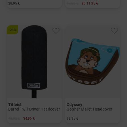
38,95 €
17,95 €
ab 11,95 €
in: Einheitsgröße
in: 1 3 5 7
-28%
Titleist
Odyssey
Barrel Twill Driver Headcover
Gopher Mallet Headcover
48,95 €
34,95 €
33,95 €
in: Einheitsgröße
in: Einheitsgröße