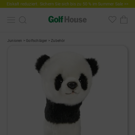
Eiskalt reduziert. Sichern Sie sich bis zu 50 % im Summer Sale >>
Junioren
>
Golfschläger
>
Zubehör