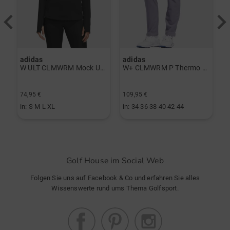
adidas
adidas
a
rint Halbarm Polo navy
W ULT CLMWRM Mock Unterzieher schwarz
W+ CLMWRM P Thermo Hose grau
74,95 €
109,95 €
9
in: S M L XL
in: 34 36 38 40 42 44
i
Golf House im Social Web
Folgen Sie uns auf Facebook & Co und erfahren Sie alles
Wissenswerte rund ums Thema Golfsport.