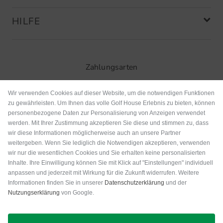
HILFE
Zahlungsarten
Wir verwenden Cookies auf dieser Website, um die notwendigen Funktionen
zu gewährleisten. Um Ihnen das volle Golf House Erlebnis zu bieten, können
personenbezogene Daten zur Personalisierung von Anzeigen verwendet
werden. Mit Ihrer Zustimmung akzeptieren Sie diese und stimmen zu, dass
wir diese Informationen möglicherweise auch an unsere Partner
weitergeben. Wenn Sie lediglich die Notwendigen akzeptieren, verwenden
wir nur die wesentlichen Cookies und Sie erhalten keine personalisierten
Inhalte. Ihre Einwilligung können Sie mit Klick auf "Einstellungen" individuell
anpassen und jederzeit mit Wirkung für die Zukunft widerrufen. Weitere
Versand
Informationen finden Sie in unserer
Datenschutzerklärung
und der
Nutzungserklärung
von Google.