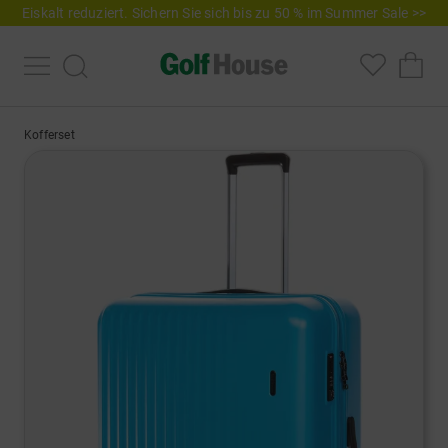
Eiskalt reduziert. Sichern Sie sich bis zu 50 % im Summer Sale >>
Kofferset