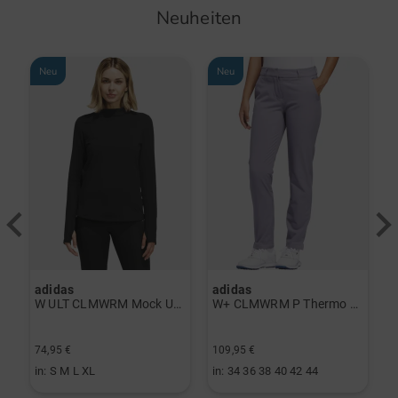
Neuheiten
Neu
Neu
adidas
adidas
a
rint Halbarm Polo navy
W ULT CLMWRM Mock Unterzieher schwarz
W+ CLMWRM P Thermo Hose grau
74,95 €
109,95 €
9
in: S M L XL
in: 34 36 38 40 42 44
i